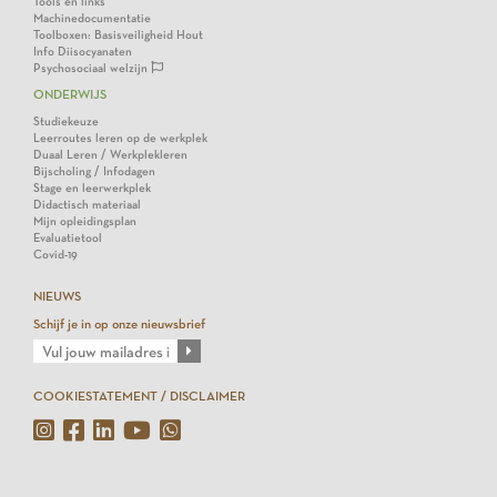
Tools en links
Machinedocumentatie
Toolboxen: Basisveiligheid Hout
Info Diisocyanaten
Psychosociaal welzijn
ONDERWIJS
Studiekeuze
Leerroutes leren op de werkplek
Duaal Leren / Werkplekleren
Bijscholing / Infodagen
Stage en leerwerkplek
Didactisch materiaal
Mijn opleidingsplan
Evaluatietool
Covid-19
NIEUWS
Schijf je in op onze nieuwsbrief
COOKIESTATEMENT / DISCLAIMER