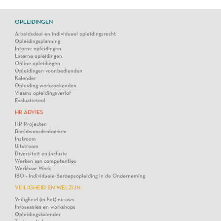
OPLEIDINGEN
Arbeidsdeal en individueel opleidingsrecht
Opleidingsplanning
Interne opleidingen
Externe opleidingen
Online opleidingen
Opleidingen voor bedienden
Kalender
Opleiding werkzoekenden
Vlaams opleidingsverlof
Evaluatietool
HR ADVIES
HR Projecten
Beeldwoordenboeken
Instroom
Uitstroom
Diversiteit en inclusie
Werken aan competenties
Werkbaar Werk
IBO - Individuele Beroepsopleiding in de Onderneming
VEILIGHEID EN WELZIJN
Veiligheid (in het) nieuws
Infosessies en workshops
Opleidingskalender