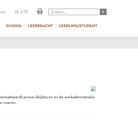
act
NL
/
FR
SCHOOL
LEERKRACHT
LEERLING/STUDENT
utomatiseerd) proces (bij)sturen en de werkadministratie
te voeren.