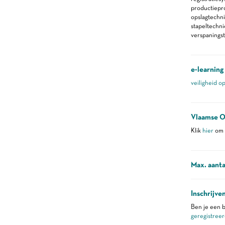
productiepr
opslagtechn
stapeltechn
verspanings
e-learning
veiligheid o
Vlaamse O
Klik
hier
om m
Max. aanta
Inschrijve
Ben je een b
geregistreer