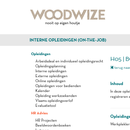
INTERNE OPLEIDINGEN (ON-THE-JOB)
Opleidingen
H05 | 
Arbeidsdeal en individueel opleidingsrecht
Opleidingsplanning
terug naar
Interne opleidingen
Externe opleidingen
Online opleidingen
Inhoud
Opleidingen voor bedienden
Kalender
In deze ople
Opleiding werkzoekenden
registreren 
Vlaams opleidingsverlof
Evaluatietool
HR Advies
Opleiding
HR Projecten
Werkplekle
Beeldwoordenboeken