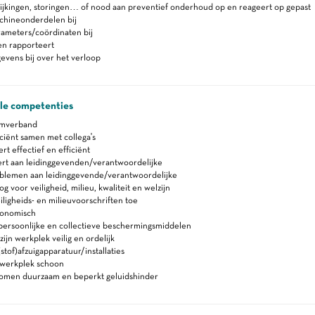
ijkingen, storingen… of nood aan preventief onderhoud op en reageert op gepast
chineonderdelen bij
rameters/coördinaten bij
en rapporteert
vens bij over het verloop
ale competenties
amverband
ciënt samen met collega's
 effectief en efficiënt
rt aan leidinggevenden/verantwoordelijke
blemen aan leidinggevende/verantwoordelijke
 voor veiligheid, milieu, kwaliteit en welzijn
iligheids- en milieuvoorschriften toe
gonomisch
persoonlijke en collectieve beschermingsmiddelen
ijn werkplek veilig en ordelijk
stof)afzuigapparatuur/installaties
werkplek schoon
romen duurzaam en beperkt geluidshinder