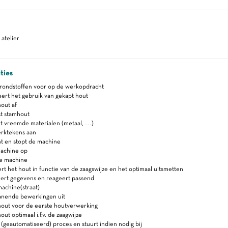
atelier
ties
grondstoffen voor op de werkopdracht
ert het gebruik van gekapt hout
out af
t stamhout
t vreemde materialen (metaal, …)
rktekens aan
nt en stopt de machine
machine op
e machine
t het hout in functie van de zaagswijze en het optimaal uitsmetten
eert gegevens en reageert passend
achine(straat)
anende bewerkingen uit
hout voor de eerste houtverwerking
ut optimaal i.f.v. de zaagwijze
(geautomatiseerd) proces en stuurt indien nodig bij