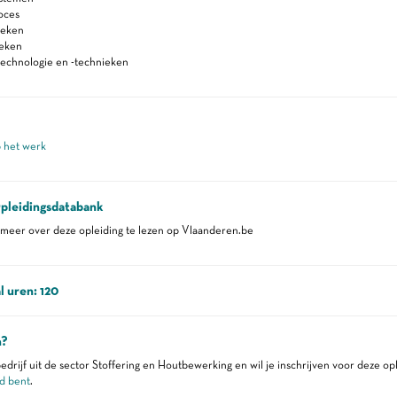
oces
ieken
ieken
technologie en -technieken
p het werk
pleidingsdatabank
eer over deze opleiding te lezen op Vlaanderen.be
l uren: 120
n?
edrijf uit de sector Stoffering en Houtbewerking en wil je inschrijven voor deze op
d bent
.