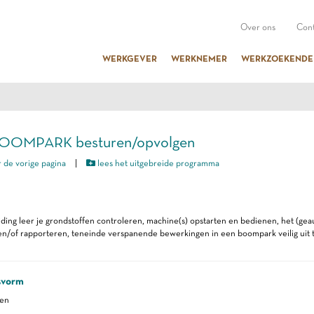
Over ons
Cont
WERKGEVER
WERKNEMER
WERKZOEKENDE
BOOMPARK besturen/opvolgen
 de vorige pagina
|
lees het uitgebreide programma
iding leer je grondstoffen controleren, machine(s) opstarten en bedienen, het (gea
en/of rapporteren, teneinde verspanende bewerkingen in een boompark veilig uit 
svorm
ren