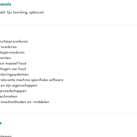
kennis
at) -lijn (werking, opbouw)
ductieprocedures
rocedures
stopprocedures
menten
oor massief hout
tingen van hout
esturingssystemen
relevante machine specifieke software
 en zijn eigenschappen
gereedschappen
technieken
n meetmethoden en -middelen
s
ystemen