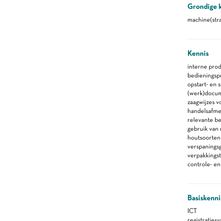
Grondige 
machine(stra
Kennis
interne pro
bedieningsp
opstart- en 
(werk)docu
zaagwijzes v
handelsafme
relevante b
gebruik van 
houtsoorten
verspanings
verpakkings
controle- e
Basiskenni
ICT
registraties