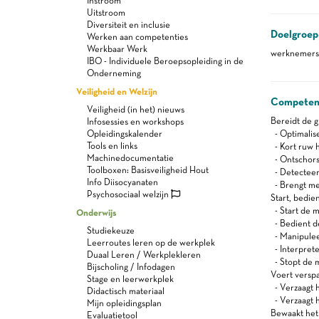
Instroom
Uitstroom
Diversiteit en inclusie
Doelgroep
Werken aan competenties
Werkbaar Werk
werknemers 
IBO - Individuele Beroepsopleiding in de
Onderneming
Veiligheid en Welzijn
Competen
Veiligheid (in het) nieuws
Bereidt de 
Infosessies en workshops
Opleidingskalender
- Optimalise
Tools en links
- Kort ruw h
Machinedocumentatie
- Ontschors
Toolboxen: Basisveiligheid Hout
- Detecteer
Info Diisocyanaten
- Brengt me
Psychosociaal welzijn
Start, bedie
- Start de 
Onderwijs
- Bedient d
Studiekeuze
- Manipuleer
Leerroutes leren op de werkplek
- Interpret
Duaal Leren / Werkplekleren
- Stopt de m
Bijscholing / Infodagen
Voert versp
Stage en leerwerkplek
- Verzaagt 
Didactisch materiaal
- Verzaagt ho
Mijn opleidingsplan
Bewaakt het 
Evaluatietool