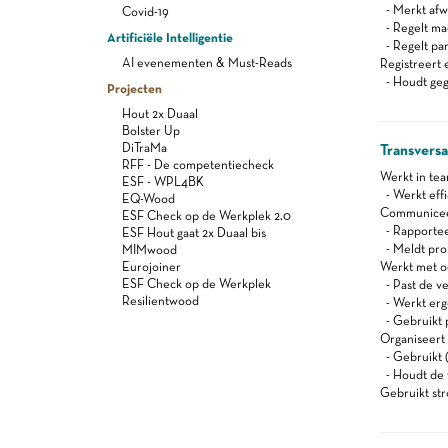
- Merkt afw
Covid-19
- Regelt ma
Artificiële Intelligentie
- Regelt pa
AI evenementen & Must-Reads
Registreert 
- Houdt gege
Projecten
Hout 2x Duaal
Bolster Up
DiTraMa
Transvers
RFF - De competentiecheck
Werkt in te
ESF - WPL4BK
- Werkt effi
EQ-Wood
Communiceert
ESF Check op de Werkplek 2.0
- Rapportee
ESF Hout gaat 2x Duaal bis
- Meldt pro
MIMwood
Eurojoiner
Werkt met oog
ESF Check op de Werkplek
- Past de ve
Resilientwood
- Werkt er
- Gebruikt 
Organiseert z
- Gebruikt (
- Houdt de 
Gebruikt st