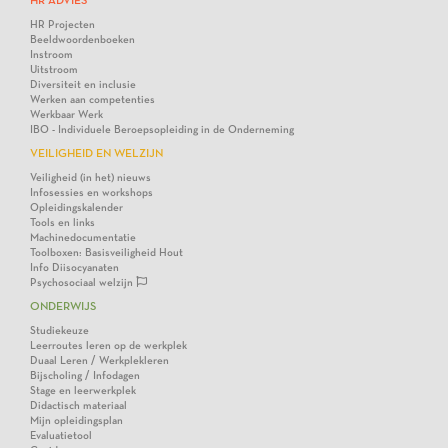
HR ADVIES
HR Projecten
Beeldwoordenboeken
Instroom
Uitstroom
Diversiteit en inclusie
Werken aan competenties
Werkbaar Werk
IBO - Individuele Beroepsopleiding in de Onderneming
VEILIGHEID EN WELZIJN
Veiligheid (in het) nieuws
Infosessies en workshops
Opleidingskalender
Tools en links
Machinedocumentatie
Toolboxen: Basisveiligheid Hout
Info Diisocyanaten
Psychosociaal welzijn
ONDERWIJS
Studiekeuze
Leerroutes leren op de werkplek
Duaal Leren / Werkplekleren
Bijscholing / Infodagen
Stage en leerwerkplek
Didactisch materiaal
Mijn opleidingsplan
Evaluatietool