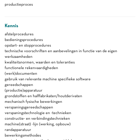
productieproces
Kennis
afstelprocedures
bedieningsprocedures
opstart- en stopprocedures
technische voorschriften en aanbevelingen in functie van de eigen
werkzaamheden
kwaliteitsnormen, waarden en toleranties
functionele rekenvaardigheden
(werk)documenten
gebruik van relevante machine specifieke software
gereedschappen
(productie)apparatuur
grondstoffen en halffabrikaten/houtderivaten
mechanisch fysische bewerkingen
verspaningsgereedschappen
verspaningstechnologie en -technieken
constructie- en verbindingstechnieken
machine(straat) -lijn (werking, opbouw)
randapparatuur
bewerkingsmethodes