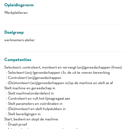
Opleidingsvorm
Werkplekleren
Doelgroep
werknemers atelier
Competenties
Selecteert, controleert, monteert en vervangt (snij)gereedschappen (frees)
- Selecteert (snij-)gereedschappen i.f.v. de uit te voeren bewerking
- Controleert (snij)gereedschappen
- (De)monteert (snij)gereedschappen in/op de machine en stelt ze af
Stelt machine en gereedschap in
- Stelt machine(onderdelen) in
- Controleert en vult het lijmagregaat aan
- Stelt parameters en coördinaten in
- (De)monteert en stelt hulpstukken in
- Stelt beveiligingen in
Start, bedient en stopt de machine
- Draait proef