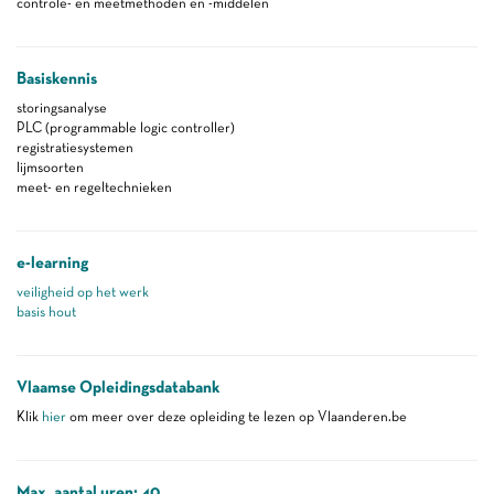
controle- en meetmethoden en -middelen
Basiskennis
storingsanalyse
PLC (programmable logic controller)
registratiesystemen
lijmsoorten
meet- en regeltechnieken
e-learning
veiligheid op het werk
basis hout
Vlaamse Opleidingsdatabank
Klik
hier
om meer over deze opleiding te lezen op Vlaanderen.be
Max. aantal uren: 40