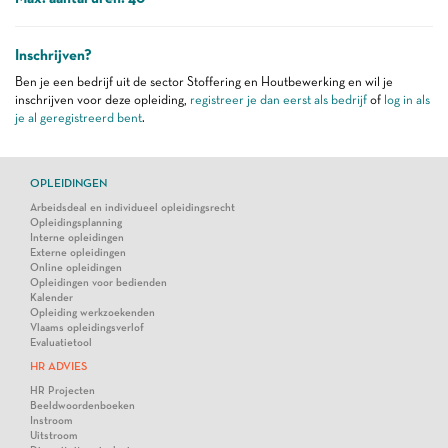
Inschrijven?
Ben je een bedrijf uit de sector Stoffering en Houtbewerking en wil je
inschrijven voor deze opleiding,
registreer je dan eerst als bedrijf
of
log in als
je al geregistreerd bent
.
OPLEIDINGEN
Arbeidsdeal en individueel opleidingsrecht
Opleidingsplanning
Interne opleidingen
Externe opleidingen
Online opleidingen
Opleidingen voor bedienden
Kalender
Opleiding werkzoekenden
Vlaams opleidingsverlof
Evaluatietool
HR ADVIES
HR Projecten
Beeldwoordenboeken
Instroom
Uitstroom