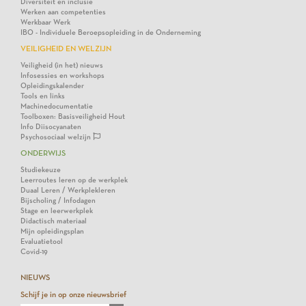
Diversiteit en inclusie
Werken aan competenties
Werkbaar Werk
IBO - Individuele Beroepsopleiding in de Onderneming
VEILIGHEID EN WELZIJN
Veiligheid (in het) nieuws
Infosessies en workshops
Opleidingskalender
Tools en links
Machinedocumentatie
Toolboxen: Basisveiligheid Hout
Info Diisocyanaten
Psychosociaal welzijn
ONDERWIJS
Studiekeuze
Leerroutes leren op de werkplek
Duaal Leren / Werkplekleren
Bijscholing / Infodagen
Stage en leerwerkplek
Didactisch materiaal
Mijn opleidingsplan
Evaluatietool
Covid-19
NIEUWS
Schijf je in op onze nieuwsbrief