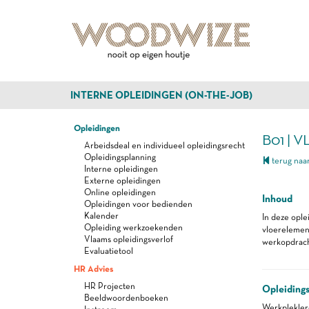
INTERNE OPLEIDINGEN (ON-THE-JOB)
Opleidingen
B01 |
Arbeidsdeal en individueel opleidingsrecht
Opleidingsplanning
terug naar
Interne opleidingen
Externe opleidingen
Online opleidingen
Inhoud
Opleidingen voor bedienden
Kalender
In deze opl
Opleiding werkzoekenden
vloerelemen
Vlaams opleidingsverlof
werkopdrach
Evaluatietool
HR Advies
HR Projecten
Opleiding
Beeldwoordenboeken
Werkplekle