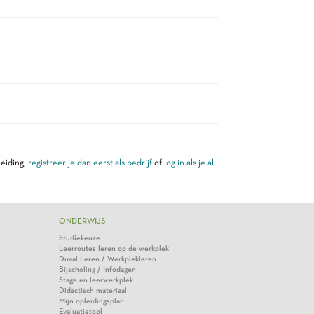
leiding,
registreer je dan eerst als bedrijf
of
log in als je al
ONDERWIJS
Studiekeuze
Leerroutes leren op de werkplek
Duaal Leren / Werkplekleren
Bijscholing / Infodagen
Stage en leerwerkplek
Didactisch materiaal
Mijn opleidingsplan
Evaluatietool