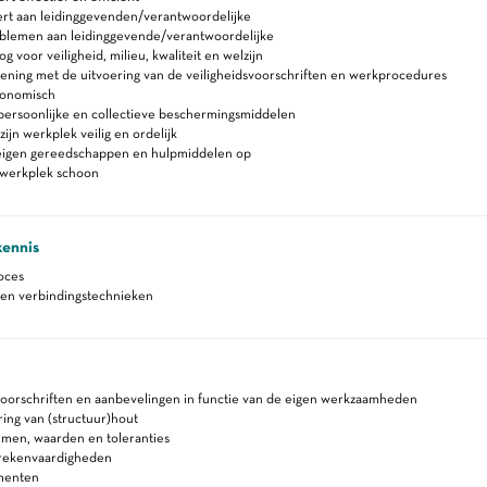
rt aan leidinggevenden/verantwoordelijke
blemen aan leidinggevende/verantwoordelijke
 voor veiligheid, milieu, kwaliteit en welzijn
ning met de uitvoering van de veiligheidsvoorschriften en werkprocedures
gonomisch
persoonlijke en collectieve beschermingsmiddelen
ijn werkplek veilig en ordelijk
eigen gereedschappen en hulpmiddelen op
werkplek schoon
kennis
oces
 en verbindingstechnieken
voorschriften en aanbevelingen in functie van de eigen werkzaamheden
ring van (structuur)hout
rmen, waarden en toleranties
 rekenvaardigheden
menten