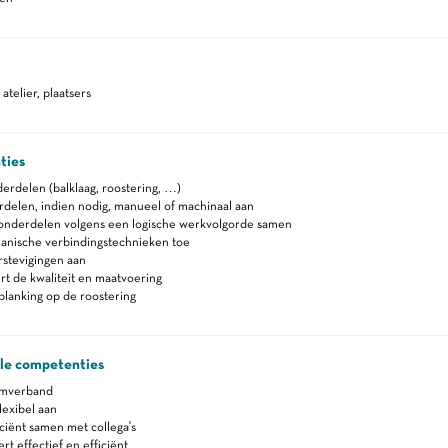
telier, plaatsers
ties
erdelen (balklaag, roostering, …)
delen, indien nodig, manueel of machinaal aan
onderdelen volgens een logische werkvolgorde samen
anische verbindingstechnieken toe
stevigingen aan
t de kwaliteit en maatvoering
planking op de roostering
ale competenties
amverband
lexibel aan
ciënt samen met collega's
 effectief en efficiënt