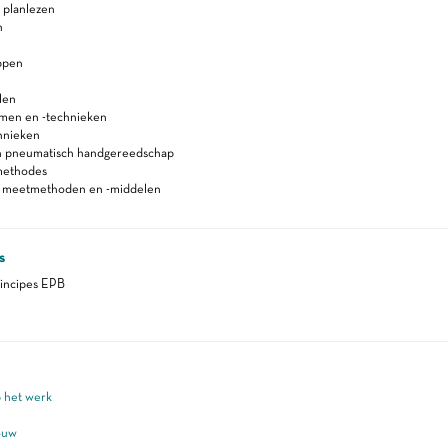
 planlezen
n
ppen
len
men en -technieken
hnieken
en pneumatisch handgereedschap
methodes
n meetmethoden en -middelen
s
incipes EPB
p het werk
ouw