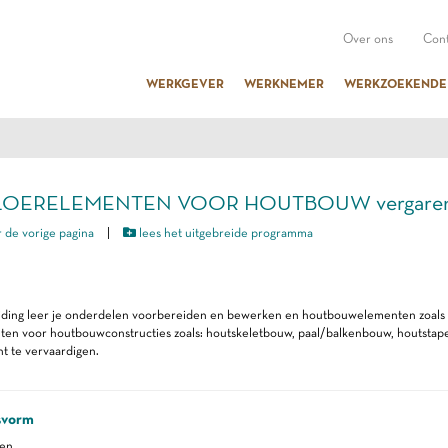
Over ons
Cont
WERKGEVER
WERKNEMER
WERKZOEKENDE
 VLOERELEMENTEN VOOR HOUTBOUW vergaren/
 de vorige pagina
|
lees het uitgebreide programma
eiding leer je onderdelen voorbereiden en bewerken en houtbouwelementen zoals 
ten voor houtbouwconstructies zoals: houtskeletbouw, paal/balkenbouw, houtsta
t te vervaardigen.
svorm
ren