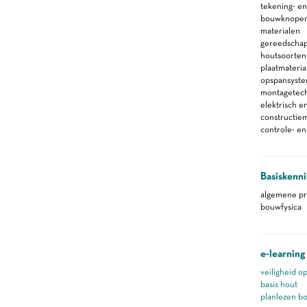
tekening- en
bouwknope
materialen
gereedscha
houtsoorten
plaatmateria
opspansyste
montagetec
elektrisch 
constructie
controle- e
Basiskenni
algemene pr
bouwfysica
e-learning
veiligheid o
basis hout
planlezen b