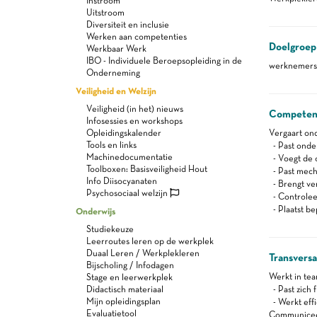
Instroom
Uitstroom
Diversiteit en inclusie
Werken aan competenties
Doelgroep
Werkbaar Werk
IBO - Individuele Beroepsopleiding in de
werknemers a
Onderneming
Veiligheid en Welzijn
Veiligheid (in het) nieuws
Competen
Infosessies en workshops
Opleidingskalender
Vergaart ond
Tools en links
- Past onder
Machinedocumentatie
- Voegt de 
Toolboxen: Basisveiligheid Hout
- Past mech
Info Diisocyanaten
- Brengt ver
Psychosociaal welzijn
- Controleer
- Plaatst be
Onderwijs
Studiekeuze
Leerroutes leren op de werkplek
Duaal Leren / Werkplekleren
Transvers
Bijscholing / Infodagen
Werkt in te
Stage en leerwerkplek
Didactisch materiaal
- Past zich f
Mijn opleidingsplan
- Werkt effi
Evaluatietool
Communiceert