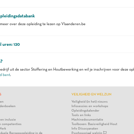
pleidingsdatabank
eer over deze opleiding te lezen op Vlaanderen.be
l uren: 120
n?
edrijf uit de sector Stoffering en Houtbewerking en wil je inschrijven voor deze op
d bent
.
S
VEILIGHEID EN WELZIJN
ten
Veiligheid (in het) nieuws
denboeken
Infosessies en workshops
Opleidingskalender
Tools en links
 en inclusie
Machinedocumentatie
n competenties
Toolboxen: Basisveiligheid Hout
Werk
Info Diisocyanaten
viduele Beroepsopleiding in de
Psychosociaal welzijn