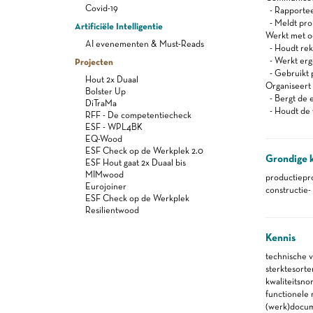
Covid-19
- Rapportee
- Meldt pro
Artificiële Intelligentie
Werkt met oog
AI evenementen & Must-Reads
- Houdt reke
- Werkt er
Projecten
- Gebruikt 
Hout 2x Duaal
Organiseert z
Bolster Up
- Bergt de 
DiTraMa
- Houdt de 
RFF - De competentiecheck
ESF - WPL4BK
EQ-Wood
ESF Check op de Werkplek 2.0
Grondige 
ESF Hout gaat 2x Duaal bis
MIMwood
productiepr
Eurojoiner
constructie-
ESF Check op de Werkplek
Resilientwood
Kennis
technische 
sterktesorte
kwaliteitsno
functionele
(werk)docu