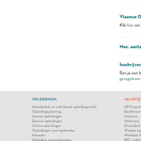
Vlaamse O
Klik
hier
om m
Max. aanta
Inschrijve
Ben je een b
geregistreer
OPLEIDINGEN
HR ADVIE
Arbeidsdeal en individueel opleidingsrecht
HR Projec
Opleidingsplanning
Beeldwoor
Interne opleidingen
Instroom
Externe opleidingen
Uitstroom
Online opleidingen
Diversiteit
Opleidingen voor bedienden
Werken aa
Kalender
Werkbaar 
Opleiding werkzoekenden
IBO - Indi