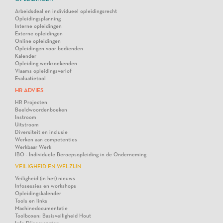
Arbeidsdeal en individueel opleidingsrecht
Opleidingsplanning
Interne opleidingen
Externe opleidingen
Online opleidingen
Opleidingen voor bedienden
Kalender
Opleiding werkzoekenden
Vlaams opleidingsverlof
Evaluatietool
HR ADVIES
HR Projecten
Beeldwoordenboeken
Instroom
Uitstroom
Diversiteit en inclusie
Werken aan competenties
Werkbaar Werk
IBO - Individuele Beroepsopleiding in de Onderneming
VEILIGHEID EN WELZIJN
Veiligheid (in het) nieuws
Infosessies en workshops
Opleidingskalender
Tools en links
Machinedocumentatie
Toolboxen: Basisveiligheid Hout