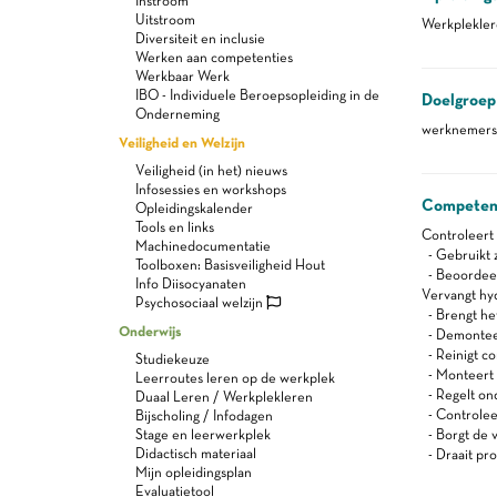
Instroom
Uitstroom
Werkplekle
Diversiteit en inclusie
Werken aan competenties
Werkbaar Werk
IBO - Individuele Beroepsopleiding in de
Doelgroep
Onderneming
werknemers 
Veiligheid en Welzijn
Veiligheid (in het) nieuws
Infosessies en workshops
Competen
Opleidingskalender
Tools en links
Controleert 
Machinedocumentatie
- Gebruikt z
Toolboxen: Basisveiligheid Hout
- Beoordeel
Info Diisocyanaten
Vervangt hy
Psychosociaal welzijn
- Brengt het
Onderwijs
- Demonteer
- Reinigt c
Studiekeuze
- Monteert 
Leerroutes leren op de werkplek
- Regelt on
Duaal Leren / Werkplekleren
- Controleer
Bijscholing / Infodagen
Stage en leerwerkplek
- Borgt de v
Didactisch materiaal
- Draait pro
Mijn opleidingsplan
Evaluatietool