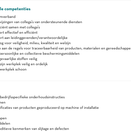
ale competenties
amverband
ijzingen van collega's van ondersteunende diensten
ciënt samen met collega's
 effectief en efficiënt
rt aan leidinggevenden/verantwoordelijke
 voor veiligheid, milieu, kwaliteit en welzijn
h aan de regels voor traceerbaarheid van producten, materialen en gereedschappe
persoonlijke en collectieve beschermingsmiddelen
evaarlijke stoffen veilig
ijn werkplek veilig en ordelijk
werkplek schoon
bedrijfsspecifieke onderhoudsinstructies
men
ficaties van producten geproduceerd op machine of installatie
ppen
iddelen
uditieve kenmerken van slijtage en defecten