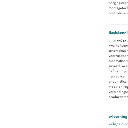
borgingstec
montagetec
controle- e
Basiskenni
(interne) pr
kwaliteitsn
schemaleze
voorraadbe
automatiser
gevaarlijke s
hef - en hij
hydraulica
pneumatica
meet- en re
verbindings
productiemac
e-learning
veiligheid o