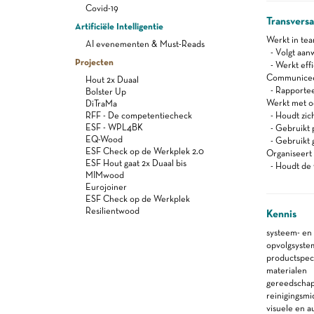
Covid-19
Transvers
Artificiële Intelligentie
Werkt in te
AI evenementen & Must-Reads
- Volgt aanw
Projecten
- Werkt effi
Communiceert
Hout 2x Duaal
- Rapportee
Bolster Up
Werkt met oog
DiTraMa
RFF - De competentiecheck
- Houdt zic
ESF - WPL4BK
- Gebruikt 
EQ-Wood
- Gebruikt g
ESF Check op de Werkplek 2.0
Organiseert z
ESF Hout gaat 2x Duaal bis
- Houdt de 
MIMwood
Eurojoiner
ESF Check op de Werkplek
Resilientwood
Kennis
systeem- en 
opvolgsyste
productspeci
materialen
gereedscha
reinigingsm
visuele en a