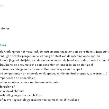
ren
atelier
ties
de werking van het materiaal, de instrumentengegevens en de kritieke slijtagepun
intuigen om afwijkingen in de werking en staat van de machine op te sporen
t de slijtage of afwijking van de onderdelen aan de hand van onderhoudsdocument
draulische en pneumatische componenten en onderdelen en stelt ze af
 niveau van de gassen en vloeistoffen van de systemen op peil
t componenten en onderdelen (kleppen, ventielen, drukknoppen, sensoren, …)
omponenten en onderdelen
of hermonteert componenten en onderdelen
derdelen af
t op lekdichtheid
erbinding volgens voorschriften
ef in overleg met de gebruikers van de machine of installatie