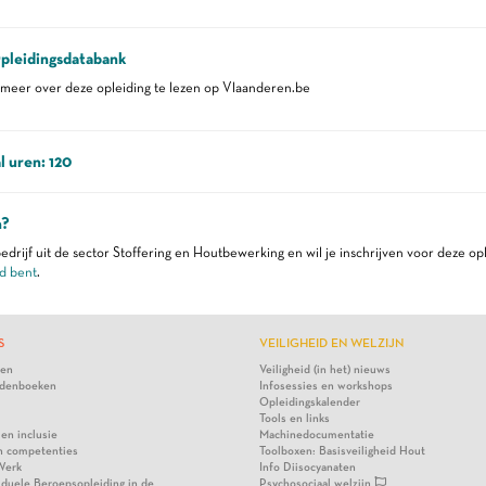
pleidingsdatabank
eer over deze opleiding te lezen op Vlaanderen.be
l uren: 120
n?
edrijf uit de sector Stoffering en Houtbewerking en wil je inschrijven voor deze op
d bent
.
S
VEILIGHEID EN WELZIJN
ten
Veiligheid (in het) nieuws
denboeken
Infosessies en workshops
Opleidingskalender
Tools en links
 en inclusie
Machinedocumentatie
n competenties
Toolboxen: Basisveiligheid Hout
Werk
Info Diisocyanaten
viduele Beroepsopleiding in de
Psychosociaal welzijn