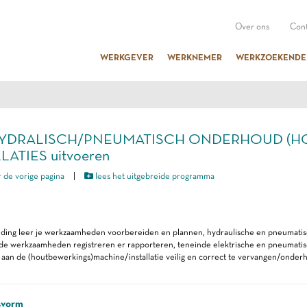
Over ons
Cont
WERKGEVER
WERKNEMER
WERKZOEKENDE
 HYDRALISCH/PNEUMATISCH ONDERHOUD (H
LATIES uitvoeren
 de vorige pagina
|
lees het uitgebreide programma
eiding leer je werkzaamheden voorbereiden en plannen, hydraulische en pneumatis
 de werkzaamheden registreren er rapporteren, teneinde elektrische en pneumatis
aan de (houtbewerkings)machine/installatie veilig en correct te vervangen/onder
svorm