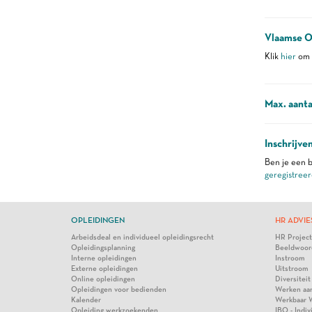
Vlaamse O
Klik
hier
om m
Max. aanta
Inschrijve
Ben je een b
geregistreer
OPLEIDINGEN
HR ADVIE
Arbeidsdeal en individueel opleidingsrecht
HR Projec
Opleidingsplanning
Beeldwoor
Interne opleidingen
Instroom
Externe opleidingen
Uitstroom
Online opleidingen
Diversiteit
Opleidingen voor bedienden
Werken aa
Kalender
Werkbaar 
Opleiding werkzoekenden
IBO - Indi