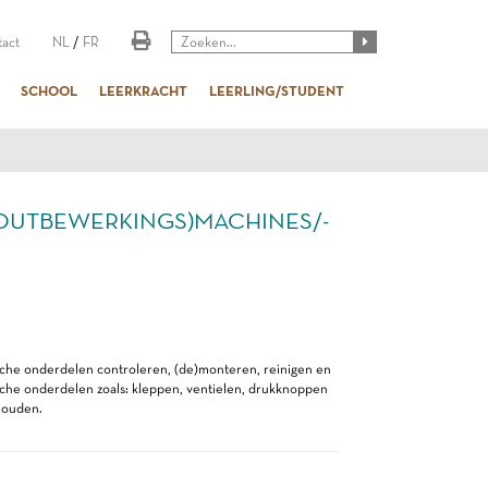
act
NL
/
FR
SCHOOL
LEERKRACHT
LEERLING/STUDENT
OUTBEWERKINGS)MACHINES/-
che onderdelen controleren, (de)monteren, reinigen en
che onderdelen zoals: kleppen, ventielen, drukknoppen
houden.