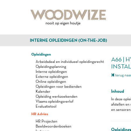
INTERNE OPLEIDINGEN (ON-THE-JOB)
Opleidingen
A66 |
Arbeidsdeal en individueel opleidingsrecht
INSTAL
Opleidingsplanning
Interne opleidingen
terug naar
Externe opleidingen
Online opleidingen
Opleidingen voor bedienden
Inhoud
Kalender
Opleiding werkzoekenden
In deze opl
Vlaams opleidingsverlof
afstellen en
Evaluatietool
en sensoren 
HR Advies
HR Projecten
Beeldwoordenboeken
Opleiding