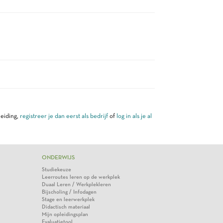
leiding,
registreer je dan eerst als bedrijf
of
log in als je al
ONDERWIJS
Studiekeuze
Leerroutes leren op de werkplek
Duaal Leren / Werkplekleren
Bijscholing / Infodagen
Stage en leerwerkplek
Didactisch materiaal
Mijn opleidingsplan
Evaluatietool