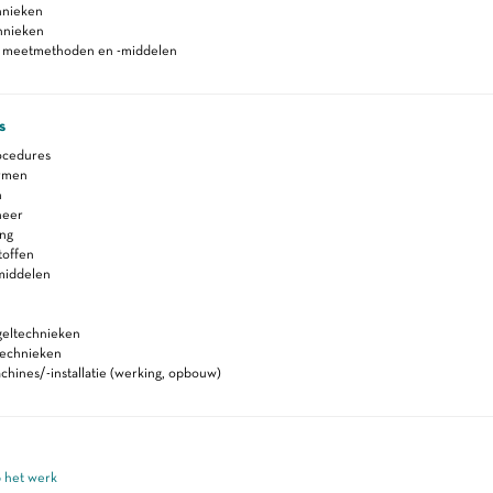
hnieken
hnieken
n meetmethoden en -middelen
s
ocedures
ormen
n
heer
ing
toffen
smiddelen
geltechnieken
technieken
hines/-installatie (werking, opbouw)
p het werk