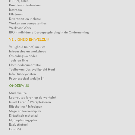
HR Projecten
Beeldwoordenboeken
Instroom
Uitstroom
Diversiteit en inclusie
Werken aan competenties
Werkbaar Werk
IBO - Individuele Beroepsopleiding in de Onderneming
VEILIGHEID EN WELZIJN
Veiligheid (in het) nieuws
Infosessies en workshops
Opleidingskalender
Tools en links
Machinedocumentatie
Toolboxen: Basisveiligheid Hout
Info Diisocyanaten
Psychosociaal welzijn
ONDERWIJS
Studiekeuze
Leerroutes leren op de werkplek
Duaal Leren / Werkplekleren
Bijscholing / Infodagen
Stage en leerwerkplek
Didactisch materiaal
Mijn opleidingsplan
Evaluatietool
Covid-19