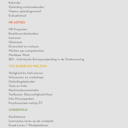
Kalender
Opleiding werkzoekenden
Vlaams opleidingsverlof
Evaluatietool
HR ADVIES
HR Projecten
Beeldwoordenboeken
Instroom
Uitstroom
Diversiteit en inclusie
Werken aan competenties
Werkbaar Werk
IBO - Individuele Beroepsopleiding in de Onderneming
VEILIGHEID EN WELZIJN
Veiligheid (in het) nieuws
Infosessies en workshops
Opleidingskalender
Tools en links
Machinedocumentatie
Toolboxen: Basisveiligheid Hout
Info Diisocyanaten
Psychosociaal welzijn
ONDERWIJS
Studiekeuze
Leerroutes leren op de werkplek
Duaal Leren / Werkplekleren