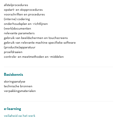
afstelprocedures
opstart- en stopprocedures
voorschriften en procedures
(interne) codering
onderhoudsplan en -richtlijnen
(werk)documenten
relevante parameters
gebruik van beeldschermen en touchscreens
gebruik van relevante machine specifieke software
(productie)apparatuur
proefdraaien
controle- en meetmethoden en -middelen
Basiskennis
storingsanalyse
technische bronnen
verpakkingsmaterialen
e-learning
veiligheid op het werk