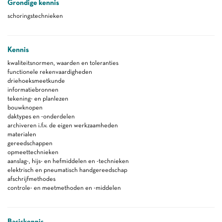
Grondige kennis
schoringstechnieken
Kennis
kwaliteitsnormen, waarden en toleranties
functionele rekenvaardigheden
driehoeksmeetkunde
informatiebronnen
tekening- en planlezen
bouwknopen
daktypes en -onderdelen
archiveren i.f.v. de eigen werkzaamheden
materialen
gereedschappen
opmeettechnieken
aanslag-, hijs- en hefmiddelen en -technieken
elektrisch en pneumatisch handgereedschap
afschrijfmethodes
controle- en meetmethoden en -middelen
Basiskennis