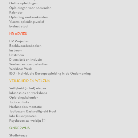
Online opleidingen
Opleidingen voor bedienden
Kalender
Opleiding werkzoekenden
Vlaams opleidingsverlof
Evaluatietool
HR ADVIES
HR Projecten
Beeldwoordenboeken
Instroom
Uitstroom
Diversiteit en inclusie
Werken aan competenties
Werkbaar Werk
IBO - Individuele Beroepsopleiding in de Onderneming
VEILIGHEID EN WELZIJN
Veiligheid (in het) nieuws
Infosessies en workshops
Opleidingskalender
Tools en links
Machinedocumentatie
Toolboxen: Basisveiligheid Hout
Info Diisocyanaten
Psychosociaal welzijn
ONDERWIJS
Studiekeuze