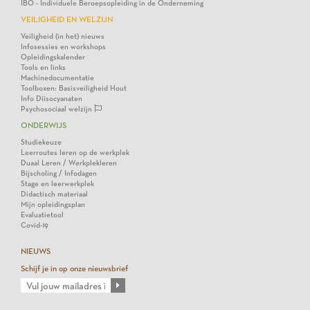
IBO - Individuele Beroepsopleiding in de Onderneming
VEILIGHEID EN WELZIJN
Veiligheid (in het) nieuws
Infosessies en workshops
Opleidingskalender
Tools en links
Machinedocumentatie
Toolboxen: Basisveiligheid Hout
Info Diisocyanaten
Psychosociaal welzijn
ONDERWIJS
Studiekeuze
Leerroutes leren op de werkplek
Duaal Leren / Werkplekleren
Bijscholing / Infodagen
Stage en leerwerkplek
Didactisch materiaal
Mijn opleidingsplan
Evaluatietool
Covid-19
NIEUWS
Schijf je in op onze nieuwsbrief