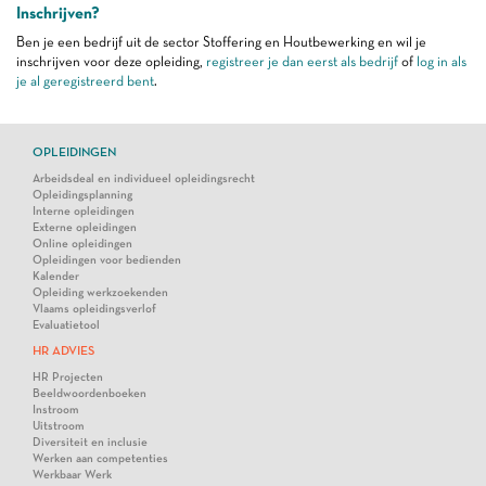
Inschrijven?
Ben je een bedrijf uit de sector Stoffering en Houtbewerking en wil je
inschrijven voor deze opleiding,
registreer je dan eerst als bedrijf
of
log in als
je al geregistreerd bent
.
OPLEIDINGEN
Arbeidsdeal en individueel opleidingsrecht
Opleidingsplanning
Interne opleidingen
Externe opleidingen
Online opleidingen
Opleidingen voor bedienden
Kalender
Opleiding werkzoekenden
Vlaams opleidingsverlof
Evaluatietool
HR ADVIES
HR Projecten
Beeldwoordenboeken
Instroom
Uitstroom
Diversiteit en inclusie
Werken aan competenties
Werkbaar Werk