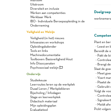
Instroom
Uitstroom
Diversiteit en inclusie
Doelgroep
Werken aan competenties
Werkbaar Werk
werknemers 
IBO - Individuele Beroepsopleiding in de
Onderneming
Veiligheid en Welzijn
Competen
Veiligheid (in het) nieuws
Plant en be
Infosessies en workshops
Opleidingskalender
- Leest en 
Tools en links
Bereidt de 
Machinedocumentatie
- Pakt de b
Toolboxen: Basisveiligheid Hout
- Controlee
Info Diisocyanaten
- Brengt de 
Psychosociaal welzijn
Slaat de go
- Meet goed
Onderwijs
- Voert man
Studiekeuze
- Plaatst de
Leerroutes leren op de werkplek
- Gebruikt 
Duaal Leren / Werkplekleren
Volgt de voo
Bijscholing / Infodagen
- Controlee
Stage en leerwerkplek
- Signaleert
Didactisch materiaal
- Meldt afw
Mijn opleidingsplan
Pickt volgen
Evaluatietool