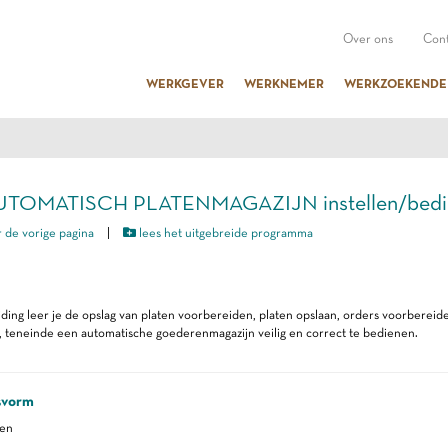
Over ons
Cont
WERKGEVER
WERKNEMER
WERKZOEKENDE
AUTOMATISCH PLATENMAGAZIJN instellen/bedi
 de vorige pagina
|
lees het uitgebreide programma
iding leer je de opslag van platen voorbereiden, platen opslaan, orders voorbere
 teneinde een automatische goederenmagazijn veilig en correct te bedienen.
svorm
ren