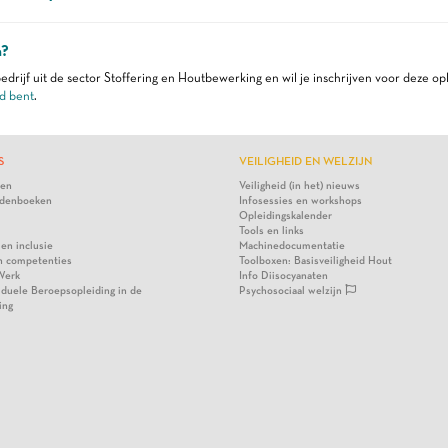
n?
edrijf uit de sector Stoffering en Houtbewerking en wil je inschrijven voor deze op
d bent
.
S
VEILIGHEID EN WELZIJN
ten
Veiligheid (in het) nieuws
denboeken
Infosessies en workshops
Opleidingskalender
Tools en links
 en inclusie
Machinedocumentatie
n competenties
Toolboxen: Basisveiligheid Hout
Werk
Info Diisocyanaten
viduele Beroepsopleiding in de
Psychosociaal welzijn
ing