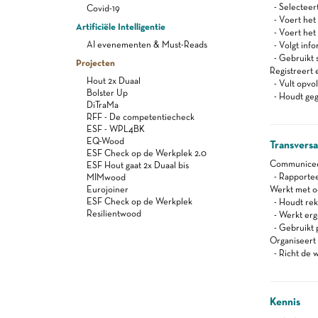
- Selecteert
Covid-19
- Voert het 
Artificiële Intelligentie
- Voert het 
AI evenementen & Must-Reads
- Volgt info
- Gebruikt 
Projecten
Registreert 
Hout 2x Duaal
- Vult opvo
Bolster Up
- Houdt gege
DiTraMa
RFF - De competentiecheck
ESF - WPL4BK
EQ-Wood
Transvers
ESF Check op de Werkplek 2.0
Communiceert
ESF Hout gaat 2x Duaal bis
- Rapportee
MIMwood
Eurojoiner
Werkt met oog
ESF Check op de Werkplek
- Houdt reke
Resilientwood
- Werkt er
- Gebruikt 
Organiseert z
- Richt de w
Kennis