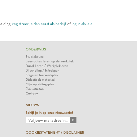
leiding,
registreer je dan eerst als bedrijf
of
log in als je al
ONDERWIJS
Studiekeuze
Leerroutes leren op de werkplek
Duaal Leren / Werkplekleren
Bijscholing / Infodagen
Stage en leerwerkplek
Didactisch materiaal
Mijn opleidingsplan
Evaluatietool
Covid-19
NIEUWS
Schijf je in op onze nieuwsbrief
COOKIESTATEMENT / DISCLAIMER