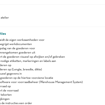
atelier
ties
reidt de eigen werkzaamheden voor
begrijpt werkdocumenten
opslag van de goederen voor
innengekomen goederen uit
rt de goederen visueel op afwijken en/of gebreken
nodige etiketten, markeringen en labels aan
ederen op
eren op (Lengte, breedte, dikte)
ueel gegevens in
 goederen op de hiertoe voorziene locatie
software voor voorraadbeheer (Warehouse Management System)
rraad op
rt de voorraad
 tekorten
ijkingen
s de instructies een order