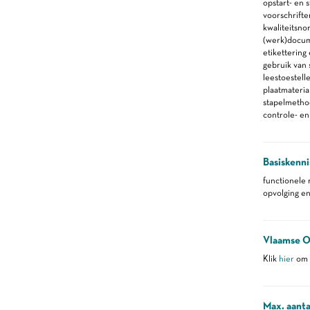
opstart- en 
voorschrift
kwaliteitsn
(werk)docu
etikettering
gebruik van
leestoestell
plaatmateria
stapelmetho
controle- e
Basiskenni
functionele
opvolging en
Vlaamse O
Klik
hier
om m
Max. aanta