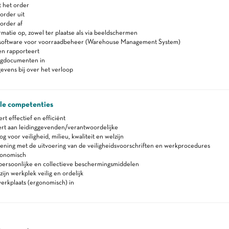
 het order
order uit
order af
rmatie op, zowel ter plaatse als via beeldschermen
software voor voorraadbeheer (Warehouse Management System)
en rapporteert
lgdocumenten in
vens bij over het verloop
ale competenties
 effectief en efficiënt
rt aan leidinggevenden/verantwoordelijke
 voor veiligheid, milieu, kwaliteit en welzijn
ning met de uitvoering van de veiligheidsvoorschriften en werkprocedures
gonomisch
persoonlijke en collectieve beschermingsmiddelen
ijn werkplek veilig en ordelijk
erkplaats (ergonomisch) in