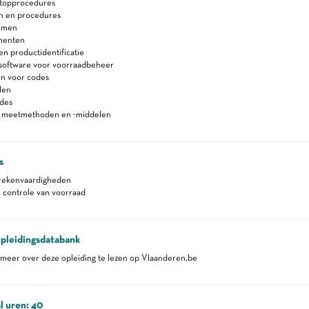
stopprocedures
en en procedures
ormen
menten
 en productidentificatie
 software voor voorraadbeheer
en voor codes
len
des
n meetmethoden en -middelen
s
 rekenvaardigheden
 controle van voorraad
pleidingsdatabank
eer over deze opleiding te lezen op Vlaanderen.be
l uren: 40