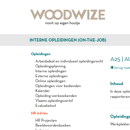
INTERNE OPLEIDINGEN (ON-THE-JOB)
Opleidingen
A25 | 
Arbeidsdeal en individueel opleidingsrecht
Opleidingsplanning
terug naar
Interne opleidingen
Externe opleidingen
Online opleidingen
Inhoud
Opleidingen voor bedienden
Kalender
In deze ople
Opleiding werkzoekenden
rapporteren,
Vlaams opleidingsverlof
Evaluatietool
HR Advies
Opleiding
HR Projecten
Werkplekle
Beeldwoordenboeken