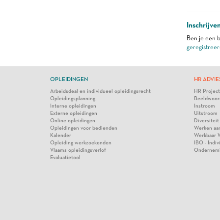
Inschrijve
Ben je een b
geregistreer
OPLEIDINGEN
HR ADVIE
Arbeidsdeal en individueel opleidingsrecht
HR Projec
Opleidingsplanning
Beeldwoor
Interne opleidingen
Instroom
Externe opleidingen
Uitstroom
Online opleidingen
Diversiteit
Opleidingen voor bedienden
Werken aa
Kalender
Werkbaar 
Opleiding werkzoekenden
IBO - Indi
Vlaams opleidingsverlof
Ondernem
Evaluatietool