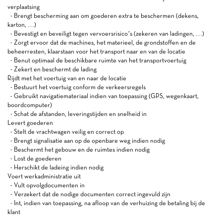
verplaatsing
- Brengt bescherming aan om goederen extra te beschermen (dekens,
karton, …)
- Bevestigt en beveiligt tegen vervoersrisico’s (zekeren van ladingen, …)
- Zorgt ervoor dat de machines, het materieel, de grondstoffen en de
beheerresten, klaarstaan voor het transport naar en van de locatie
- Benut optimaal de beschikbare ruimte van het transportvoertuig
- Zekert en beschermt de lading
Rijdt met het voertuig van en naar de locatie
- Bestuurt het voertuig conform de verkeersregels
- Gebruikt navigatiemateriaal indien van toepassing (GPS, wegenkaart,
boordcomputer)
- Schat de afstanden, leveringstijden en snelheid in
Levert goederen
- Stelt de vrachtwagen veilig en correct op
- Brengt signalisatie aan op de openbare weg indien nodig
- Beschermt het gebouw en de ruimtes indien nodig
- Lost de goederen
- Herschikt de ladeing indien nodig
Voert werkadministratie uit
- Vult opvolgdocumenten in
- Verzekert dat de nodige documenten correct ingevuld zijn
- Int, indien van toepassing, na afloop van de verhuizing de betaling bij de
klant