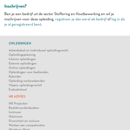
Inschrijven?
Ben je een bedrijf uit de sector Stoffering en Houtbewerking en wil je
inschrijven voor deze opleiding,
registreer je dan eerst als bedrijf
of
log in als
je al geregistreerd bent
.
OPLEIDINGEN
Arbeidsdeal en individueel opleidingsrecht
Opleidingsplanning
Interne opleidingen
Externe opleidingen
Online opleidingen
Opleidingen voor bedienden
Kalender
Opleiding werkzoekenden
Vlaams opleidingsverlof
Evaluatietool
HR ADVIES
HR Projecten
Beeldwoordenboeken
Instroom
Uitstroom
Diversiteit en inclusie
Werken aan competenties
Werkbaar Werk