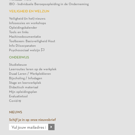
IBO - Individuele Beroepsopleiding in de Onderneming
VEILIGHEID EN WELZIJN
Veiligheid (in het) nieuws
Infosessies en workshops
Opleidingskalender
Tools en links
Machinedocumentatie
Toolboxen: Basisveiligheid Hout
Info Diisocyanaten
Psychosociaal welzijn
ONDERWIJS
Studiekeuze
Leerroutes leren op de werkplek
Duaal Leren / Werkplekleren
Bijscholing / Infodagen
Stage en leerwerkplek
Didactisch materiaal
Mijn opleidingsplan
Evaluatietool
Covid-19
NIEUWS
Schijf je in op onze nieuwsbrief