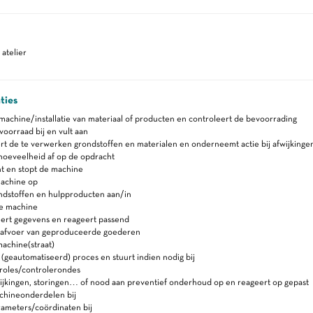
atelier
ties
machine/installatie van materiaal of producten en controleert de bevoorrading
oorraad bij en vult aan
t de te verwerken grondstoffen en materialen en onderneemt actie bij afwijkinge
hoeveelheid af op de opdracht
nt en stopt de machine
machine op
ndstoffen en hulpproducten aan/in
e machine
eert gegevens en reageert passend
 afvoer van geproduceerde goederen
achine(straat)
(geautomatiseerd) proces en stuurt indien nodig bij
roles/controlerondes
ijkingen, storingen… of nood aan preventief onderhoud op en reageert op gepast
chineonderdelen bij
rameters/coördinaten bij