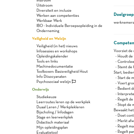
Instroom
Uitstroom
Diversiteit en inclusie
Doelgroep
Werken aan competenties
Werkbaar Werk
werknemers 
IBO - Individuele Beroepsopleiding in de
Onderneming
Veiligheid en Welzijn
Competen
Veiligheid (in het) nieuws
Voorziet de 
Infosessies en workshops
Opleidingskalender
- Houdt de v
Tools en links
- Controleer
Machinedocumentatie
- Stemt de 
Toolboxen: Basisveiligheid Hout
Start, bedie
Info Diisocyanaten
- Start de 
Psychosociaal welzijn
- Voert gro
- Bedient d
Onderwijs
- Interpret
Studiekeuze
- Regelt de
Leerroutes leren op de werkplek
- Stopt de m
Duaal Leren / Werkplekleren
Bewaakt het 
Bijscholing / Infodagen
- Doet cont
Stage en leerwerkplek
- Merkt afw
Didactisch materiaal
- Regelt ma
Mijn opleidingsplan
- Regelt pa
Evaluatietool