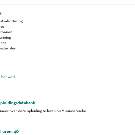
s
 afvalsortering
yse
bronnen
lanning
heer
materialen
p het werk
pleidingsdatabank
eer over deze opleiding te lezen op Vlaanderen.be
l uren: 40