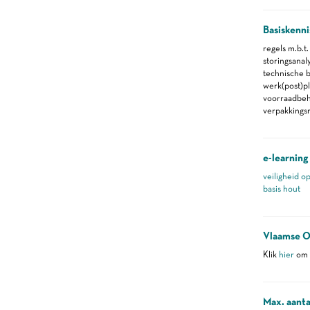
Basiskenni
regels m.b.t.
storingsanal
technische 
werk(post)p
voorraadbe
verpakkings
e-learning
veiligheid o
basis hout
Vlaamse O
Klik
hier
om m
Max. aanta