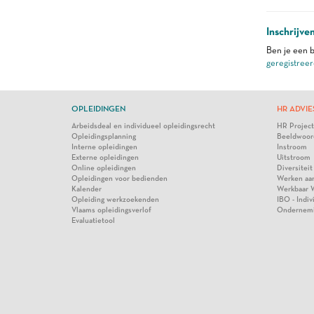
Inschrijve
Ben je een b
geregistreer
OPLEIDINGEN
HR ADVIE
Arbeidsdeal en individueel opleidingsrecht
HR Projec
Opleidingsplanning
Beeldwoor
Interne opleidingen
Instroom
Externe opleidingen
Uitstroom
Online opleidingen
Diversiteit
Opleidingen voor bedienden
Werken aa
Kalender
Werkbaar 
Opleiding werkzoekenden
IBO - Indi
Vlaams opleidingsverlof
Ondernem
Evaluatietool