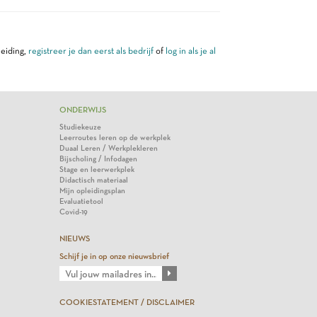
leiding,
registreer je dan eerst als bedrijf
of
log in als je al
ONDERWIJS
Studiekeuze
Leerroutes leren op de werkplek
Duaal Leren / Werkplekleren
Bijscholing / Infodagen
Stage en leerwerkplek
Didactisch materiaal
Mijn opleidingsplan
Evaluatietool
Covid-19
NIEUWS
Schijf je in op onze nieuwsbrief
COOKIESTATEMENT / DISCLAIMER