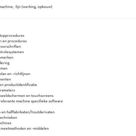
achine, -lijn (werking, opbouw)
stopprocedures
en en procedures
oorschriften
ntrolesystemen
enmerken
dering
ormen
an en -richtlijnen
menten
 en productidentificatie
arameters
 beeldschermen en touchscreens
relevante machine specifieke software
 en halffabrikaten/houtderivaten
technieken
achines
n meetmethoden en -middelen