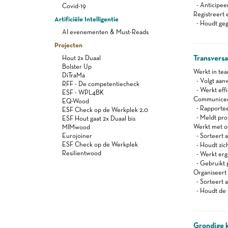
- Anticipeer
Covid-19
Registreert 
Artificiële Intelligentie
- Houdt gege
AI evenementen & Must-Reads
Projecten
Transvers
Hout 2x Duaal
Bolster Up
Werkt in te
DiTraMa
- Volgt aanw
RFF - De competentiecheck
- Werkt effi
ESF - WPL4BK
Communiceert
EQ-Wood
- Rapportee
ESF Check op de Werkplek 2.0
- Meldt pro
ESF Hout gaat 2x Duaal bis
Werkt met oog
MIMwood
Eurojoiner
- Sorteert a
ESF Check op de Werkplek
- Houdt zich
Resilientwood
- Werkt er
- Gebruikt 
Organiseert 
- Sorteert a
- Houdt de 
Grondige 