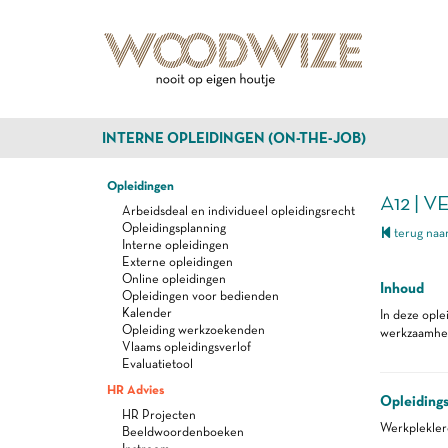
INTERNE OPLEIDINGEN (ON-THE-JOB)
Opleidingen
A12 | 
Arbeidsdeal en individueel opleidingsrecht
Opleidingsplanning
terug naar
Interne opleidingen
Externe opleidingen
Online opleidingen
Inhoud
Opleidingen voor bedienden
Kalender
In deze ople
Opleiding werkzoekenden
werkzaamhede
Vlaams opleidingsverlof
Evaluatietool
HR Advies
Opleiding
HR Projecten
Werkplekle
Beeldwoordenboeken