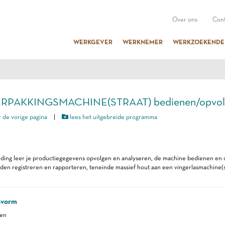
Over ons
Cont
WERKGEVER
WERKNEMER
WERKZOEKENDE
VERPAKKINGSMACHINE(STRAAT) bedienen/opvol
 de vorige pagina
|
lees het uitgebreide programma
iding leer je productiegegevens opvolgen en analyseren, de machine bedienen en o
n registreren en rapporteren, teneinde massief hout aan een vingerlasmachine(st
svorm
ren