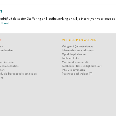
n?
edrijf uit de sector Stoffering en Houtbewerking en wil je inschrijven voor deze op
d bent
.
S
VEILIGHEID EN WELZIJN
ten
Veiligheid (in het) nieuws
denboeken
Infosessies en workshops
Opleidingskalender
Tools en links
 en inclusie
Machinedocumentatie
n competenties
Toolboxen: Basisveiligheid Hout
Werk
Info Diisocyanaten
viduele Beroepsopleiding in de
Psychosociaal welzijn
ing