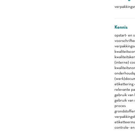
verpakkingsm
Kennis
opstart- en 
voorschrift
verpakkingsv
kwaliteitsco
kwaliteitsk
(interne) co
kwaliteitsn
onderhoudspl
(werk)docu
etikettering
relevante p
gebruik van
gebruik van 
proces
grondstoffen
verpakkings
etiketteerm
controle- e