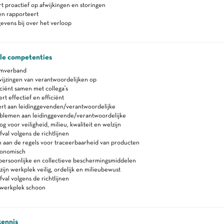
t proactief op afwijkingen en storingen
en rapporteert
vens bij over het verloop
ale competenties
amverband
ijzingen van verantwoordelijken op
ciënt samen met collega's
 effectief en efficiënt
rt aan leidinggevenden/verantwoordelijke
blemen aan leidinggevende/verantwoordelijke
 voor veiligheid, milieu, kwaliteit en welzijn
fval volgens de richtlijnen
 aan de regels voor traceerbaarheid van producten
gonomisch
persoonlijke en collectieve beschermingsmiddelen
zijn werkplek veilig, ordelijk en milieubewust
fval volgens de richtlijnen
werkplek schoon
kennis