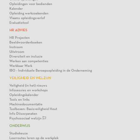
Opleidingen voor bedienden
Kalender
Opleiding werkzoekenden
Vlaams opleidingsverlof
Evaluatietool
HR ADVIES
HR Projecten
Beeldwoordenboeken
Instroom
Uitstroom
Diversiteit en inclusie
Werken aan competenties
Werkbaar Werk
IBO - Individuele Beroepsopleiding in de Onderneming
VEILIGHEID EN WELZIJN
Veiligheid (in het) nieuws
Infosessies en workshops
Opleidingskalender
Tools en links
Machinedocumentatie
Toolboxen: Basisveiligheid Hout
Info Diisocyanaten
Psychosociaal welzijn
ONDERWIJS
Studiekeuze
Leerroutes leren op de werkplek