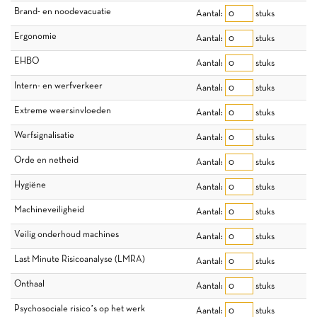
Brand- en noodevacuatie
Aantal:
stuks
Ergonomie
Aantal:
stuks
EHBO
Aantal:
stuks
Intern- en werfverkeer
Aantal:
stuks
Extreme weersinvloeden
Aantal:
stuks
Werfsignalisatie
Aantal:
stuks
Orde en netheid
Aantal:
stuks
Hygiëne
Aantal:
stuks
Machineveiligheid
Aantal:
stuks
Veilig onderhoud machines
Aantal:
stuks
Last Minute Risicoanalyse (LMRA)
Aantal:
stuks
Onthaal
Aantal:
stuks
Psychosociale risico’s op het werk
Aantal:
stuks