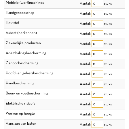
Mobiele (werf)machines
Aantal:
stuks
Handgereedschap
Aantal:
stuks
Houtstof
Aantal:
stuks
Asbest (herkennen)
Aantal:
stuks
Gevaarlijke producten
Aantal:
stuks
Ademhalingsbescherming
Aantal:
stuks
Gehoorbescherming
Aantal:
stuks
Hoofd- en gelaatsbescherming
Aantal:
stuks
Handbescherming
Aantal:
stuks
Been- en voetbescherming
Aantal:
stuks
Elektrische risico’s
Aantal:
stuks
Werken op hoogte
Aantal:
stuks
Aanslaan van lasten
Aantal:
stuks