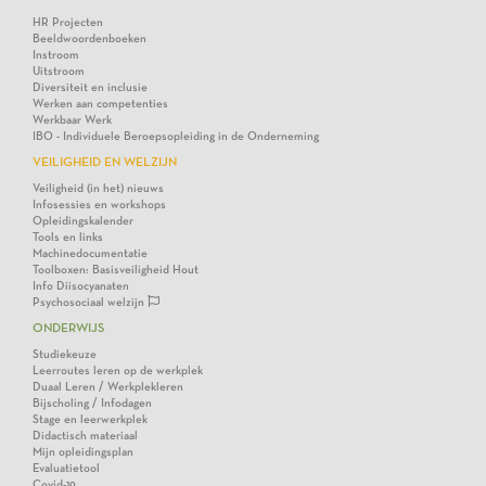
HR Projecten
Beeldwoordenboeken
Instroom
Uitstroom
Diversiteit en inclusie
Werken aan competenties
Werkbaar Werk
IBO - Individuele Beroepsopleiding in de Onderneming
VEILIGHEID EN WELZIJN
Veiligheid (in het) nieuws
Infosessies en workshops
Opleidingskalender
Tools en links
Machinedocumentatie
Toolboxen: Basisveiligheid Hout
Info Diisocyanaten
Psychosociaal welzijn
ONDERWIJS
Studiekeuze
Leerroutes leren op de werkplek
Duaal Leren / Werkplekleren
Bijscholing / Infodagen
Stage en leerwerkplek
Didactisch materiaal
Mijn opleidingsplan
Evaluatietool
Covid-19