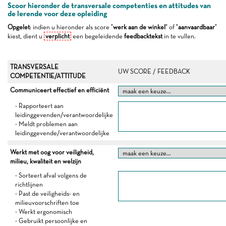
Scoor hieronder de transversale competenties en attitudes van
de lerende voor deze opleiding
Opgelet
: indien u hieronder als score "
werk aan de winkel
" of "
aanvaardbaar
"
kiest, dient u
verplicht
een begeleidende
feedbacktekst
in te vullen.
TRANSVERSALE
UW SCORE / FEEDBACK
COMPETENTIE/ATTITUDE
Communiceert effectief en efficiënt
- Rapporteert aan
leidinggevenden/verantwoordelijke
- Meldt problemen aan
leidinggevende/verantwoordelijke
Werkt met oog voor veiligheid,
milieu, kwaliteit en welzijn
- Sorteert afval volgens de
richtlijnen
- Past de veiligheids- en
milieuvoorschriften toe
- Werkt ergonomisch
- Gebruikt persoonlijke en