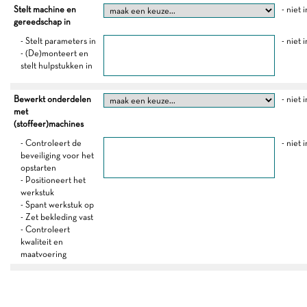
Stelt machine en
- niet 
gereedschap in
- Stelt parameters in
- niet 
- (De)monteert en
stelt hulpstukken in
Bewerkt onderdelen
- niet 
met
(stoffeer)machines
- Controleert de
- niet 
beveiliging voor het
opstarten
- Positioneert het
werkstuk
- Spant werkstuk op
- Zet bekleding vast
- Controleert
kwaliteit en
maatvoering