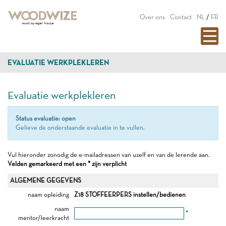
Over ons
Contact
NL
/
FR
EVALUATIE WERKPLEKLEREN
Evaluatie werkplekleren
Status evaluatie: open
Gelieve de onderstaande evaluatie in te vullen.
Vul hieronder zonodig de e-mailadressen van uzelf en van de lerende aan.
Velden gemarkeerd met een * zijn verplicht
ALGEMENE GEGEVENS
naam opleiding
Z18 STOFFEERPERS instellen/bedienen
naam
*
mentor/leerkracht