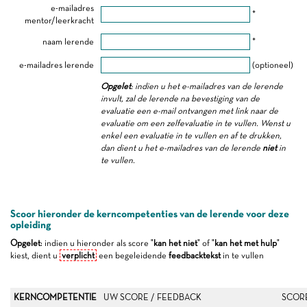
e-mailadres
*
mentor/leerkracht
naam lerende
*
e-mailadres lerende
(optioneel)
Opgelet
: indien u het e-mailadres van de lerende
invult, zal de lerende na bevestiging van de
evaluatie een e-mail ontvangen met link naar de
evaluatie om een zelfevaluatie in te vullen. Wenst u
enkel een evaluatie in te vullen en af te drukken,
dan dient u het e-mailadres van de lerende
niet
in
te vullen.
Scoor hieronder de kerncompetenties van de lerende voor deze
opleiding
Opgelet
: indien u hieronder als score "
kan het niet
" of "
kan het met hulp
"
kiest, dient u
verplicht
een begeleidende
feedbacktekst
in te vullen
KERNCOMPETENTIE
UW SCORE / FEEDBACK
SCOR