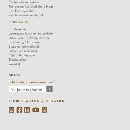
Machinedocumentatie
Toolboxen: Basisveiligheid Hout
Info Diisocyanaten
Psychosociaal welzijn
ONDERWIJS
Studiekeuze
Leerroutes leren op de werkplek
Duaal Leren / Werkplekleren
Bijscholing / Infodagen
Stage en leerwerkplek
Didactisch materiaal
Mijn opleidingsplan
Evaluatietool
Covid-19
NIEUWS
Schijf je in op onze nieuwsbrief
COOKIESTATEMENT / DISCLAIMER