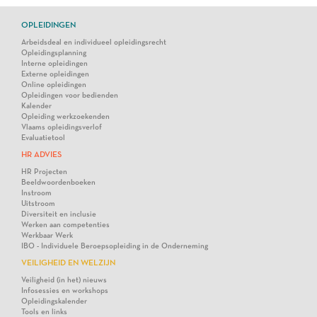
OPLEIDINGEN
Arbeidsdeal en individueel opleidingsrecht
Opleidingsplanning
Interne opleidingen
Externe opleidingen
Online opleidingen
Opleidingen voor bedienden
Kalender
Opleiding werkzoekenden
Vlaams opleidingsverlof
Evaluatietool
HR ADVIES
HR Projecten
Beeldwoordenboeken
Instroom
Uitstroom
Diversiteit en inclusie
Werken aan competenties
Werkbaar Werk
IBO - Individuele Beroepsopleiding in de Onderneming
VEILIGHEID EN WELZIJN
Veiligheid (in het) nieuws
Infosessies en workshops
Opleidingskalender
Tools en links