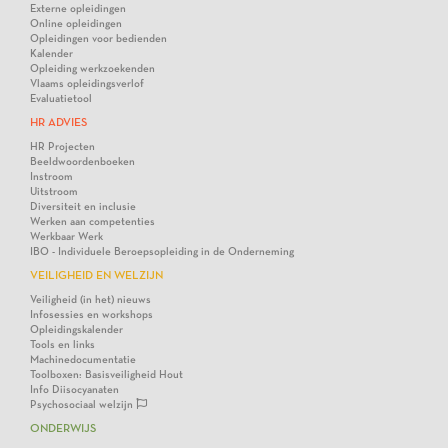
Externe opleidingen
Online opleidingen
Opleidingen voor bedienden
Kalender
Opleiding werkzoekenden
Vlaams opleidingsverlof
Evaluatietool
HR ADVIES
HR Projecten
Beeldwoordenboeken
Instroom
Uitstroom
Diversiteit en inclusie
Werken aan competenties
Werkbaar Werk
IBO - Individuele Beroepsopleiding in de Onderneming
VEILIGHEID EN WELZIJN
Veiligheid (in het) nieuws
Infosessies en workshops
Opleidingskalender
Tools en links
Machinedocumentatie
Toolboxen: Basisveiligheid Hout
Info Diisocyanaten
Psychosociaal welzijn
ONDERWIJS