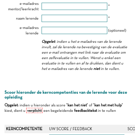
e-mailadres
*
mentor/leerkracht
naam lerende
*
e-mailadres
(optioneel)
lerende
Opgelet
: indien u het e-mailadres van de lerende
invult, zal de lerende na bevestiging van de evaluatie
een e-mail ontvangen met link naar de evaluatie om
een zelfevaluatie in te vullen. Wenst u enkel een
evaluatie in te vullen en af te drukken, dan dient u
het e-mailadres van de lerende
niet
in te vullen.
Scoor hieronder de kerncompetenties van de lerende voor deze
opleiding
Opgelet
: indien u hieronder als score "
kan het niet
" of "
kan het met hulp
"
kiest, dient u
verplicht
een begeleidende
feedbacktekst
in te vullen
KERNCOMPETENTIE
UW SCORE / FEEDBACK
SCO