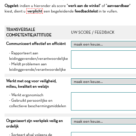
Opgelet
: indien u hieronder als score "
werk aan de winkel
" of "
aanvaardbaar
"
kiest, dient u
verplicht
een begeleidende
feedbacktekst
in te vullen.
TRANSVERSALE
UW SCORE / FEEDBACK
COMPETENTIE/ATTITUDE
Communiceert effectief en efficiënt
- Rapporteert aan
leidinggevenden/verantwoordelijke
- Meldt problemen aan
leidinggevende/verantwoordelijke
Werkt met oog voor veiligheid,
milieu, kwaliteit en welzijn
- Werkt ergonomisch
- Gebruikt persoonlijke en
collectieve beschermingsmiddelen
Organiseert zijn werkplek veilig en
ordelijk
- Sorteert afval volgens de