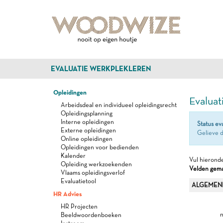
EVALUATIE WERKPLEKLEREN
Opleidingen
Evaluat
Arbeidsdeal en individueel opleidingsrecht
Opleidingsplanning
Interne opleidingen
Status ev
Externe opleidingen
Gelieve d
Online opleidingen
Opleidingen voor bedienden
Kalender
Vul hieronde
Opleiding werkzoekenden
Velden gemar
Vlaams opleidingsverlof
Evaluatietool
ALGEMEN
HR Advies
HR Projecten
n
Beeldwoordenboeken