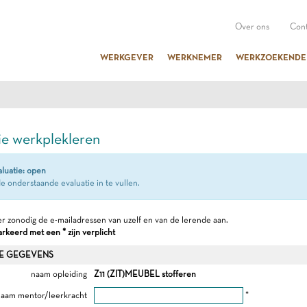
Over ons
Cont
WERKGEVER
WERKNEMER
WERKZOEKENDE
ie werkplekleren
aluatie: open
e onderstaande evaluatie in te vullen.
r zonodig de e-mailadressen van uzelf en van de lerende aan.
keerd met een * zijn verplicht
E GEGEVENS
naam opleiding
Z11 (ZIT)MEUBEL stofferen
aam mentor/leerkracht
*