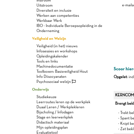
Instroom
e-maila
Uitstroom
Diversiteit en inclusie
Werken aan competenties
Werkbaar Werk
IBO - Individuele Beroepsopleiding in de
Onderneming
Veiligheid en Welzijn
Veiligheid (in het) nieuws
Infosessies en workshops
Opleidingskalender
Tools en links
Machinedocumentatie
Scoor hier
Toolboxen: Basisveiligheid Hout
Info Diisocyanaten
Opgelet
: in
Psychosociaal welzijn
Onderwijs
KERNCOM
Studiekeuze
Leerroutes leren op de werkplek
Brengt bekl
Duaal Leren / Werkplekleren
Bijscholing / Infodagen
- Trekt b
Stage en leerwerkplek
- Spant b
Didactisch materiaal
- Knipt be
Mijn opleidingsplan
- Zet bek
Evaluatietool