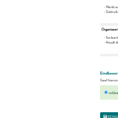
- Werkt 
- Gebruik
Organiseert 
- Sorteert
- Houdt d
Eindbeoord
Geef hierond
voldo
BEWA