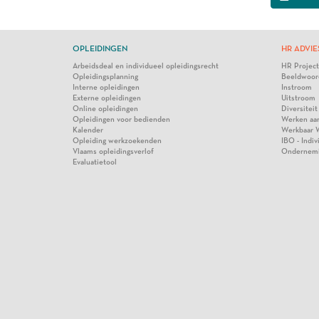
OPLEIDINGEN
HR ADVIE
Arbeidsdeal en individueel opleidingsrecht
HR Projec
Opleidingsplanning
Beeldwoor
Interne opleidingen
Instroom
Externe opleidingen
Uitstroom
Online opleidingen
Diversiteit
Opleidingen voor bedienden
Werken aa
Kalender
Werkbaar 
Opleiding werkzoekenden
IBO - Indi
Vlaams opleidingsverlof
Ondernem
Evaluatietool