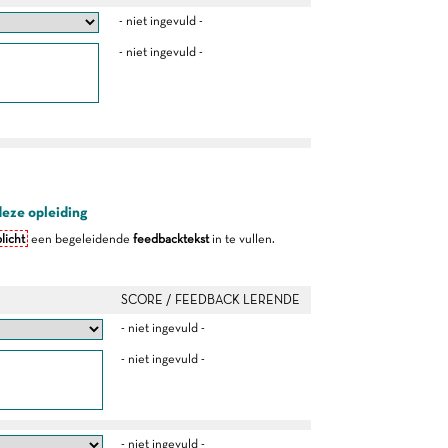
- niet ingevuld -
- niet ingevuld -
deze opleiding
licht
een begeleidende
feedbacktekst
in te vullen.
SCORE / FEEDBACK LERENDE
- niet ingevuld -
- niet ingevuld -
- niet ingevuld -