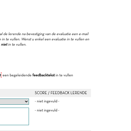
zal de lerende na bevestiging van de evaluatie een e-mail
in te vullen. Wenst u enkel een evaluatie in te vullen en
e
niet
in te vullen.
t
een begeleidende
feedbacktekst
in te vullen
SCORE / FEEDBACK LERENDE
- niet ingevuld -
- niet ingevuld -