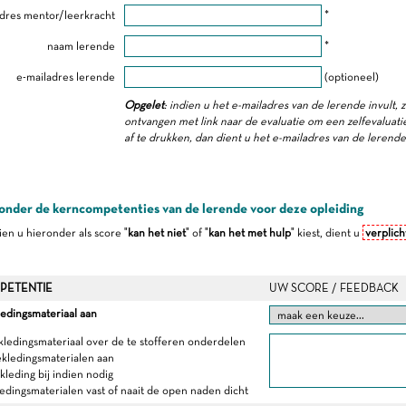
dres mentor/leerkracht
*
naam lerende
*
e-mailadres lerende
(optioneel)
Opgelet
: indien u het e-mailadres van de lerende invult, 
ontvangen met link naar de evaluatie om een zelfevaluatie 
af te drukken, dan dient u het e-mailadres van de lerend
onder de kerncompetenties van de lerende voor deze opleiding
dien u hieronder als score "
kan het niet
" of "
kan het met hulp
" kiest, dient u
verplich
PETENTIE
UW SCORE / FEEDBACK
edingsmateriaal aan
ekledingsmateriaal over de te stofferen onderdelen
ekledingsmaterialen aan
kleding bij indien nodig
ledingsmaterialen vast of naait de open naden dicht