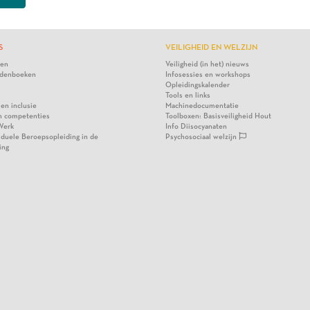
S
VEILIGHEID EN WELZIJN
ten
Veiligheid (in het) nieuws
denboeken
Infosessies en workshops
Opleidingskalender
Tools en links
 en inclusie
Machinedocumentatie
n competenties
Toolboxen: Basisveiligheid Hout
Werk
Info Diisocyanaten
viduele Beroepsopleiding in de
Psychosociaal welzijn
ing