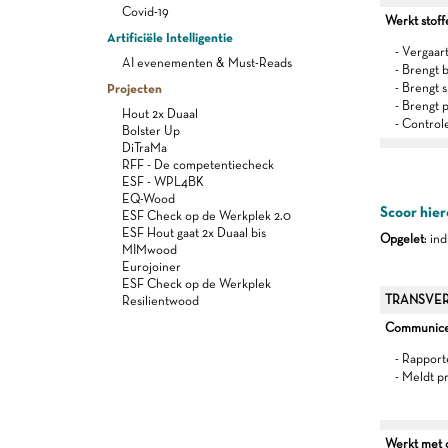
Covid-19
Werkt stoff
Artificiële Intelligentie
- Vergaar
AI evenementen & Must-Reads
- Brengt
Projecten
- Brengt 
- Brengt 
Hout 2x Duaal
- Control
Bolster Up
DiTraMa
RFF - De competentiecheck
ESF - WPL4BK
EQ-Wood
Scoor hier
ESF Check op de Werkplek 2.0
ESF Hout gaat 2x Duaal bis
Opgelet
: in
MIMwood
Eurojoiner
ESF Check op de Werkplek
TRANSVER
Resilientwood
Communiceer
- Rapport
- Meldt p
Werkt met oo