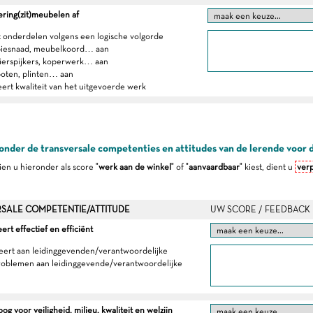
ering(zit)meubelen af
t onderdelen volgens een logische volgorde
 biesnaad, meubelkoord… aan
sierspijkers, koperwerk… aan
poten, plinten… aan
eert kwaliteit van het uitgevoerde werk
onder de transversale competenties en attitudes van de lerende voor 
dien u hieronder als score "
werk aan de winkel
" of "
aanvaardbaar
" kiest, dient u
verp
SALE COMPETENTIE/ATTITUDE
UW SCORE / FEEDBACK
t effectief en efficiënt
eert aan leidinggevenden/verantwoordelijke
roblemen aan leidinggevende/verantwoordelijke
g voor veiligheid, milieu, kwaliteit en welzijn