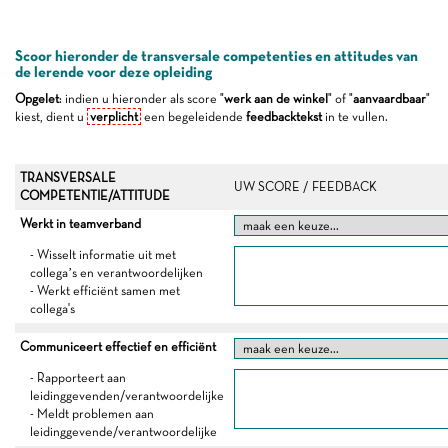
Scoor hieronder de transversale competenties en attitudes van
de lerende voor deze opleiding
Opgelet
: indien u hieronder als score "
werk aan de winkel
" of "
aanvaardbaar
"
kiest, dient u
verplicht
een begeleidende
feedbacktekst
in te vullen.
TRANSVERSALE
UW SCORE / FEEDBACK
COMPETENTIE/ATTITUDE
Werkt in teamverband
- Wisselt informatie uit met
collega’s en verantwoordelijken
- Werkt efficiënt samen met
collega's
Communiceert effectief en efficiënt
- Rapporteert aan
leidinggevenden/verantwoordelijke
- Meldt problemen aan
leidinggevende/verantwoordelijke