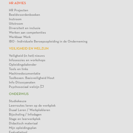
HR ADVIES
HR Projecten
Beeldwoordenboeken
Instroom
Uitstroom
Diversiteit en inclusie
Werken aan competenties
Werkbaar Werk
IBO - Individuele Beroepsopleiding in de Onderneming
VEILIGHEID EN WELZIJN
Veiligheid (in het) nieuws
Infosessies en workshops
Opleidingskalender
Tools en links
Machinedocumentatie
Toolboxen: Basisveiligheid Hout
Info Diisocyanaten
Psychosociaal welzijn
ONDERWIJS
Studiekeuze
Leerroutes leren op de werkplek
Duaal Leren / Werkplekleren
Bijscholing / Infodagen
Stage en leerwerkplek
Didactisch materiaal
Mijn opleidingsplan
Evaluatietool