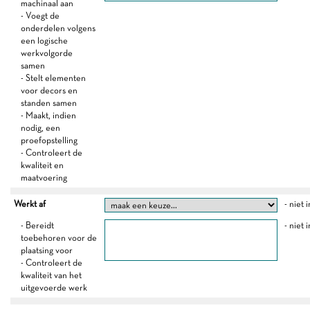
machinaal aan
- Voegt de
onderdelen volgens
een logische
werkvolgorde
samen
- Stelt elementen
voor decors en
standen samen
- Maakt, indien
nodig, een
proefopstelling
- Controleert de
kwaliteit en
maatvoering
Werkt af
- niet 
- Bereidt
- niet 
toebehoren voor de
plaatsing voor
- Controleert de
kwaliteit van het
uitgevoerde werk