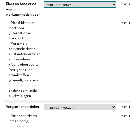
Plant en bereidt de
- niet 
eigen
werkzaamheden voor
- Maakt kisten op
- niet 
maat voor
(internationaal)
transport
- Verzamelt
bestaande decor-
en standonderdelen
en toebehoren
- Controleert de te
(her)gebruiken
grondstoffen
(visueel), materialen
en elementen en
onderneemt actie
bij afwijkingen
Vergaart onderdelen
- niet 
- Past onderdelen,
- niet 
indien nodig,
manueel of