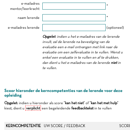
e-mailadres
*
mentor/leerkracht
naam lerende
*
e-mailadres lerende
(optioneel)
Opgelet
: indien u het e-mailadres van de lerende
invult, zal de lerende na bevestiging van de
evaluatie een e-mail ontvangen met link naar de
evaluatie om een zelfevaluatie in te vullen. Wenst u
enkel een evaluatie in te vullen en af te drukken,
dan dient u het e-mailadres van de lerende
niet
in
te vullen.
Scoor hieronder de kerncompetenties van de lerende voor deze
opleiding
Opgelet
: indien u hieronder als score "
kan het niet
" of "
kan het met hulp
"
kiest, dient u
verplicht
een begeleidende
feedbacktekst
in te vullen
KERNCOMPETENTIE
UW SCORE / FEEDBACK
SCOR