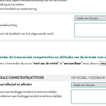
 geschikte oppervlaktebehandeling toe om de houten
kking te herstellen
eert kwaliteit en maatvoering
 randafwerking
eert de kwaliteit van het uitgevoerde werk
onder de transversale competenties en attitudes van de lerende voor 
dien u hieronder als score "
werk aan de winkel
" of "
aanvaardbaar
" kiest, dient u
verp
SALE COMPETENTIE/ATTITUDE
UW SCORE / FEEDBACK
t effectief en efficiënt
eert aan leidinggevenden/verantwoordelijke
roblemen aan leidinggevende/verantwoordelijke