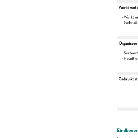
Werkt met oo
- Werkt 
- Gebruik
Organiseert 
- Sorteert
- Houdt d
Gebruikt s
Eindbeoord