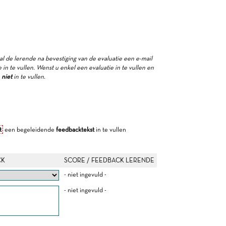
zal de lerende na bevestiging van de evaluatie een e-mail
in te vullen. Wenst u enkel een evaluatie in te vullen en
e
niet
in te vullen.
t
een begeleidende
feedbacktekst
in te vullen
CK
SCORE / FEEDBACK LERENDE
- niet ingevuld -
- niet ingevuld -