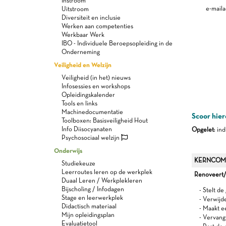
Instroom
e-maila
Uitstroom
Diversiteit en inclusie
Werken aan competenties
Werkbaar Werk
IBO - Individuele Beroepsopleiding in de
Onderneming
Veiligheid en Welzijn
Veiligheid (in het) nieuws
Infosessies en workshops
Opleidingskalender
Tools en links
Machinedocumentatie
Scoor hier
Toolboxen: Basisveiligheid Hout
Info Diisocyanaten
Opgelet
: in
Psychosociaal welzijn
Onderwijs
KERNCOM
Studiekeuze
Leerroutes leren op de werkplek
Renoveert/
Duaal Leren / Werkplekleren
Bijscholing / Infodagen
- Stelt de
Stage en leerwerkplek
- Verwijd
Didactisch materiaal
- Maakt e
Mijn opleidingsplan
- Vervang
Evaluatietool