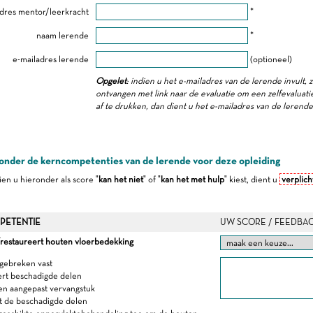
dres mentor/leerkracht
*
naam lerende
*
e-mailadres lerende
(optioneel)
Opgelet
: indien u het e-mailadres van de lerende invult, 
ontvangen met link naar de evaluatie om een zelfevaluatie 
af te drukken, dan dient u het e-mailadres van de lerend
onder de kerncompetenties van de lerende voor deze opleiding
dien u hieronder als score "
kan het niet
" of "
kan het met hulp
" kiest, dient u
verplich
PETENTIE
UW SCORE / FEEDBA
restaureert houten vloerbedekking
 gebreken vast
ert beschadigde delen
en aangepast vervangstuk
t de beschadigde delen