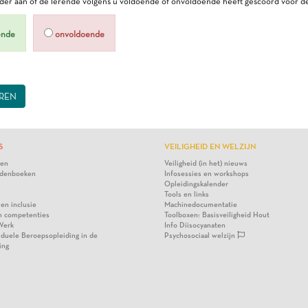
er aan of de lerende volgens u voldoende of onvoldoende heeft gescoord voor de
ende
onvoldoende
REN
S
VEILIGHEID EN WELZIJN
ten
Veiligheid (in het) nieuws
denboeken
Infosessies en workshops
Opleidingskalender
Tools en links
 en inclusie
Machinedocumentatie
n competenties
Toolboxen: Basisveiligheid Hout
Werk
Info Diisocyanaten
viduele Beroepsopleiding in de
Psychosociaal welzijn
ing