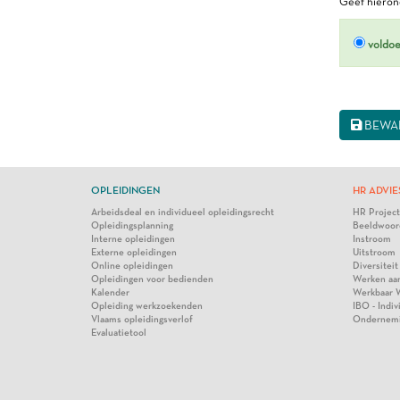
Geef hierond
voldo
BEWA
OPLEIDINGEN
HR ADVIE
Arbeidsdeal en individueel opleidingsrecht
HR Projec
Opleidingsplanning
Beeldwoor
Interne opleidingen
Instroom
Externe opleidingen
Uitstroom
Online opleidingen
Diversiteit
Opleidingen voor bedienden
Werken aa
Kalender
Werkbaar 
Opleiding werkzoekenden
IBO - Indi
Vlaams opleidingsverlof
Ondernem
Evaluatietool