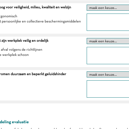
g voor veiligheid, milieu, kwaliteit en welzijn
ergonomisch
t persoonlijke en collectieve beschermingsmiddelen
zijn werkplek veilig en ordelijk
 afval volgens de richtlijnen
e werkplek schoon
tromen duurzaam en beperkt geluidshinder
eling evaluatie