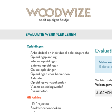
EVALUATIE WERKPLEKLEREN
Opleidingen
Evaluat
Arbeidsdeal en individueel opleidingsrecht
Opleidingsplanning
Interne opleidingen
Status ev
Externe opleidingen
Gelieve d
Online opleidingen
Opleidingen voor bedienden
Kalender
Vul hieronde
Opleiding werkzoekenden
Velden gemar
Vlaams opleidingsverlof
Evaluatietool
ALGEMEN
HR Advies
HR Projecten
n
Beeldwoordenboeken