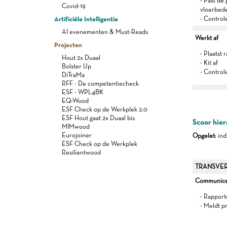
- Past de
Covid-19
vloerbede
Artificiële Intelligentie
- Control
AI evenementen & Must-Reads
Werkt af
Projecten
- Plaatst
Hout 2x Duaal
- Kit af
Bolster Up
- Control
DiTraMa
RFF - De competentiecheck
ESF - WPL4BK
EQ-Wood
ESF Check op de Werkplek 2.0
ESF Hout gaat 2x Duaal bis
Scoor hier
MIMwood
Eurojoiner
Opgelet
: in
ESF Check op de Werkplek
Resilientwood
TRANSVER
Communiceer
- Rapport
- Meldt p