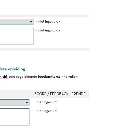
- niet ingevuld -
- niet ingevuld -
deze opleiding
licht
een begeleidende
feedbacktekst
in te vullen.
SCORE / FEEDBACK LERENDE
- niet ingevuld -
- niet ingevuld -