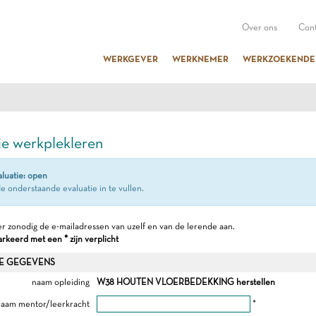
Over ons
Cont
WERKGEVER
WERKNEMER
WERKZOEKENDE
ie werkplekleren
aluatie: open
e onderstaande evaluatie in te vullen.
r zonodig de e-mailadressen van uzelf en van de lerende aan.
keerd met een * zijn verplicht
E GEGEVENS
naam opleiding
W38 HOUTEN VLOERBEDEKKING herstellen
aam mentor/leerkracht
*