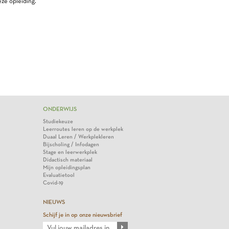
ze opleiding.
ONDERWIJS
Studiekeuze
Leerroutes leren op de werkplek
Duaal Leren / Werkplekleren
Bijscholing / Infodagen
Stage en leerwerkplek
Didactisch materiaal
Mijn opleidingsplan
Evaluatietool
Covid-19
NIEUWS
Schijf je in op onze nieuwsbrief