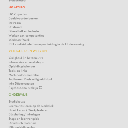
Evaluatietool
HR ADVIES
HR Projecten
Beeldwoordenboeken
Instroom
Uitstroom
Diversiteit en inclusie
Werken aan competenties
Werkbaar Werk
IBO - Individuele Beroepsopleiding in de Onderneming
VEILIGHEID EN WELZIJN
Veiligheid (in het) nieuws
Infosessies en workshops
Opleidingskalender
Tools en links
Machinedocumentatie
Toolboxen: Basisveiligheid Hout
Info Diisocyanaten
Psychosociaal welzijn
ONDERWIJS
Studiekeuze
Leerroutes leren op de werkplek
Duaal Leren / Werkplekleren
Bijscholing / Infodagen
Stage en leerwerkplek
Didactisch materiaal
Mijn opleidingsplan