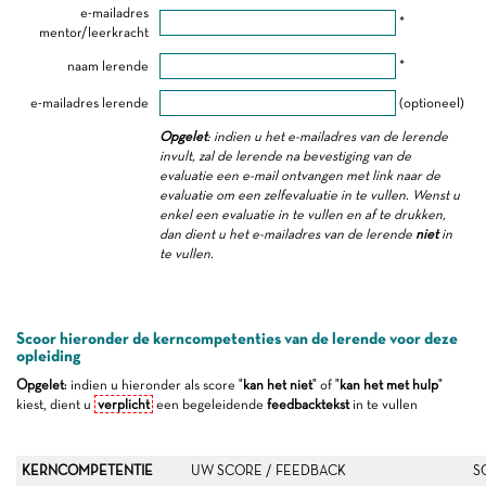
e-mailadres
*
mentor/leerkracht
naam lerende
*
e-mailadres lerende
(optioneel)
Opgelet
: indien u het e-mailadres van de lerende
invult, zal de lerende na bevestiging van de
evaluatie een e-mail ontvangen met link naar de
evaluatie om een zelfevaluatie in te vullen. Wenst u
enkel een evaluatie in te vullen en af te drukken,
dan dient u het e-mailadres van de lerende
niet
in
te vullen.
Scoor hieronder de kerncompetenties van de lerende voor deze
opleiding
Opgelet
: indien u hieronder als score "
kan het niet
" of "
kan het met hulp
"
kiest, dient u
verplicht
een begeleidende
feedbacktekst
in te vullen
KERNCOMPETENTIE
UW SCORE / FEEDBACK
S