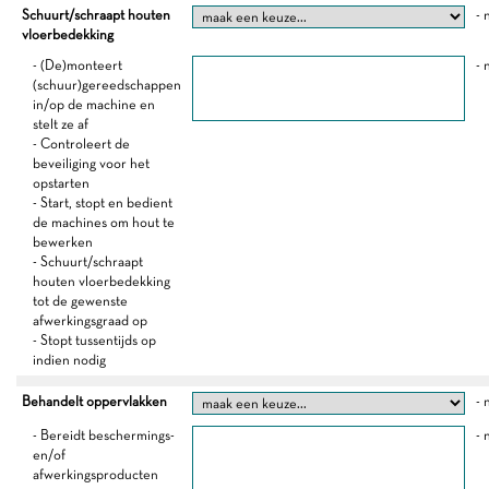
Schuurt/schraapt houten
- 
vloerbedekking
- (De)monteert
- 
(schuur)gereedschappen
in/op de machine en
stelt ze af
- Controleert de
beveiliging voor het
opstarten
- Start, stopt en bedient
de machines om hout te
bewerken
- Schuurt/schraapt
houten vloerbedekking
tot de gewenste
afwerkingsgraad op
- Stopt tussentijds op
indien nodig
Behandelt oppervlakken
- 
- Bereidt beschermings-
- 
en/of
afwerkingsproducten