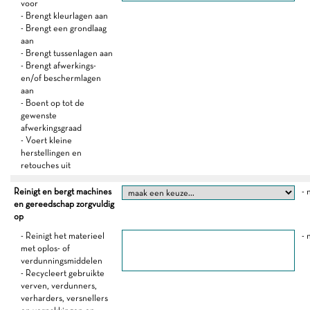
voor
- Brengt kleurlagen aan
- Brengt een grondlaag
aan
- Brengt tussenlagen aan
- Brengt afwerkings-
en/of beschermlagen
aan
- Boent op tot de
gewenste
afwerkingsgraad
- Voert kleine
herstellingen en
retouches uit
Reinigt en bergt machines
- 
en gereedschap zorgvuldig
op
- Reinigt het materieel
- 
met oplos- of
verdunningsmiddelen
- Recycleert gebruikte
verven, verdunners,
verharders, versnellers