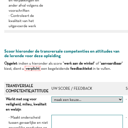
en verpakkingen en
ander afval volgens de
voorschriften
- Controleert de
kwaliteit van het
uitgevoerde werk
Scoor hieronder de transversale competenties en attitudes van
de lerende voor deze opleiding
Opgelet
: indien u hieronder als score "
werk aan de winkel
" of "
aanvaardbaar
"
kiest, dient u
verplicht
een begeleidende
feedbacktekst
in te vullen.
TRANSVERSALE
UW SCORE / FEEDBACK
S
COMPETENTIE/ATTITUDE
Werkt met oog voor
-
veiligheid, milieu, kwaliteit
en welzijn
- Maakt onderscheid
-
tussen gevaarlijke en niet
gevaarlijke producten en