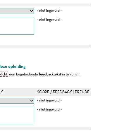
- niet ingevuld -
- niet ingevuld -
deze opleiding
licht
een begeleidende
feedbacktekst
in te vullen.
CK
SCORE / FEEDBACK LERENDE
- niet ingevuld -
- niet ingevuld -