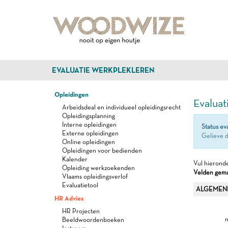
EVALUATIE WERKPLEKLEREN
Opleidingen
Evaluat
Arbeidsdeal en individueel opleidingsrecht
Opleidingsplanning
Interne opleidingen
Status ev
Externe opleidingen
Gelieve d
Online opleidingen
Opleidingen voor bedienden
Kalender
Vul hieronde
Opleiding werkzoekenden
Velden gemar
Vlaams opleidingsverlof
Evaluatietool
ALGEMEN
HR Advies
HR Projecten
n
Beeldwoordenboeken