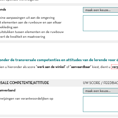
fonds
leine aanpassingen uit aan de omgeving
gt elementen aan de ruwbouw en aan elkaar
bekleding aan
luitstukken tussen elementen en de ruwbouw
eert de kwaliteit en maatvoering
onder de transversale competenties en attitudes van de lerende voor 
dien u hieronder als score "
werk aan de winkel
" of "
aanvaardbaar
" kiest, dient u
verp
SALE COMPETENTIE/ATTITUDE
UW SCORE / FEEDBA
eamverband
anwijzingen van verantwoordelijken op