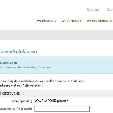
Over ons
Cont
WERKGEVER
WERKNEMER
WERKZOEKENDE
ie werkplekleren
aluatie: open
e onderstaande evaluatie in te vullen.
r zonodig de e-mailadressen van uzelf en van de lerende aan.
keerd met een * zijn verplicht
E GEGEVENS
naam opleiding
W33 PLAFOND plaatsen
aam mentor/leerkracht
*