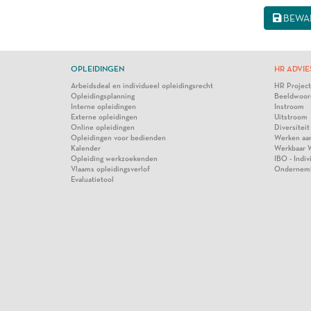
BEWA
OPLEIDINGEN
HR ADVIE
Arbeidsdeal en individueel opleidingsrecht
HR Projec
Opleidingsplanning
Beeldwoor
Interne opleidingen
Instroom
Externe opleidingen
Uitstroom
Online opleidingen
Diversiteit
Opleidingen voor bedienden
Werken aa
Kalender
Werkbaar 
Opleiding werkzoekenden
IBO - Indi
Vlaams opleidingsverlof
Ondernem
Evaluatietool