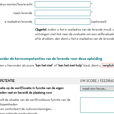
dres mentor/leerkracht
*
naam lerende
*
e-mailadres lerende
(optioneel)
Opgelet
: indien u het e-mailadres van de lerende invult, 
ontvangen met link naar de evaluatie om een zelfevaluatie 
af te drukken, dan dient u het e-mailadres van de lerend
onder de kerncompetenties van de lerende voor deze opleiding
dien u hieronder als score "
kan het niet
" of "
kan het met hulp
" kiest, dient u
verplich
PETENTIE
UW SCORE / FEEDBA
uatie op de werf/locatie in functie van de eigen
en vast en bereidt de plaatsing voor
elt de situatie van de werf/ruwbouw functie van de
rkzaamheden
t en controleert de nutsvoorzieningen, …
 een optimale werkvolgorde