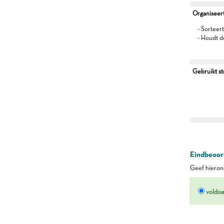
Organiseert 
- Sorteert
- Houdt d
Gebruikt s
Eindbeoord
Geef hierond
voldo