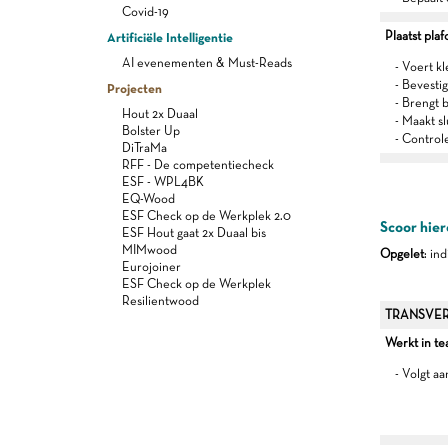
Covid-19
Plaatst pla
Artificiële Intelligentie
AI evenementen & Must-Reads
- Voert k
- Bevesti
Projecten
- Brengt 
Hout 2x Duaal
- Maakt s
Bolster Up
- Control
DiTraMa
RFF - De competentiecheck
ESF - WPL4BK
EQ-Wood
ESF Check op de Werkplek 2.0
Scoor hier
ESF Hout gaat 2x Duaal bis
MIMwood
Opgelet
: in
Eurojoiner
ESF Check op de Werkplek
Resilientwood
TRANSVER
Werkt in t
- Volgt a