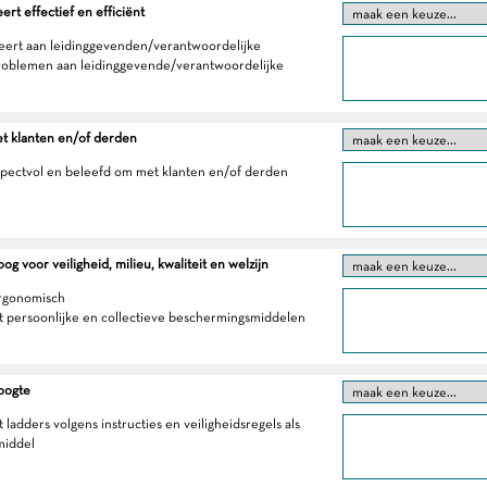
t effectief en efficiënt
eert aan leidinggevenden/verantwoordelijke
roblemen aan leidinggevende/verantwoordelijke
t klanten en/of derden
spectvol en beleefd om met klanten en/of derden
g voor veiligheid, milieu, kwaliteit en welzijn
ergonomisch
t persoonlijke en collectieve beschermingsmiddelen
oogte
 ladders volgens instructies en veiligheidsregels als
middel