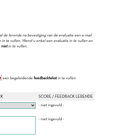
zal de lerende na bevestiging van de evaluatie een e-mail
in te vullen. Wenst u enkel een evaluatie in te vullen en
e
niet
in te vullen.
t
een begeleidende
feedbacktekst
in te vullen
CK
SCORE / FEEDBACK LERENDE
- niet ingevuld -
- niet ingevuld -