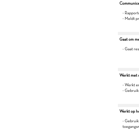
Communiceer
- Rapport
- Meldt p
Gaat om me
- Gaat re
Werkt met oo
- Werkt 
- Gebruik
Werkt op h
- Gebruikt
toegangs