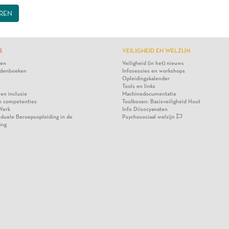
REN
S
VEILIGHEID EN WELZIJN
ten
Veiligheid (in het) nieuws
denboeken
Infosessies en workshops
Opleidingskalender
Tools en links
 en inclusie
Machinedocumentatie
n competenties
Toolboxen: Basisveiligheid Hout
Werk
Info Diisocyanaten
viduele Beroepsopleiding in de
Psychosociaal welzijn
ing