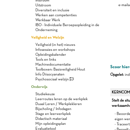
Instroom
e-maila
Uitstroom
Diversiteit en inclusie
Werken aan competenties
Werkbaar Werk
IBO - Individuele Beroepsopleiding in de
Onderneming
Veiligheid en Welzijn
Veiligheid (in het) nieuws
Infosessies en workshops
Opleidingskalender
Tools en links
Machinedocumentatie
Scoor hier
Toolboxen: Basisveiligheid Hout
Info Diisocyanaten
Opgelet
: in
Psychosociaal welzijn
Onderwijs
KERNCOM
Studiekeuze
Leerroutes leren op de werkplek
Stelt de sit
Duaal Leren / Werkplekleren
werkzaamhed
Bijscholing / Infodagen
Stage en leerwerkplek
- Beoorde
Didactisch materiaal
eigen we
Mijn opleidingsplan
- Traceer
Evaluatietool
- Bepaalt