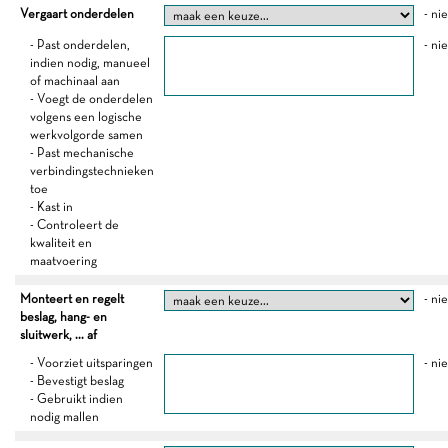
Vergaart onderdelen
- ni
- Past onderdelen,
- ni
indien nodig, manueel
of machinaal aan
- Voegt de onderdelen
volgens een logische
werkvolgorde samen
- Past mechanische
verbindingstechnieken
toe
- Kast in
- Controleert de
kwaliteit en
maatvoering
Monteert en regelt
- ni
beslag, hang- en
sluitwerk, ... af
- Voorziet uitsparingen
- ni
- Bevestigt beslag
- Gebruikt indien
nodig mallen