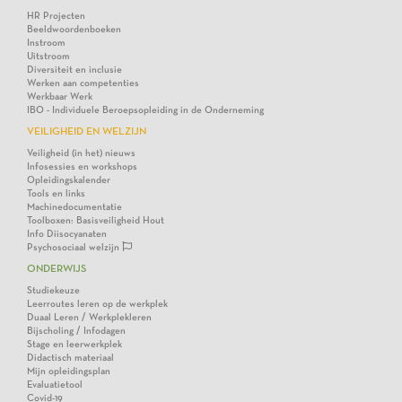
HR Projecten
Beeldwoordenboeken
Instroom
Uitstroom
Diversiteit en inclusie
Werken aan competenties
Werkbaar Werk
IBO - Individuele Beroepsopleiding in de Onderneming
VEILIGHEID EN WELZIJN
Veiligheid (in het) nieuws
Infosessies en workshops
Opleidingskalender
Tools en links
Machinedocumentatie
Toolboxen: Basisveiligheid Hout
Info Diisocyanaten
Psychosociaal welzijn
ONDERWIJS
Studiekeuze
Leerroutes leren op de werkplek
Duaal Leren / Werkplekleren
Bijscholing / Infodagen
Stage en leerwerkplek
Didactisch materiaal
Mijn opleidingsplan
Evaluatietool
Covid-19