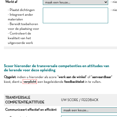
Werkt af
- ni
- Plaatst dichtingen
- ni
- Integreert ander
materialen
- Bereidt toebehoren
voor de plaatsing voor
- Controleert de
kwaliteit van het
uitgevoerde werk
Scoor hieronder de transversale competenties en attitudes van
de lerende voor deze opleiding
Opgelet
: indien u hieronder als score "
werk aan de winkel
" of "
aanvaardbaar
"
kiest, dient u
verplicht
een begeleidende
feedbacktekst
in te vullen.
TRANSVERSALE
UW SCORE / FEEDBACK
COMPETENTIE/ATTITUDE
Communiceert effectief en efficiënt