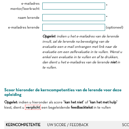
e-mailadres
*
mentor/leerkracht
naam lerende
*
e-mailadres lerende
(optioneel)
Opgelet
: indien u het e-mailadres van de lerende
invult, zal de lerende na bevestiging van de
evaluatie een e-mail ontvangen met link naar de
evaluatie om een zelfevaluatie in te vullen. Wenst u
enkel een evaluatie in te vullen en af te drukken,
dan dient u het e-mailadres van de lerende
niet
in
te vullen.
Scoor hieronder de kerncompetenties van de lerende voor deze
opleiding
Opgelet
: indien u hieronder als score "
kan het niet
" of "
kan het met hulp
"
kiest, dient u
verplicht
een begeleidende
feedbacktekst
in te vullen
KERNCOMPETENTIE
UW SCORE / FEEDBACK
SCO