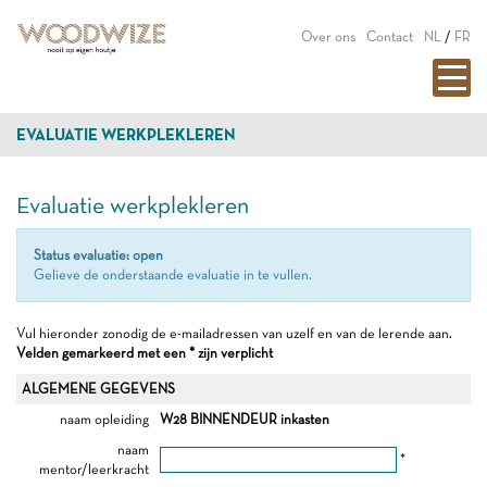
Over ons
Contact
NL
/
FR
EVALUATIE WERKPLEKLEREN
Evaluatie werkplekleren
Status evaluatie: open
Gelieve de onderstaande evaluatie in te vullen.
Vul hieronder zonodig de e-mailadressen van uzelf en van de lerende aan.
Velden gemarkeerd met een * zijn verplicht
ALGEMENE GEGEVENS
naam opleiding
W28 BINNENDEUR inkasten
naam
*
mentor/leerkracht