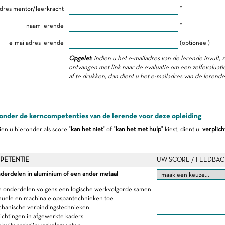
dres mentor/leerkracht
*
naam lerende
*
e-mailadres lerende
(optioneel)
Opgelet
: indien u het e-mailadres van de lerende invult, 
ontvangen met link naar de evaluatie om een zelfevaluatie 
af te drukken, dan dient u het e-mailadres van de lerend
onder de kerncompetenties van de lerende voor deze opleiding
dien u hieronder als score "
kan het niet
" of "
kan het met hulp
" kiest, dient u
verplich
PETENTIE
UW SCORE / FEEDBAC
derdelen in aluminium of een ander metaal
e onderdelen volgens een logische werkvolgorde samen
nuele en machinale opspantechnieken toe
chanische verbindingstechnieken
dichtingen in afgewerkte kaders