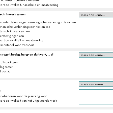
t buitenschrijnwerkelementen
eert de kwaliteit, haaksheid en maatvoering
nschrijnwerk samen
e onderdelen volgens een logische werkvolgorde samen
chanische verbindingstechnieken toe
uitenschrijnwerk samen
verstevigingen aan
eert de kwaliteit en maatvoering
emontabel voor transport
regelt beslag, hang- en sluitwerk, ... af
 uitsparingen
slag samen
t beslag
f
 toebehoren voor de plaatsing voor
eert de kwaliteit van het uitgevoerde werk