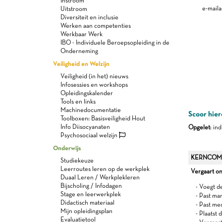
Instroom
e-maila
Uitstroom
Diversiteit en inclusie
Werken aan competenties
Werkbaar Werk
IBO - Individuele Beroepsopleiding in de
Onderneming
Veiligheid en Welzijn
Veiligheid (in het) nieuws
Infosessies en workshops
Opleidingskalender
Tools en links
Machinedocumentatie
Scoor hier
Toolboxen: Basisveiligheid Hout
Info Diisocyanaten
Opgelet
: in
Psychosociaal welzijn
Onderwijs
KERNCOM
Studiekeuze
Leerroutes leren op de werkplek
Vergaart on
Duaal Leren / Werkplekleren
Bijscholing / Infodagen
- Voegt d
Stage en leerwerkplek
- Past ma
Didactisch materiaal
- Past me
Mijn opleidingsplan
- Plaatst 
Evaluatietool