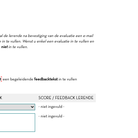
zal de lerende na bevestiging van de evaluatie een e-mail
in te vullen. Wenst u enkel een evaluatie in te vullen en
e
niet
in te vullen.
t
een begeleidende
feedbacktekst
in te vullen
K
SCORE / FEEDBACK LERENDE
- niet ingevuld -
- niet ingevuld -