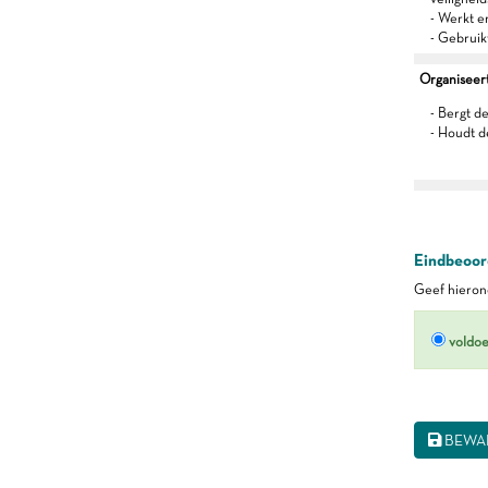
- Werkt 
- Gebruik
Organiseert 
- Bergt d
- Houdt d
Eindbeoord
Geef hierond
voldo
BEWA