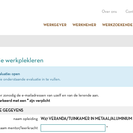
Over ons
Cont
WERKGEVER
WERKNEMER
WERKZOEKENDE
ie werkplekleren
aluatie: open
e onderstaande evaluatie in te vullen.
r zonodig de e-mailadressen van uzelf en van de lerende aan.
keerd met een * zijn verplicht
E GEGEVENS
naam opleiding
W27 VERANDA/TUINKAMER IN METAAL/ALUMINIUM ver
aam mentor/leerkracht
*