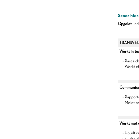
Scoor hier
Opgelet
: in
TRANSVER
Werkt in t
- Past zic
- Werkt e
Communiceer
- Rapport
- Meldt p
Werkt met oo
- Houdt r
veilighei