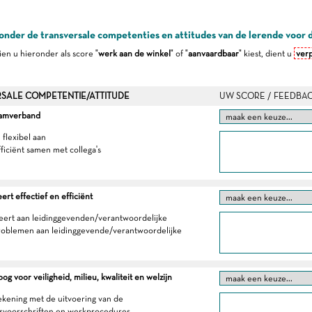
onder de transversale competenties en attitudes van de lerende voor 
dien u hieronder als score "
werk aan de winkel
" of "
aanvaardbaar
" kiest, dient u
verp
SALE COMPETENTIE/ATTITUDE
UW SCORE / FEEDBA
eamverband
h flexibel aan
fficiënt samen met collega's
t effectief en efficiënt
eert aan leidinggevenden/verantwoordelijke
roblemen aan leidinggevende/verantwoordelijke
g voor veiligheid, milieu, kwaliteit en welzijn
ekening met de uitvoering van de
dsvoorschriften en werkprocedures