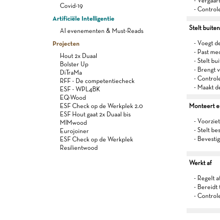
- Vergaar
Covid-19
- Control
Artificiële Intelligentie
Stelt buite
AI evenementen & Must-Reads
Projecten
- Voegt d
- Past me
Hout 2x Duaal
- Stelt b
Bolster Up
- Brengt 
DiTraMa
- Control
RFF - De competentiecheck
- Maakt d
ESF - WPL4BK
EQ-Wood
ESF Check op de Werkplek 2.0
Monteert en 
ESF Hout gaat 2x Duaal bis
- Voorziet
MIMwood
- Stelt be
Eurojoiner
- Bevestig
ESF Check op de Werkplek
Resilientwood
Werkt af
- Regelt a
- Bereidt
- Control