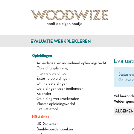
EVALUATIE WERKPLEKLEREN
Opleidingen
Evaluat
Arbeidsdeal en individueel opleidingsrecht
Opleidingsplanning
Interne opleidingen
Status ev
Externe opleidingen
Gelieve d
Online opleidingen
Opleidingen voor bedienden
Kalender
Vul hieronde
Opleiding werkzoekenden
Velden gemar
Vlaams opleidingsverlof
Evaluatietool
ALGEMEN
HR Advies
HR Projecten
n
Beeldwoordenboeken