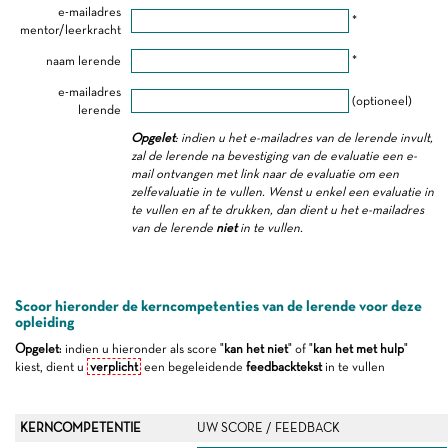
e-mailadres
*
mentor/leerkracht
naam lerende
*
e-mailadres
(optioneel)
lerende
Opgelet
: indien u het e-mailadres van de lerende invult,
zal de lerende na bevestiging van de evaluatie een e-
mail ontvangen met link naar de evaluatie om een
zelfevaluatie in te vullen. Wenst u enkel een evaluatie in
te vullen en af te drukken, dan dient u het e-mailadres
van de lerende
niet
in te vullen.
Scoor hieronder de kerncompetenties van de lerende voor deze
opleiding
Opgelet
: indien u hieronder als score "
kan het niet
" of "
kan het met hulp
"
kiest, dient u
verplicht
een begeleidende
feedbacktekst
in te vullen
KERNCOMPETENTIE
UW SCORE / FEEDBACK