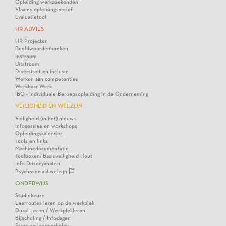
Opleiding werkzoekenden
Vlaams opleidingsverlof
Evaluatietool
HR ADVIES
HR Projecten
Beeldwoordenboeken
Instroom
Uitstroom
Diversiteit en inclusie
Werken aan competenties
Werkbaar Werk
IBO - Individuele Beroepsopleiding in de Onderneming
VEILIGHEID EN WELZIJN
Veiligheid (in het) nieuws
Infosessies en workshops
Opleidingskalender
Tools en links
Machinedocumentatie
Toolboxen: Basisveiligheid Hout
Info Diisocyanaten
Psychosociaal welzijn
ONDERWIJS
Studiekeuze
Leerroutes leren op de werkplek
Duaal Leren / Werkplekleren
Bijscholing / Infodagen
Stage en leerwerkplek