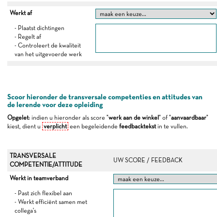
Werkt af
- Plaatst dichtingen
- Regelt af
- Controleert de kwaliteit
van het uitgevoerde werk
Scoor hieronder de transversale competenties en attitudes van
de lerende voor deze opleiding
Opgelet
: indien u hieronder als score "
werk aan de winkel
" of "
aanvaardbaar
"
kiest, dient u
verplicht
een begeleidende
feedbacktekst
in te vullen.
TRANSVERSALE
UW SCORE / FEEDBACK
COMPETENTIE/ATTITUDE
Werkt in teamverband
- Past zich flexibel aan
- Werkt efficiënt samen met
collega's