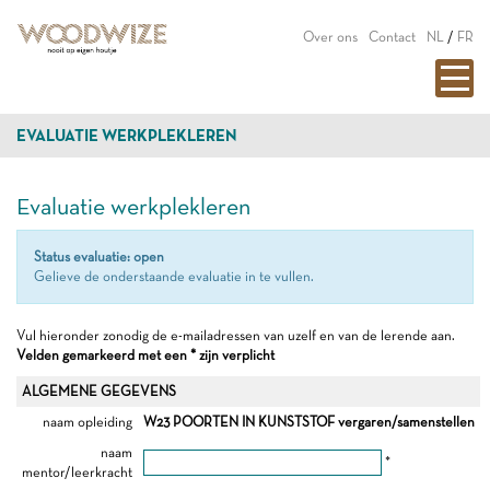
Over ons
Contact
NL
/
FR
EVALUATIE WERKPLEKLEREN
Evaluatie werkplekleren
Status evaluatie: open
Gelieve de onderstaande evaluatie in te vullen.
Vul hieronder zonodig de e-mailadressen van uzelf en van de lerende aan.
Velden gemarkeerd met een * zijn verplicht
ALGEMENE GEGEVENS
naam opleiding
W23 POORTEN IN KUNSTSTOF vergaren/samenstellen
naam
*
mentor/leerkracht