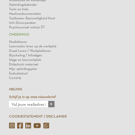
Infosessies en workshops
Opleidingskalender
Tools en links
Machinedocumentatie
Toolboxen: Basisveiligheid Hout
Info Diisocyanaten
Psychosociaal welzijn
ONDERWIJS
Studiekeuze
Leerroutes leren op de werkplek
Duaal Leren / Werkplekleren
Bijscholing / Infodagen
Stage en leerwerkplek
Didactisch materiaal
Mijn opleidingsplan
Evaluatietool
Covid-19
NIEUWS
Schijf je in op onze nieuwsbrief
COOKIESTATEMENT / DISCLAIMER