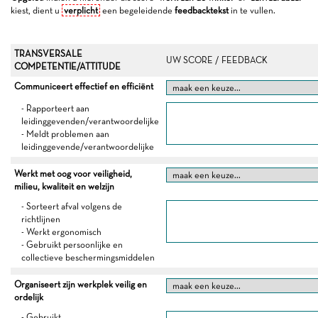
kiest, dient u
verplicht
een begeleidende
feedbacktekst
in te vullen.
TRANSVERSALE
UW SCORE / FEEDBACK
COMPETENTIE/ATTITUDE
Communiceert effectief en efficiënt
- Rapporteert aan
leidinggevenden/verantwoordelijke
- Meldt problemen aan
leidinggevende/verantwoordelijke
Werkt met oog voor veiligheid,
milieu, kwaliteit en welzijn
- Sorteert afval volgens de
richtlijnen
- Werkt ergonomisch
- Gebruikt persoonlijke en
collectieve beschermingsmiddelen
Organiseert zijn werkplek veilig en
ordelijk
- Gebruikt