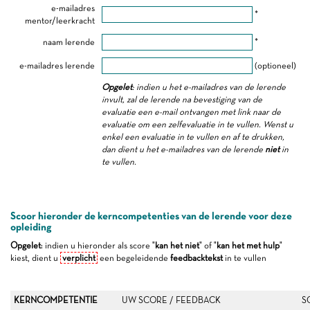
e-mailadres
*
mentor/leerkracht
naam lerende
*
e-mailadres lerende
(optioneel)
Opgelet
: indien u het e-mailadres van de lerende
invult, zal de lerende na bevestiging van de
evaluatie een e-mail ontvangen met link naar de
evaluatie om een zelfevaluatie in te vullen. Wenst u
enkel een evaluatie in te vullen en af te drukken,
dan dient u het e-mailadres van de lerende
niet
in
te vullen.
Scoor hieronder de kerncompetenties van de lerende voor deze
opleiding
Opgelet
: indien u hieronder als score "
kan het niet
" of "
kan het met hulp
"
kiest, dient u
verplicht
een begeleidende
feedbacktekst
in te vullen
KERNCOMPETENTIE
UW SCORE / FEEDBACK
S