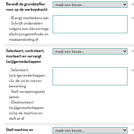
Bereidt de grondstoffen
- 
voor op de werkopdracht
- Brengt merktekens aan
- 
- Schrijft onderdelen
volgens een éénvormige
afschrijvingsmethode en
maataanduiding af
Selecteert, controleert,
- 
monteert en vervangt
(snij)gereedschappen
- Selecteert
- 
(snij-)gereedschappen
i.f.v. de uit te voeren
bewerking
- Stelt verspaningssets
samen
- (De)monteert
(snij)gereedschappen
in/op de machine en
stelt ze af
Stelt machine en
- 