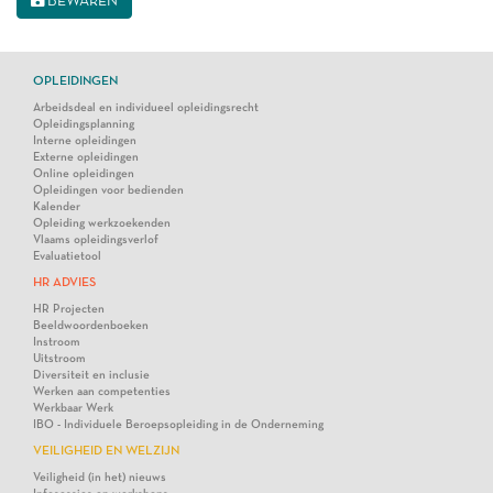
BEWAREN
OPLEIDINGEN
Arbeidsdeal en individueel opleidingsrecht
Opleidingsplanning
Interne opleidingen
Externe opleidingen
Online opleidingen
Opleidingen voor bedienden
Kalender
Opleiding werkzoekenden
Vlaams opleidingsverlof
Evaluatietool
HR ADVIES
HR Projecten
Beeldwoordenboeken
Instroom
Uitstroom
Diversiteit en inclusie
Werken aan competenties
Werkbaar Werk
IBO - Individuele Beroepsopleiding in de Onderneming
VEILIGHEID EN WELZIJN
Veiligheid (in het) nieuws