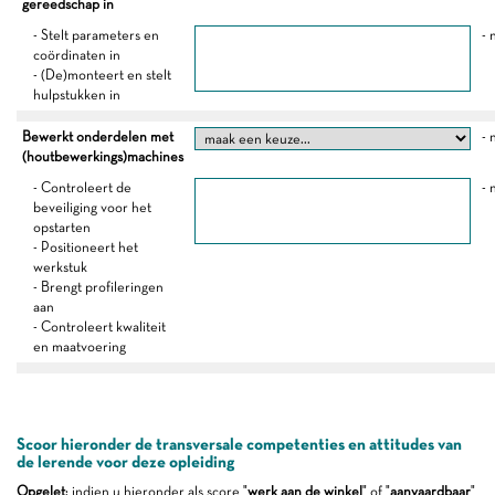
gereedschap in
- Stelt parameters en
- 
coördinaten in
- (De)monteert en stelt
hulpstukken in
Bewerkt onderdelen met
- 
(houtbewerkings)machines
- Controleert de
- 
beveiliging voor het
opstarten
- Positioneert het
werkstuk
- Brengt profileringen
aan
- Controleert kwaliteit
en maatvoering
Scoor hieronder de transversale competenties en attitudes van
de lerende voor deze opleiding
Opgelet
: indien u hieronder als score "
werk aan de winkel
" of "
aanvaardbaar
"