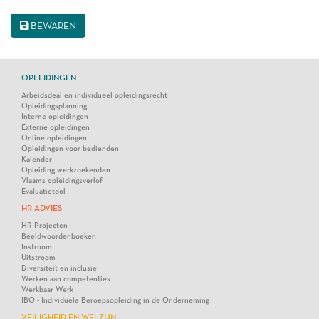
BEWAREN
OPLEIDINGEN
Arbeidsdeal en individueel opleidingsrecht
Opleidingsplanning
Interne opleidingen
Externe opleidingen
Online opleidingen
Opleidingen voor bedienden
Kalender
Opleiding werkzoekenden
Vlaams opleidingsverlof
Evaluatietool
HR ADVIES
HR Projecten
Beeldwoordenboeken
Instroom
Uitstroom
Diversiteit en inclusie
Werken aan competenties
Werkbaar Werk
IBO - Individuele Beroepsopleiding in de Onderneming
VEILIGHEID EN WELZIJN