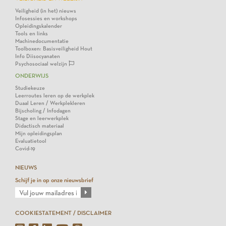
Veiligheid (in het) nieuws
Infosessies en workshops
Opleidingskalender
Tools en links
Machinedocumentatie
Toolboxen: Basisveiligheid Hout
Info Diisocyanaten
Psychosociaal welzijn
ONDERWIJS
Studiekeuze
Leerroutes leren op de werkplek
Duaal Leren / Werkplekleren
Bijscholing / Infodagen
Stage en leerwerkplek
Didactisch materiaal
Mijn opleidingsplan
Evaluatietool
Covid-19
NIEUWS
Schijf je in op onze nieuwsbrief
COOKIESTATEMENT / DISCLAIMER