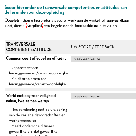
Scoor hieronder de transversale competenties en attitudes van
de lerende voor deze opleiding
Opgelet
: indien u hieronder als score "
werk aan de winkel
" of "
aanvaardbaar
"
kiest, dient u
verplicht
een begeleidende
feedbacktekst
in te vullen.
TRANSVERSALE
UW SCORE / FEEDBACK
COMPETENTIE/ATTITUDE
Communiceert effectief en efficiënt
- Rapporteert aan
leidinggevenden/verantwoordelijke
- Meldt problemen aan
leidinggevende/verantwoordelijke
Werkt met oog voor veiligheid,
milieu, kwaliteit en welzijn
- Houdt rekening met de uitvoering
van de veiligheidsvoorschriften en
werkprocedures
- Maakt onderscheid tussen
gevaarlijke en niet gevaarlijke