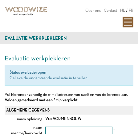
Over ons
Contact
NL
/
FR
EVALUATIE WERKPLEKLEREN
Evaluatie werkplekleren
Status evaluatie: open
Gelieve de onderstaande evaluatie in te vullen.
Vul hieronder zonodig de e-mailadressen van uzelf en van de lerende aan.
Velden gemarkeerd met een * zijn verplicht
ALGEMENE GEGEVENS
naam opleiding
V01 VORMENBOUW
naam
*
mentor/leerkracht