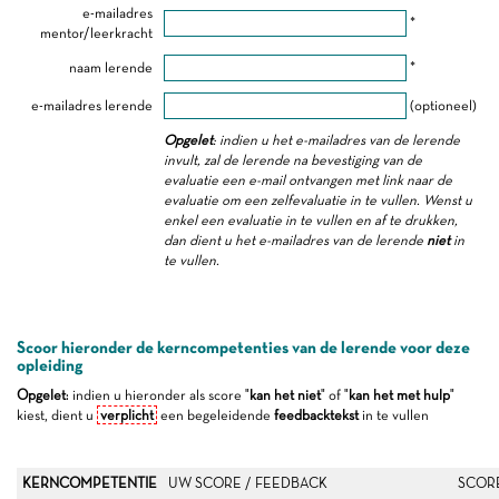
e-mailadres
*
mentor/leerkracht
naam lerende
*
e-mailadres lerende
(optioneel)
Opgelet
: indien u het e-mailadres van de lerende
invult, zal de lerende na bevestiging van de
evaluatie een e-mail ontvangen met link naar de
evaluatie om een zelfevaluatie in te vullen. Wenst u
enkel een evaluatie in te vullen en af te drukken,
dan dient u het e-mailadres van de lerende
niet
in
te vullen.
Scoor hieronder de kerncompetenties van de lerende voor deze
opleiding
Opgelet
: indien u hieronder als score "
kan het niet
" of "
kan het met hulp
"
kiest, dient u
verplicht
een begeleidende
feedbacktekst
in te vullen
KERNCOMPETENTIE
UW SCORE / FEEDBACK
SCOR