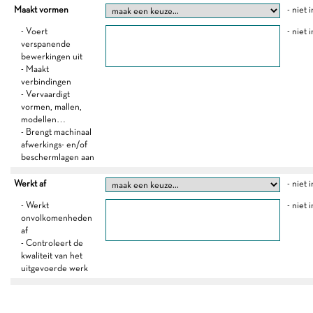
Maakt vormen
- niet 
- Voert
- niet 
verspanende
bewerkingen uit
- Maakt
verbindingen
- Vervaardigt
vormen, mallen,
modellen…
- Brengt machinaal
afwerkings- en/of
beschermlagen aan
Werkt af
- niet 
- Werkt
- niet 
onvolkomenheden
af
- Controleert de
kwaliteit van het
uitgevoerde werk