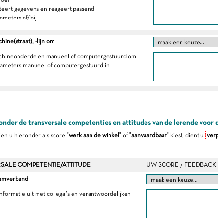
eteert gegevens en reageert passend
rameters af/bij
hine(straat), -lijn om
machineonderdelen manueel of computergestuurd om
arameters manueel of computergestuurd in
onder de transversale competenties en attitudes van de lerende voor 
dien u hieronder als score "
werk aan de winkel
" of "
aanvaardbaar
" kiest, dient u
verp
SALE COMPETENTIE/ATTITUDE
UW SCORE / FEEDBACK
eamverband
 informatie uit met collega’s en verantwoordelijken