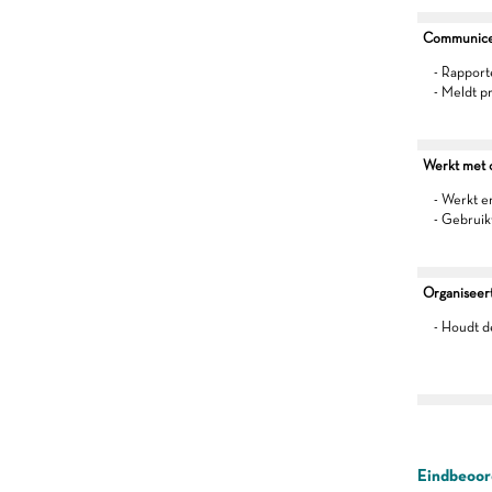
Communiceer
- Rapport
- Meldt p
Werkt met oo
- Werkt 
- Gebruik
Organiseert
- Houdt d
Eindbeoord