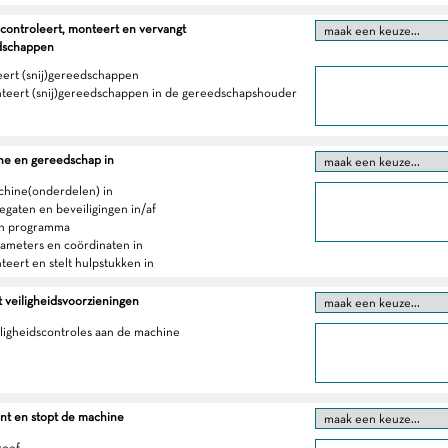
 controleert, monteert en vervangt
edschappen
eert (snij)gereedschappen
teert (snij)gereedschappen in de gereedschapshouder
ne en gereedschap in
achine(onderdelen) in
regaten en beveiligingen in/af
en programma
arameters en coördinaten in
teert en stelt hulpstukken in
 veiligheidsvoorzieningen
iligheidscontroles aan de machine
ent en stopt de machine
roef