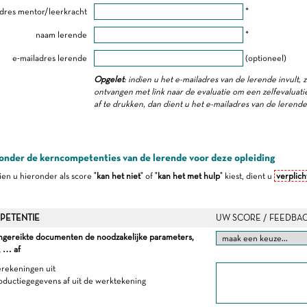
dres mentor/leerkracht
*
naam lerende
*
e-mailadres lerende
(optioneel)
Opgelet
: indien u het e-mailadres van de lerende invult, 
ontvangen met link naar de evaluatie om een zelfevaluatie 
af te drukken, dan dient u het e-mailadres van de lerend
onder de kerncompetenties van de lerende voor deze opleiding
dien u hieronder als score "
kan het niet
" of "
kan het met hulp
" kiest, dient u
verplich
PETENTIE
UW SCORE / FEEDBA
angereikte documenten de noodzakelijke parameters,
, … af
erekeningen uit
roductiegegevens af uit de werktekening