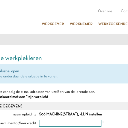
Over ons
Cont
WERKGEVER
WERKNEMER
WERKZOEKENDE
ie werkplekleren
aluatie: open
e onderstaande evaluatie in te vullen.
r zonodig de e-mailadressen van uzelf en van de lerende aan.
keerd met een * zijn verplicht
E GEGEVENS
naam opleiding
S06 MACHINE(STRAAT), -LIJN instellen
aam mentor/leerkracht
*