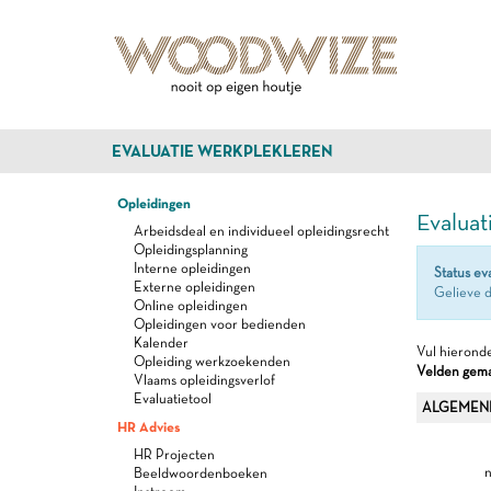
EVALUATIE WERKPLEKLEREN
Opleidingen
Evaluat
Arbeidsdeal en individueel opleidingsrecht
Opleidingsplanning
Interne opleidingen
Status ev
Externe opleidingen
Gelieve d
Online opleidingen
Opleidingen voor bedienden
Kalender
Vul hieronde
Opleiding werkzoekenden
Velden gemar
Vlaams opleidingsverlof
Evaluatietool
ALGEMEN
HR Advies
HR Projecten
n
Beeldwoordenboeken