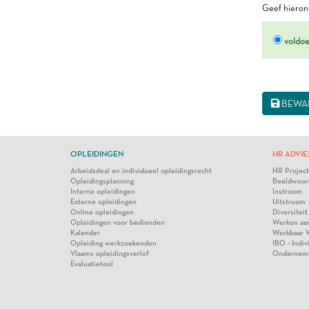
Geef hierond
voldo
BEWA
OPLEIDINGEN
HR ADVIE
Arbeidsdeal en individueel opleidingsrecht
HR Projec
Opleidingsplanning
Beeldwoor
Interne opleidingen
Instroom
Externe opleidingen
Uitstroom
Online opleidingen
Diversiteit
Opleidingen voor bedienden
Werken aa
Kalender
Werkbaar 
Opleiding werkzoekenden
IBO - Indi
Vlaams opleidingsverlof
Ondernem
Evaluatietool