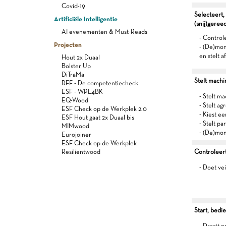
Covid-19
Selecteert,
Artificiële Intelligentie
(snij)gere
AI evenementen & Must-Reads
- Control
Projecten
- (De)mon
en stelt af
Hout 2x Duaal
Bolster Up
DiTraMa
Stelt machi
RFF - De competentiecheck
ESF - WPL4BK
- Stelt m
EQ-Wood
- Stelt ag
ESF Check op de Werkplek 2.0
- Kiest e
ESF Hout gaat 2x Duaal bis
- Stelt p
MIMwood
- (De)mon
Eurojoiner
ESF Check op de Werkplek
Resilientwood
Controleert
- Doet ve
Start, bedi
- Draait p