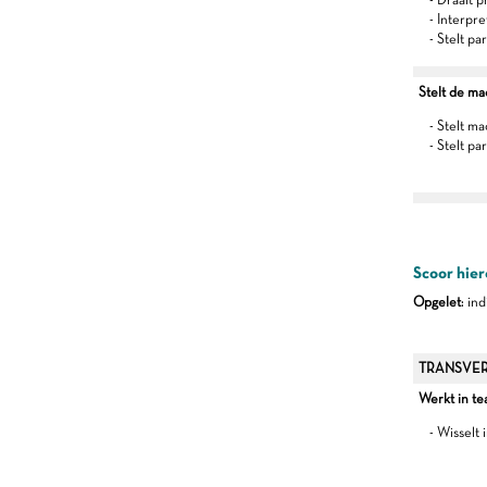
- Interpr
- Stelt pa
Stelt de mac
- Stelt 
- Stelt p
Scoor hier
Opgelet
: in
TRANSVER
Werkt in t
- Wisselt