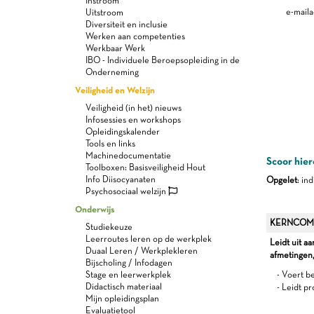
Instroom
e-maila
Uitstroom
Diversiteit en inclusie
Werken aan competenties
Werkbaar Werk
IBO - Individuele Beroepsopleiding in de
Onderneming
Veiligheid en Welzijn
Veiligheid (in het) nieuws
Infosessies en workshops
Opleidingskalender
Tools en links
Machinedocumentatie
Scoor hier
Toolboxen: Basisveiligheid Hout
Info Diisocyanaten
Opgelet
: in
Psychosociaal welzijn
Onderwijs
KERNCOM
Studiekeuze
Leerroutes leren op de werkplek
Leidt uit a
Duaal Leren / Werkplekleren
afmetingen
Bijscholing / Infodagen
Stage en leerwerkplek
- Voert b
Didactisch materiaal
- Leidt p
Mijn opleidingsplan
Evaluatietool