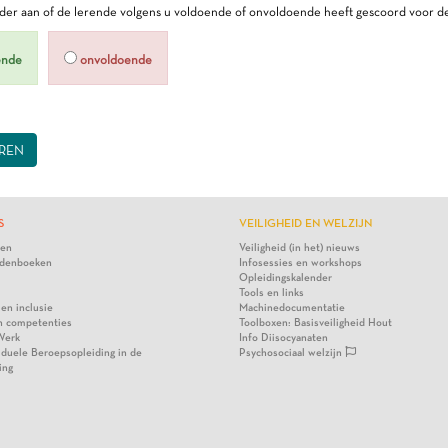
er aan of de lerende volgens u voldoende of onvoldoende heeft gescoord voor de
ende
onvoldoende
REN
S
VEILIGHEID EN WELZIJN
ten
Veiligheid (in het) nieuws
denboeken
Infosessies en workshops
Opleidingskalender
Tools en links
 en inclusie
Machinedocumentatie
n competenties
Toolboxen: Basisveiligheid Hout
Werk
Info Diisocyanaten
viduele Beroepsopleiding in de
Psychosociaal welzijn
ing