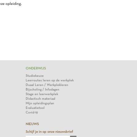
ze opleiding.
ONDERWIJS
Studiekeuze
Leerroutes leren op de werkplek
Duaal Leren / Werkplekleren
Bijscholing / Infodagen
Stage en leerwerkplek
Didactisch materiaal
Mijn opleidingsplan
Evaluatietool
Covid-19
NIEUWS
Schijf je in op onze nieuwsbrief