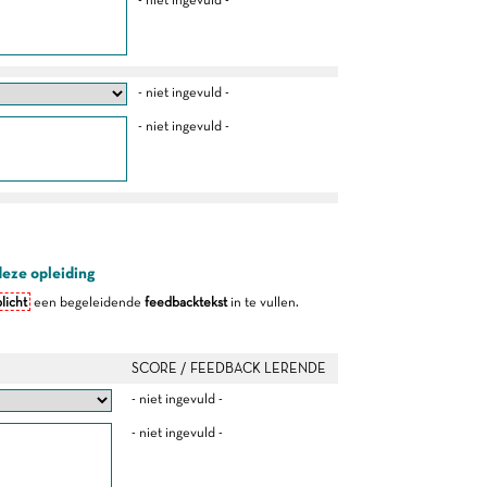
- niet ingevuld -
- niet ingevuld -
deze opleiding
licht
een begeleidende
feedbacktekst
in te vullen.
SCORE / FEEDBACK LERENDE
- niet ingevuld -
- niet ingevuld -