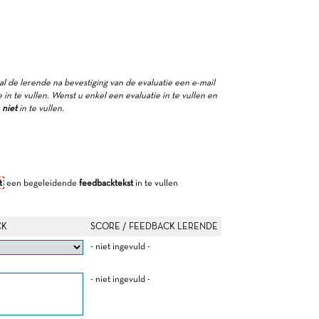
zal de lerende na bevestiging van de evaluatie een e-mail
in te vullen. Wenst u enkel een evaluatie in te vullen en
e
niet
in te vullen.
t
een begeleidende
feedbacktekst
in te vullen
CK
SCORE / FEEDBACK LERENDE
- niet ingevuld -
- niet ingevuld -