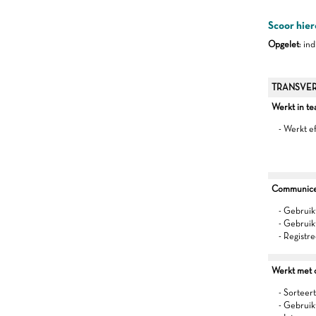
Scoor hier
Opgelet
: in
TRANSVER
Werkt in t
- Werkt e
Communiceer
- Gebruik
- Gebruik
- Registr
Werkt met oo
- Sorteert
- Gebruik