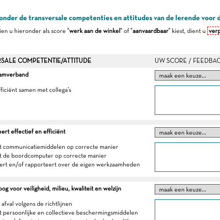
onder de transversale competenties en attitudes van de lerende voor 
dien u hieronder als score "
werk aan de winkel
" of "
aanvaardbaar
" kiest, dient u
verp
SALE COMPETENTIE/ATTITUDE
UW SCORE / FEEDBA
eamverband
fficiënt samen met collega's
t effectief en efficiënt
t communicatiemiddelen op correcte manier
t de boordcomputer op correcte manier
eert en/of rapporteert over de eigen werkzaamheden
g voor veiligheid, milieu, kwaliteit en welzijn
 afval volgens de richtlijnen
t persoonlijke en collectieve beschermingsmiddelen