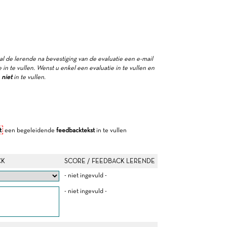
zal de lerende na bevestiging van de evaluatie een e-mail
in te vullen. Wenst u enkel een evaluatie in te vullen en
e
niet
in te vullen.
t
een begeleidende
feedbacktekst
in te vullen
CK
SCORE / FEEDBACK LERENDE
- niet ingevuld -
- niet ingevuld -