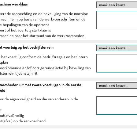
achine werkklaar
eert de aanhechting en de beveiliging van de machine
e machine in op basis van de werkvoorschriften en de
e bepalingen van de opdracht
ert of het voertuig startklaar is
e machine naar het startpunt van de werkzaamheden
t voertuig op het bedrijfsterrein
t het voertuig conform de bedrijfsregels en het intern
splan
oorkomende en/of corrigerende actie bij bevuiling van
sterrein tijdens zijn rit
aamheden uit met zware voertuigen in de eerste
eid
oor de eigen veiligheid en die van anderen in de
t
ut(afval) veilig
ut(afval) op de aanvoerband