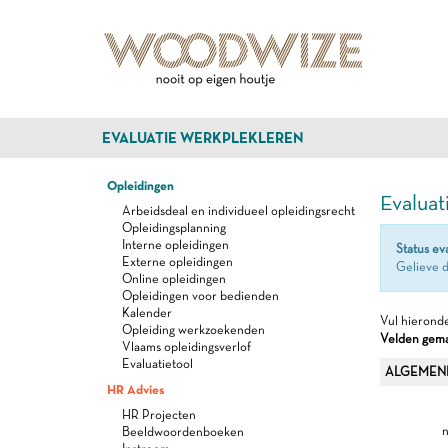
EVALUATIE WERKPLEKLEREN
Opleidingen
Evaluat
Arbeidsdeal en individueel opleidingsrecht
Opleidingsplanning
Interne opleidingen
Status ev
Externe opleidingen
Gelieve d
Online opleidingen
Opleidingen voor bedienden
Kalender
Vul hieronde
Opleiding werkzoekenden
Velden gemar
Vlaams opleidingsverlof
Evaluatietool
ALGEMEN
HR Advies
HR Projecten
n
Beeldwoordenboeken