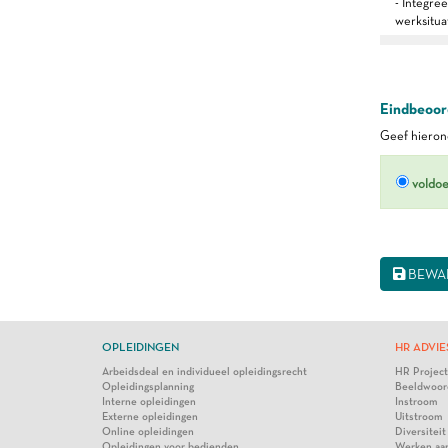
- Integre
werksitua
Eindbeoord
Geef hierond
voldo
BEWA
OPLEIDINGEN
HR ADVIE
Arbeidsdeal en individueel opleidingsrecht
HR Projec
Opleidingsplanning
Beeldwoor
Interne opleidingen
Instroom
Externe opleidingen
Uitstroom
Online opleidingen
Diversiteit
Opleidingen voor bedienden
Werken aa