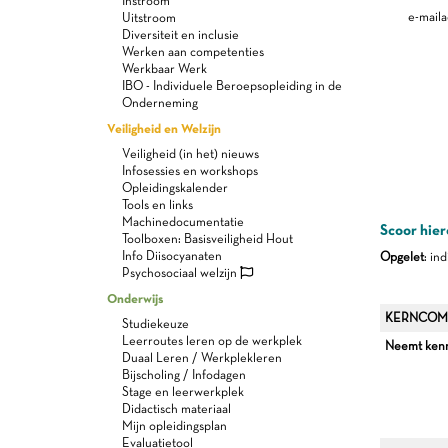
Instroom
e-maila
Uitstroom
Diversiteit en inclusie
Werken aan competenties
Werkbaar Werk
IBO - Individuele Beroepsopleiding in de
Onderneming
Veiligheid en Welzijn
Veiligheid (in het) nieuws
Infosessies en workshops
Opleidingskalender
Tools en links
Machinedocumentatie
Scoor hier
Toolboxen: Basisveiligheid Hout
Info Diisocyanaten
Opgelet
: in
Psychosociaal welzijn
Onderwijs
KERNCOM
Studiekeuze
Leerroutes leren op de werkplek
Neemt kenni
Duaal Leren / Werkplekleren
Bijscholing / Infodagen
Stage en leerwerkplek
Didactisch materiaal
Mijn opleidingsplan
Evaluatietool