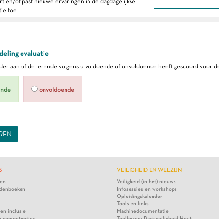
ert en/of past nieuwe ervaringen in de dagdagelijkse
tie toe
eling evaluatie
er aan of de lerende volgens u voldoende of onvoldoende heeft gescoord voor de
ende
onvoldoende
REN
S
VEILIGHEID EN WELZIJN
ten
Veiligheid (in het) nieuws
denboeken
Infosessies en workshops
Opleidingskalender
Tools en links
 en inclusie
Machinedocumentatie
n competenties
Toolboxen: Basisveiligheid Hout