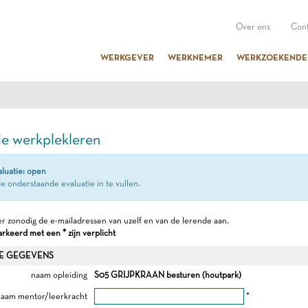
Over ons
Cont
WERKGEVER
WERKNEMER
WERKZOEKENDE
ie werkplekleren
aluatie: open
e onderstaande evaluatie in te vullen.
r zonodig de e-mailadressen van uzelf en van de lerende aan.
keerd met een * zijn verplicht
E GEGEVENS
naam opleiding
S05 GRIJPKRAAN besturen (houtpark)
aam mentor/leerkracht
*