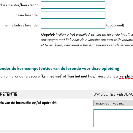
dres mentor/leerkracht
*
naam lerende
*
e-mailadres lerende
(optioneel)
Opgelet
: indien u het e-mailadres van de lerende invult, 
ontvangen met link naar de evaluatie om een zelfevaluatie 
af te drukken, dan dient u het e-mailadres van de lerend
onder de kerncompetenties van de lerende voor deze opleiding
dien u hieronder als score "
kan het niet
" of "
kan het met hulp
" kiest, dient u
verplich
PETENTIE
UW SCORE / FEEDBA
s van de instructie en/of opdracht