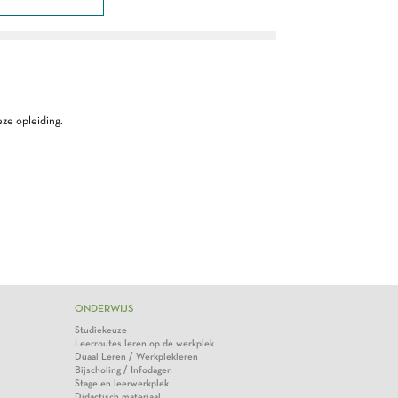
ze opleiding.
ONDERWIJS
Studiekeuze
Leerroutes leren op de werkplek
Duaal Leren / Werkplekleren
Bijscholing / Infodagen
Stage en leerwerkplek
Didactisch materiaal