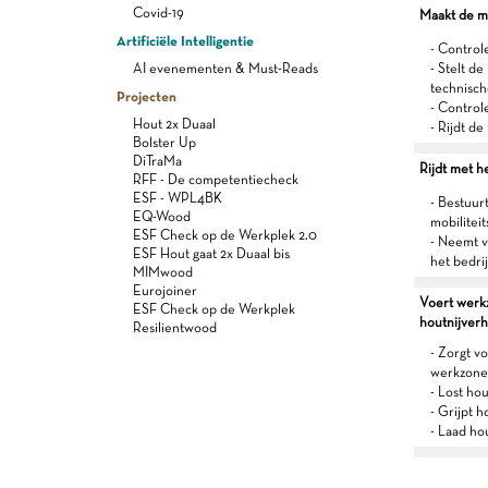
Covid-19
Maakt de m
Artificiële Intelligentie
- Control
AI evenementen & Must-Reads
- Stelt d
technisch
Projecten
- Controle
Hout 2x Duaal
- Rijdt d
Bolster Up
DiTraMa
Rijdt met he
RFF - De competentiecheck
ESF - WPL4BK
- Bestuur
EQ-Wood
mobiliteit
ESF Check op de Werkplek 2.0
- Neemt v
ESF Hout gaat 2x Duaal bis
het bedrijf
MIMwood
Eurojoiner
Voert werkz
ESF Check op de Werkplek
houtnijverh
Resilientwood
- Zorgt v
werkzone
- Lost hou
- Grijpt ho
- Laad ho