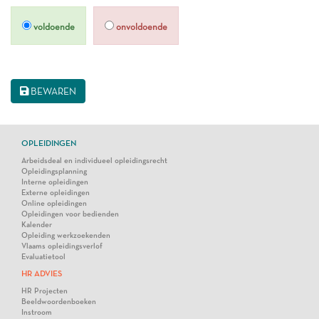
voldoende
onvoldoende
BEWAREN
OPLEIDINGEN
Arbeidsdeal en individueel opleidingsrecht
Opleidingsplanning
Interne opleidingen
Externe opleidingen
Online opleidingen
Opleidingen voor bedienden
Kalender
Opleiding werkzoekenden
Vlaams opleidingsverlof
Evaluatietool
HR ADVIES
HR Projecten
Beeldwoordenboeken
Instroom