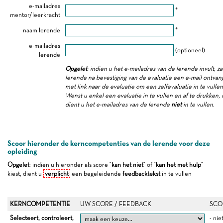
e-mailadres
*
mentor/leerkracht
naam lerende
*
e-mailadres
(optioneel)
lerende
Opgelet
: indien u het e-mailadres van de lerende invult, za
lerende na bevestiging van de evaluatie een e-mail ontva
met link naar de evaluatie om een zelfevaluatie in te vullen
Wenst u enkel een evaluatie in te vullen en af te drukken,
dient u het e-mailadres van de lerende
niet
in te vullen.
Scoor hieronder de kerncompetenties van de lerende voor deze
opleiding
Opgelet
: indien u hieronder als score "
kan het niet
" of "
kan het met hulp
"
kiest, dient u
verplicht
een begeleidende
feedbacktekst
in te vullen
KERNCOMPETENTIE
UW SCORE / FEEDBACK
SCO
Selecteert, controleert,
- nie