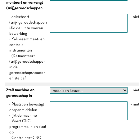
monteert en vervangt
(snij)gereedschappen
- Selecteert
- nie
(snij-)gereedschappen
i.f.v. de uit te voeren
bewerking
- Kalibreert meet- en
controle-
instrumenten
- (De)monteert
(snij)gereedschappen
in de
gereedschapshouder
en stelt af
Stelt machine en
- nie
gereedschap in
- Plaatst en bevestigt
- nie
opspanmiddelen
- Ijkt de machine
- Voert CNC-
programma in en slaat
op
- Controleert CNC-