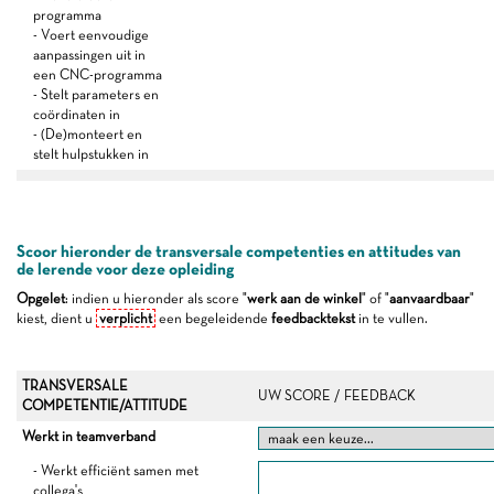
programma
- Voert eenvoudige
aanpassingen uit in
een CNC-programma
- Stelt parameters en
coördinaten in
- (De)monteert en
stelt hulpstukken in
Scoor hieronder de transversale competenties en attitudes van
de lerende voor deze opleiding
Opgelet
: indien u hieronder als score "
werk aan de winkel
" of "
aanvaardbaar
"
kiest, dient u
verplicht
een begeleidende
feedbacktekst
in te vullen.
TRANSVERSALE
UW SCORE / FEEDBACK
COMPETENTIE/ATTITUDE
Werkt in teamverband
- Werkt efficiënt samen met
collega's