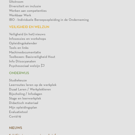
Uitstroom
Diversiteit en inclusie
Werken aan competenties
Werkbaar Werk
IBO - Individuele Beroepsopleiding in de Onderneming
VEILIGHEID EN WELZIJN
Veiligheid (in het) nieuws
Infosessies en workshops
Opleidingskalender
Tools en links
Machinedocumentatie
Toolboxen: Basisveiligheid Hout
Info Diisocyanaten
Psychosociaal welzijn
ONDERWIJS
Studiekeuze
Leerroutes leren op de werkplek
Duaal Leren / Werkplekleren
Bijscholing / Infodagen
Stage en leerwerkplek
Didactisch materiaal
Mijn opleidingsplan
Evaluatietool
Covid-19
NIEUWS