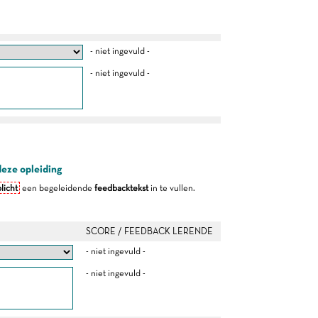
- niet ingevuld -
- niet ingevuld -
deze opleiding
licht
een begeleidende
feedbacktekst
in te vullen.
SCORE / FEEDBACK LERENDE
- niet ingevuld -
- niet ingevuld -