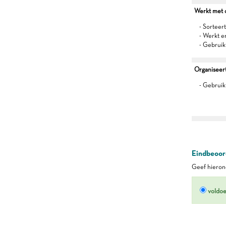
Werkt met oo
- Sorteert
- Werkt 
- Gebruik
Organiseert 
- Gebruikt
Eindbeoord
Geef hierond
voldo