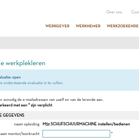
Over ons
Cont
WERKGEVER
WERKNEMER
WERKZOEKENDE
ie werkplekleren
aluatie: open
e onderstaande evaluatie in te vullen.
r zonodig de e-mailadressen van uzelf en van de lerende aan.
keerd met een * zijn verplicht
E GEGEVENS
naam opleiding
M52 SCHIJFSCHUURMACHINE instellen/bedienen
aam mentor/leerkracht
*