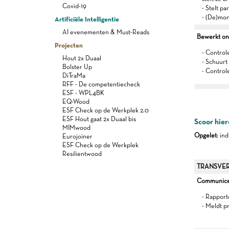
Covid-19
- Stelt p
- (De)mon
Artificiële Intelligentie
AI evenementen & Must-Reads
Bewerkt on
Projecten
- Control
Hout 2x Duaal
- Schuurt
Bolster Up
- Control
DiTraMa
RFF - De competentiecheck
ESF - WPL4BK
EQ-Wood
ESF Check op de Werkplek 2.0
ESF Hout gaat 2x Duaal bis
Scoor hier
MIMwood
Opgelet
: in
Eurojoiner
ESF Check op de Werkplek
Resilientwood
TRANSVER
Communiceer
- Rapport
- Meldt p