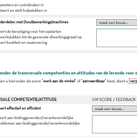
arameters en coördinaten in
teert en stelt hulpstukken in
derdelen met (houtbewerkings)machines
eert de beveiliging voor het opstarten
 werkstukken tot de gewenste afwerkingsgraad op
eert kwaliteit en maatvoering
onder de transversale competenties en attitudes van de lerende voor 
dien u hieronder als score "
werk aan de winkel
" of "
aanvaardbaar
" kiest, dient u
verp
SALE COMPETENTIE/ATTITUDE
UW SCORE / FEEDBACK
t effectief en efficiënt
eert aan leidinggevenden/verantwoordelijke
roblemen aan leidinggevende/verantwoordelijke