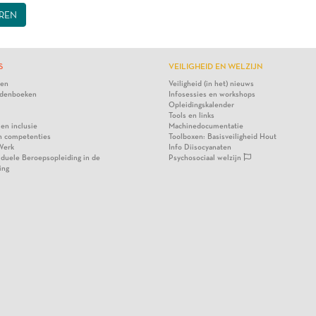
REN
S
VEILIGHEID EN WELZIJN
ten
Veiligheid (in het) nieuws
denboeken
Infosessies en workshops
Opleidingskalender
Tools en links
 en inclusie
Machinedocumentatie
n competenties
Toolboxen: Basisveiligheid Hout
Werk
Info Diisocyanaten
viduele Beroepsopleiding in de
Psychosociaal welzijn
ing