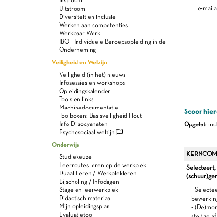
Instroom
e-maila
Uitstroom
Diversiteit en inclusie
Werken aan competenties
Werkbaar Werk
IBO - Individuele Beroepsopleiding in de
Onderneming
Veiligheid en Welzijn
Veiligheid (in het) nieuws
Infosessies en workshops
Opleidingskalender
Tools en links
Machinedocumentatie
Scoor hier
Toolboxen: Basisveiligheid Hout
Info Diisocyanaten
Opgelet
: in
Psychosociaal welzijn
Onderwijs
KERNCOM
Studiekeuze
Leerroutes leren op de werkplek
Selecteert,
Duaal Leren / Werkplekleren
(schuur)ge
Bijscholing / Infodagen
Stage en leerwerkplek
- Selectee
Didactisch materiaal
bewerkin
Mijn opleidingsplan
- (De)mon
Evaluatietool
stelt ze af