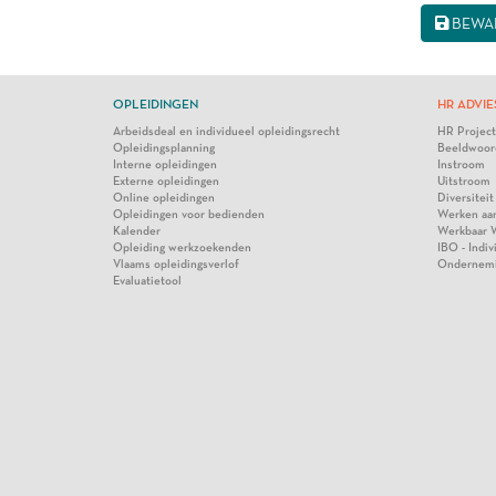
BEWA
OPLEIDINGEN
HR ADVIE
Arbeidsdeal en individueel opleidingsrecht
HR Projec
Opleidingsplanning
Beeldwoor
Interne opleidingen
Instroom
Externe opleidingen
Uitstroom
Online opleidingen
Diversiteit
Opleidingen voor bedienden
Werken aa
Kalender
Werkbaar 
Opleiding werkzoekenden
IBO - Indi
Vlaams opleidingsverlof
Ondernem
Evaluatietool