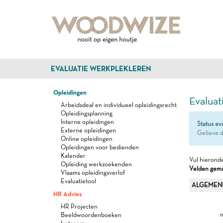
EVALUATIE WERKPLEKLEREN
Opleidingen
Evaluat
Arbeidsdeal en individueel opleidingsrecht
Opleidingsplanning
Interne opleidingen
Status ev
Externe opleidingen
Gelieve d
Online opleidingen
Opleidingen voor bedienden
Kalender
Vul hieronde
Opleiding werkzoekenden
Velden gemar
Vlaams opleidingsverlof
Evaluatietool
ALGEMEN
HR Advies
HR Projecten
n
Beeldwoordenboeken