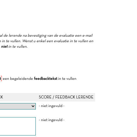
zal de lerende na bevestiging van de evaluatie een e-mail
in te vullen. Wenst u enkel een evaluatie in te vullen en
e
niet
in te vullen.
t
een begeleidende
feedbacktekst
in te vullen
CK
SCORE / FEEDBACK LERENDE
- niet ingevuld -
- niet ingevuld -