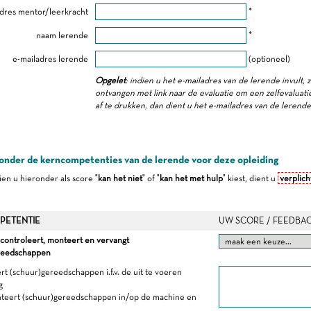
dres mentor/leerkracht
*
naam lerende
*
e-mailadres lerende
(optioneel)
Opgelet
: indien u het e-mailadres van de lerende invult, 
ontvangen met link naar de evaluatie om een zelfevaluatie 
af te drukken, dan dient u het e-mailadres van de lerend
onder de kerncompetenties van de lerende voor deze opleiding
dien u hieronder als score "
kan het niet
" of "
kan het met hulp
" kiest, dient u
verplich
PETENTIE
UW SCORE / FEEDBA
 controleert, monteert en vervangt
reedschappen
rt (schuur)gereedschappen i.f.v. de uit te voeren
g
teert (schuur)gereedschappen in/op de machine en