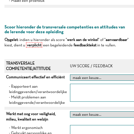
- Maakt een proefstuk
Scoor hieronder de transversale competenties en attitudes van
de lerende voor deze opleiding
Opgelet
: indien u hieronder als score "
werk aan de winkel
" of "
aanvaardbaar
"
kiest, dient u
verplicht
een begeleidende
feedbacktekst
in te vullen.
TRANSVERSALE
UW SCORE / FEEDBACK
COMPETENTIE/ATTITUDE
Communiceert effectief en efficiënt
- Rapporteert aan
leidinggevenden/verantwoordelijke
- Meldt problemen aan
leidinggevende/verantwoordelijke
Werkt met oog voor veiligheid,
milieu, kwaliteit en welzijn
- Werkt ergonomisch
- Gebruikt persoonlijke en