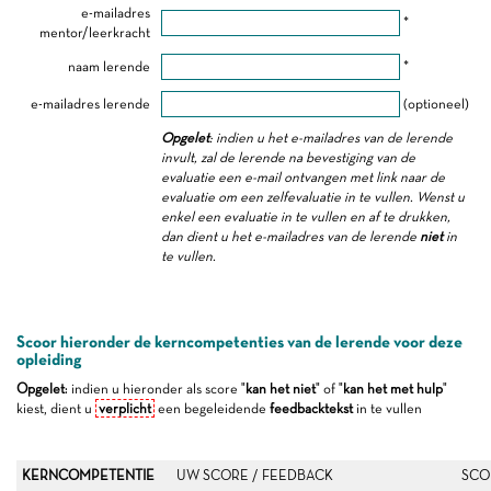
e-mailadres
*
mentor/leerkracht
naam lerende
*
e-mailadres lerende
(optioneel)
Opgelet
: indien u het e-mailadres van de lerende
invult, zal de lerende na bevestiging van de
evaluatie een e-mail ontvangen met link naar de
evaluatie om een zelfevaluatie in te vullen. Wenst u
enkel een evaluatie in te vullen en af te drukken,
dan dient u het e-mailadres van de lerende
niet
in
te vullen.
Scoor hieronder de kerncompetenties van de lerende voor deze
opleiding
Opgelet
: indien u hieronder als score "
kan het niet
" of "
kan het met hulp
"
kiest, dient u
verplicht
een begeleidende
feedbacktekst
in te vullen
KERNCOMPETENTIE
UW SCORE / FEEDBACK
SCO