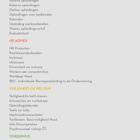
Interne opleidingen
Externe opleidingen
Online opleidingen
Opleidingen voor bedienden
Kalender
Opleiding werkzoekenden
Vlaams opleidingsverlof
Evaluatietool
HR ADVIES
HR Projecten
Beeldwoordenboeken
Instroom
Uitstroom
Diversiteit en inclusie
Werken aan competenties
Werkbaar Werk
IBO - Individuele Beroepsopleiding in de Onderneming
VEILIGHEID EN WELZIJN
Veiligheid (in het) nieuws
Infosessies en workshops
Opleidingskalender
Tools en links
Machinedocumentatie
Toolboxen: Basisveiligheid Hout
Info Diisocyanaten
Psychosociaal welzijn
ONDERWIJS