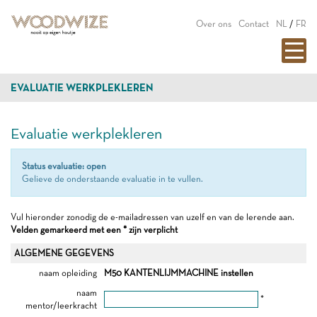
Over ons
Contact
NL
/
FR
EVALUATIE WERKPLEKLEREN
Evaluatie werkplekleren
Status evaluatie: open
Gelieve de onderstaande evaluatie in te vullen.
Vul hieronder zonodig de e-mailadressen van uzelf en van de lerende aan.
Velden gemarkeerd met een * zijn verplicht
ALGEMENE GEGEVENS
naam opleiding
M50 KANTENLIJMMACHINE instellen
naam
*
mentor/leerkracht