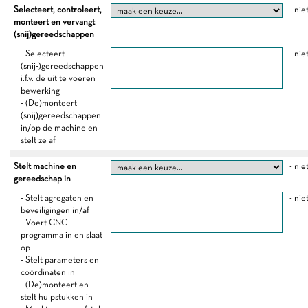
Selecteert, controleert,
- nie
monteert en vervangt
(snij)gereedschappen
- Selecteert
- nie
(snij-)gereedschappen
i.f.v. de uit te voeren
bewerking
- (De)monteert
(snij)gereedschappen
in/op de machine en
stelt ze af
Stelt machine en
- nie
gereedschap in
- Stelt agregaten en
- nie
beveiligingen in/af
- Voert CNC-
programma in en slaat
op
- Stelt parameters en
coördinaten in
- (De)monteert en
stelt hulpstukken in