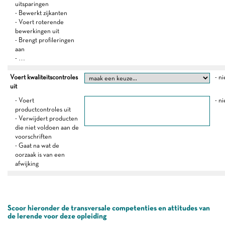
uitsparingen
- Bewerkt zijkanten
- Voert roterende
bewerkingen uit
- Brengt profileringen
aan
- …
Voert kwaliteitscontroles
- ni
uit
- Voert
- ni
productcontroles uit
- Verwijdert producten
die niet voldoen aan de
voorschriften
- Gaat na wat de
oorzaak is van een
afwijking
Scoor hieronder de transversale competenties en attitudes van
de lerende voor deze opleiding