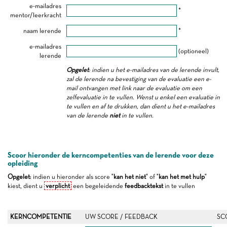
e-mailadres
*
mentor/leerkracht
naam lerende
*
e-mailadres
(optioneel)
lerende
Opgelet
: indien u het e-mailadres van de lerende invult,
zal de lerende na bevestiging van de evaluatie een e-
mail ontvangen met link naar de evaluatie om een
zelfevaluatie in te vullen. Wenst u enkel een evaluatie in
te vullen en af te drukken, dan dient u het e-mailadres
van de lerende
niet
in te vullen.
Scoor hieronder de kerncompetenties van de lerende voor deze
opleiding
Opgelet
: indien u hieronder als score "
kan het niet
" of "
kan het met hulp
"
kiest, dient u
verplicht
een begeleidende
feedbacktekst
in te vullen
KERNCOMPETENTIE
UW SCORE / FEEDBACK
SC