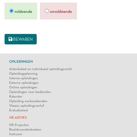
voldoende
onvoldoende
BEWAREN
OPLEIDINGEN
Arbeidsdeal en individueel opleidingsrecht
Opleidingsplanning
Interne opleidingen
Externe opleidingen
Online opleidingen
Opleidingen voor bedienden
Kalender
Opleiding werkzoekenden
Vlaams opleidingsverlof
Evaluatietool
HR ADVIES
HR Projecten
Beeldwoordenboeken
Instroom