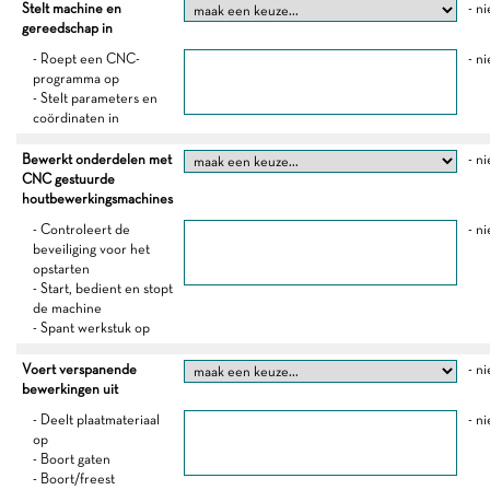
Stelt machine en
- ni
gereedschap in
- Roept een CNC-
- ni
programma op
- Stelt parameters en
coördinaten in
Bewerkt onderdelen met
- ni
CNC gestuurde
houtbewerkingsmachines
- Controleert de
- ni
beveiliging voor het
opstarten
- Start, bedient en stopt
de machine
- Spant werkstuk op
Voert verspanende
- ni
bewerkingen uit
- Deelt plaatmateriaal
- ni
op
- Boort gaten
- Boort/freest