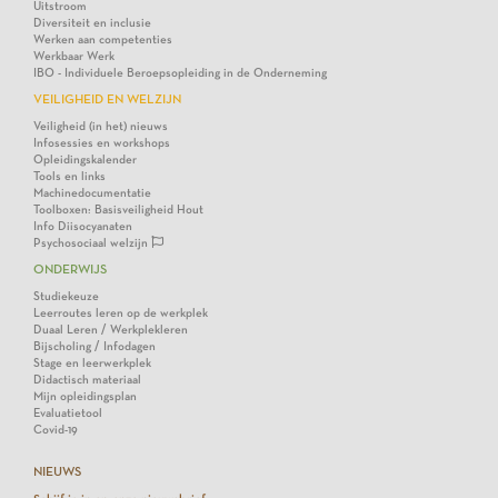
Uitstroom
Diversiteit en inclusie
Werken aan competenties
Werkbaar Werk
IBO - Individuele Beroepsopleiding in de Onderneming
VEILIGHEID EN WELZIJN
Veiligheid (in het) nieuws
Infosessies en workshops
Opleidingskalender
Tools en links
Machinedocumentatie
Toolboxen: Basisveiligheid Hout
Info Diisocyanaten
Psychosociaal welzijn
ONDERWIJS
Studiekeuze
Leerroutes leren op de werkplek
Duaal Leren / Werkplekleren
Bijscholing / Infodagen
Stage en leerwerkplek
Didactisch materiaal
Mijn opleidingsplan
Evaluatietool
Covid-19
NIEUWS