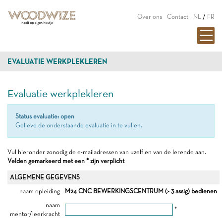
Over ons
Contact
NL
/
FR
EVALUATIE WERKPLEKLEREN
Evaluatie werkplekleren
Status evaluatie: open
Gelieve de onderstaande evaluatie in te vullen.
Vul hieronder zonodig de e-mailadressen van uzelf en van de lerende aan.
Velden gemarkeerd met een * zijn verplicht
ALGEMENE GEGEVENS
naam opleiding
M24 CNC BEWERKINGSCENTRUM (> 3 assig) bedienen
naam
*
mentor/leerkracht