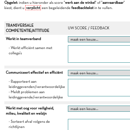
Opgelet
: indien u hieronder als score "
werk aan de winkel
" of "
aanvaardbaar
"
kiest, dient u
verplicht
een begeleidende
feedbacktekst
in te vullen.
TRANSVERSALE
UW SCORE / FEEDBACK
COMPETENTIE/ATTITUDE
Werkt in teamverband
- Werkt efficiënt samen met
collega's
Communiceert effectief en efficiënt
- Rapporteert aan
leidinggevenden/verantwoordelijke
- Meldt problemen aan
leidinggevende/verantwoordelijke
Werkt met oog voor veiligheid,
milieu, kwaliteit en welzijn
- Sorteert afval volgens de
richtlijnen