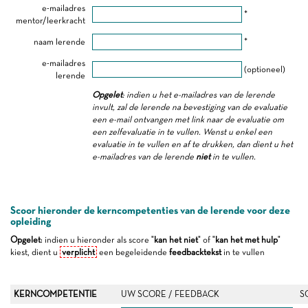
e-mailadres
*
mentor/leerkracht
naam lerende
*
e-mailadres
(optioneel)
lerende
Opgelet
: indien u het e-mailadres van de lerende
invult, zal de lerende na bevestiging van de evaluatie
een e-mail ontvangen met link naar de evaluatie om
een zelfevaluatie in te vullen. Wenst u enkel een
evaluatie in te vullen en af te drukken, dan dient u het
e-mailadres van de lerende
niet
in te vullen.
Scoor hieronder de kerncompetenties van de lerende voor deze
opleiding
Opgelet
: indien u hieronder als score "
kan het niet
" of "
kan het met hulp
"
kiest, dient u
verplicht
een begeleidende
feedbacktekst
in te vullen
KERNCOMPETENTIE
UW SCORE / FEEDBACK
S