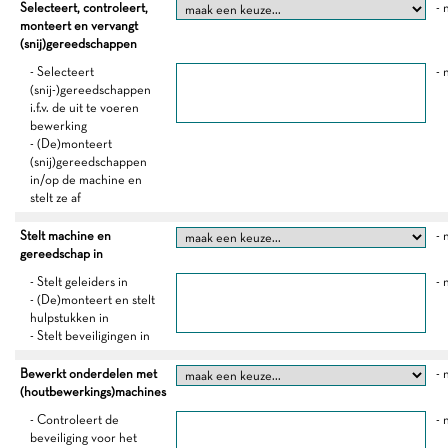
Selecteert, controleert,
- 
monteert en vervangt
(snij)gereedschappen
- Selecteert
- 
(snij-)gereedschappen
i.f.v. de uit te voeren
bewerking
- (De)monteert
(snij)gereedschappen
in/op de machine en
stelt ze af
Stelt machine en
- 
gereedschap in
- Stelt geleiders in
- 
- (De)monteert en stelt
hulpstukken in
- Stelt beveiligingen in
Bewerkt onderdelen met
- 
(houtbewerkings)machines
- Controleert de
- 
beveiliging voor het