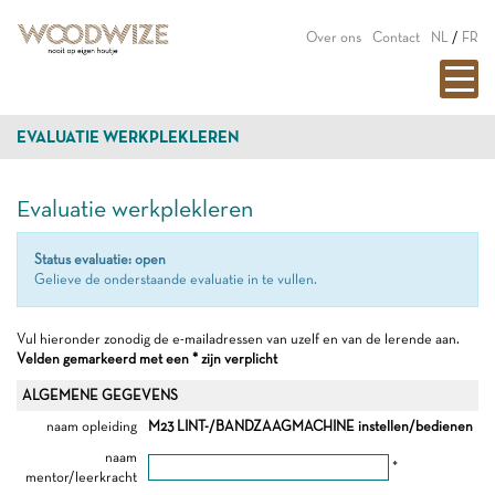
Over ons
Contact
NL
/
FR
EVALUATIE WERKPLEKLEREN
Evaluatie werkplekleren
Status evaluatie: open
Gelieve de onderstaande evaluatie in te vullen.
Vul hieronder zonodig de e-mailadressen van uzelf en van de lerende aan.
Velden gemarkeerd met een * zijn verplicht
ALGEMENE GEGEVENS
naam opleiding
M23 LINT-/BANDZAAGMACHINE instellen/bedienen
naam
*
mentor/leerkracht