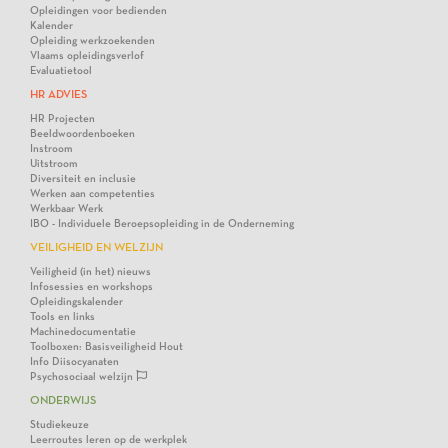
Opleidingen voor bedienden
Kalender
Opleiding werkzoekenden
Vlaams opleidingsverlof
Evaluatietool
HR ADVIES
HR Projecten
Beeldwoordenboeken
Instroom
Uitstroom
Diversiteit en inclusie
Werken aan competenties
Werkbaar Werk
IBO - Individuele Beroepsopleiding in de Onderneming
VEILIGHEID EN WELZIJN
Veiligheid (in het) nieuws
Infosessies en workshops
Opleidingskalender
Tools en links
Machinedocumentatie
Toolboxen: Basisveiligheid Hout
Info Diisocyanaten
Psychosociaal welzijn
ONDERWIJS
Studiekeuze
Leerroutes leren op de werkplek