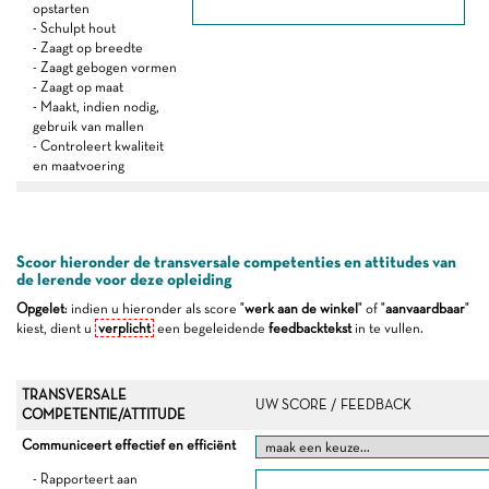
opstarten
- Schulpt hout
- Zaagt op breedte
- Zaagt gebogen vormen
- Zaagt op maat
- Maakt, indien nodig,
gebruik van mallen
- Controleert kwaliteit
en maatvoering
Scoor hieronder de transversale competenties en attitudes van
de lerende voor deze opleiding
Opgelet
: indien u hieronder als score "
werk aan de winkel
" of "
aanvaardbaar
"
kiest, dient u
verplicht
een begeleidende
feedbacktekst
in te vullen.
TRANSVERSALE
UW SCORE / FEEDBACK
COMPETENTIE/ATTITUDE
Communiceert effectief en efficiënt
- Rapporteert aan