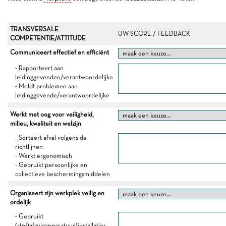
TRANSVERSALE
UW SCORE / FEEDBACK
COMPETENTIE/ATTITUDE
Communiceert effectief en efficiënt
- Rapporteert aan
leidinggevenden/verantwoordelijke
- Meldt problemen aan
leidinggevende/verantwoordelijke
Werkt met oog voor veiligheid,
milieu, kwaliteit en welzijn
- Sorteert afval volgens de
richtlijnen
- Werkt ergonomisch
- Gebruikt persoonlijke en
collectieve beschermingsmiddelen
Organiseert zijn werkplek veilig en
ordelijk
- Gebruikt
(stof)afzuigapparatuur/installaties