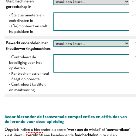
Stelt machine en
- 
gereedschap in
- Stelt parameters en
- 
coördinaten in
- (De)monteert en stelt
hulpstukken in
Bewerkt onderdelen met
- 
(houtbewerkings)machines
- Controleert de
- 
beveiliging voor het
opstarten
- Kantrecht massief hout
- Zaagt op breedte
- Controleert kwaliteit
en maatvoering
Scoor hieronder de transversale competenties en attitudes van
de lerende voor deze opleiding
Opgelet
: indien u hieronder als score "
werk aan de winkel
" of "
aanvaardbaar
"
kiest, dient u
verplicht
een begeleidende
feedbacktekst
in te vullen.