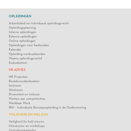
OPLEIDINGEN
Arbeidsdeal en individueel opleidingsrecht
Opleidingsplanning
Interne opleidingen
Externe opleidingen
Online opleidingen
Opleidingen voor bedienden
Kalender
Opleiding werkzoekenden
Vlaams opleidingsverlof
Evaluatietool
HR ADVIES
HR Projecten
Beeldwoordenboeken
Instroom
Uitstroom
Diversiteit en inclusie
Werken aan competenties
Werkbaar Werk
IBO - Individuele Beroepsopleiding in de Onderneming
VEILIGHEID EN WELZIJN
Veiligheid (in het) nieuws
Infosessies en workshops
Opleidingskalender