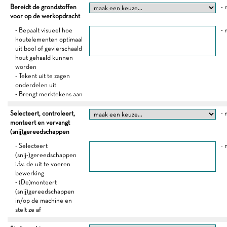
Bereidt de grondstoffen
- 
voor op de werkopdracht
- Bepaalt visueel hoe
- 
houtelementen optimaal
uit bool of gevierschaald
hout gehaald kunnen
worden
- Tekent uit te zagen
onderdelen uit
- Brengt merktekens aan
Selecteert, controleert,
- 
monteert en vervangt
(snij)gereedschappen
- Selecteert
- 
(snij-)gereedschappen
i.f.v. de uit te voeren
bewerking
- (De)monteert
(snij)gereedschappen
in/op de machine en
stelt ze af