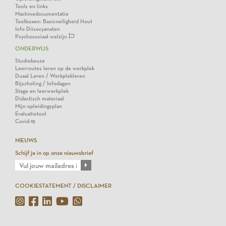
Tools en links
Machinedocumentatie
Toolboxen: Basisveiligheid Hout
Info Diisocyanaten
Psychosociaal welzijn
ONDERWIJS
Studiekeuze
Leerroutes leren op de werkplek
Duaal Leren / Werkplekleren
Bijscholing / Infodagen
Stage en leerwerkplek
Didactisch materiaal
Mijn opleidingsplan
Evaluatietool
Covid-19
NIEUWS
Schijf je in op onze nieuwsbrief
COOKIESTATEMENT / DISCLAIMER