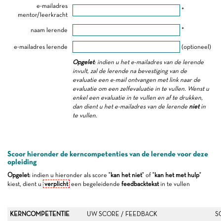
e-mailadres
*
mentor/leerkracht
naam lerende
*
e-mailadres lerende
(optioneel)
Opgelet
: indien u het e-mailadres van de lerende
invult, zal de lerende na bevestiging van de
evaluatie een e-mail ontvangen met link naar de
evaluatie om een zelfevaluatie in te vullen. Wenst u
enkel een evaluatie in te vullen en af te drukken,
dan dient u het e-mailadres van de lerende
niet
in
te vullen.
Scoor hieronder de kerncompetenties van de lerende voor deze
opleiding
Opgelet
: indien u hieronder als score "
kan het niet
" of "
kan het met hulp
"
kiest, dient u
verplicht
een begeleidende
feedbacktekst
in te vullen
KERNCOMPETENTIE
UW SCORE / FEEDBACK
S