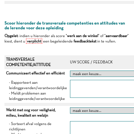
Scoor hieronder de transversale competenties en attitudes van
de lerende voor deze opleiding
Opgelet
: indien u hieronder als score "
werk aan de winkel
" of "
aanvaardbaar
"
kiest, dient u
verplicht
een begeleidende
feedbacktekst
in te vullen.
TRANSVERSALE
UW SCORE / FEEDBACK
COMPETENTIE/ATTITUDE
Communiceert effectief en efficiënt
- Rapporteert aan
leidinggevenden/verantwoordelijke
- Meldt problemen aan
leidinggevende/verantwoordelijke
Werkt met oog voor veiligheid,
milieu, kwaliteit en welzijn
- Sorteert afval volgens de
richtlijnen