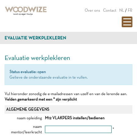
Over ons
Contact
NL
/
FR
EVALUATIE WERKPLEKLEREN
Evaluatie werkplekleren
Status evaluatie: open
Gelieve de onderstaande evaluatie in te vullen.
Vul hieronder zonodig de e-mailadressen van uzelf en van de lerende aan.
Velden gemarkeerd met een * zijn verplicht
ALGEMENE GEGEVENS
naam opleiding
M12 VLAKPERS instellen/bedienen
naam
*
mentor/leerkracht