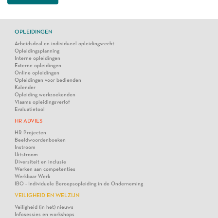
OPLEIDINGEN
Arbeidsdeal en individueel opleidingsrecht
Opleidingsplanning
Interne opleidingen
Externe opleidingen
Online opleidingen
Opleidingen voor bedienden
Kalender
Opleiding werkzoekenden
Vlaams opleidingsverlof
Evaluatietool
HR ADVIES
HR Projecten
Beeldwoordenboeken
Instroom
Uitstroom
Diversiteit en inclusie
Werken aan competenties
Werkbaar Werk
IBO - Individuele Beroepsopleiding in de Onderneming
VEILIGHEID EN WELZIJN
Veiligheid (in het) nieuws
Infosessies en workshops