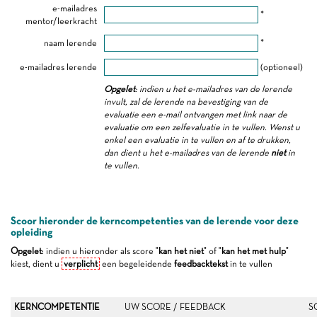
e-mailadres
*
mentor/leerkracht
naam lerende
*
e-mailadres lerende
(optioneel)
Opgelet
: indien u het e-mailadres van de lerende
invult, zal de lerende na bevestiging van de
evaluatie een e-mail ontvangen met link naar de
evaluatie om een zelfevaluatie in te vullen. Wenst u
enkel een evaluatie in te vullen en af te drukken,
dan dient u het e-mailadres van de lerende
niet
in
te vullen.
Scoor hieronder de kerncompetenties van de lerende voor deze
opleiding
Opgelet
: indien u hieronder als score "
kan het niet
" of "
kan het met hulp
"
kiest, dient u
verplicht
een begeleidende
feedbacktekst
in te vullen
KERNCOMPETENTIE
UW SCORE / FEEDBACK
S