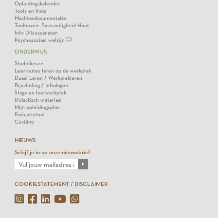
Opleidingskalender
Tools en links
Machinedocumentatie
Toolboxen: Basisveiligheid Hout
Info Diisocyanaten
Psychosociaal welzijn
ONDERWIJS
Studiekeuze
Leerroutes leren op de werkplek
Duaal Leren / Werkplekleren
Bijscholing / Infodagen
Stage en leerwerkplek
Didactisch materiaal
Mijn opleidingsplan
Evaluatietool
Covid-19
NIEUWS
Schijf je in op onze nieuwsbrief
COOKIESTATEMENT / DISCLAIMER