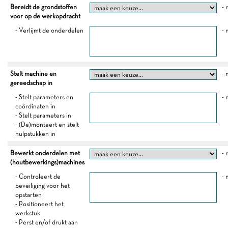
Bereidt de grondstoffen
- 
voor op de werkopdracht
- Verlijmt de onderdelen
- 
Stelt machine en
- 
gereedschap in
- Stelt parameters en
- 
coördinaten in
- Stelt parameters in
- (De)monteert en stelt
hulpstukken in
Bewerkt onderdelen met
- 
(houtbewerkings)machines
- Controleert de
- 
beveiliging voor het
opstarten
- Positioneert het
werkstuk
- Perst en/of drukt aan