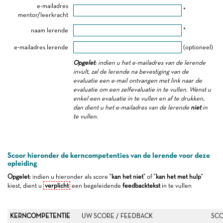
e-mailadres
*
mentor/leerkracht
naam lerende
*
e-mailadres lerende
(optioneel)
Opgelet
: indien u het e-mailadres van de lerende
invult, zal de lerende na bevestiging van de
evaluatie een e-mail ontvangen met link naar de
evaluatie om een zelfevaluatie in te vullen. Wenst u
enkel een evaluatie in te vullen en af te drukken,
dan dient u het e-mailadres van de lerende
niet
in
te vullen.
Scoor hieronder de kerncompetenties van de lerende voor deze
opleiding
Opgelet
: indien u hieronder als score "
kan het niet
" of "
kan het met hulp
"
kiest, dient u
verplicht
een begeleidende
feedbacktekst
in te vullen
KERNCOMPETENTIE
UW SCORE / FEEDBACK
SCO