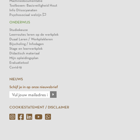
Machinedocumentatie
Toolboxen: Basisveiligheid Hout
Info Diisocyanaten
Psychosociaal welzijn
ONDERWIJS
Studiekeuze
Leerroutes leren op de werkplek
Duaal Leren / Werkplekleren
Bijscholing / Infodagen
Stage en leerwerkplek
Didactisch materiaal
Mijn opleidingsplan
Evaluatietool
Covid-19
NIEUWS
Schijf je in op onze nieuwsbrief
COOKIESTATEMENT / DISCLAIMER