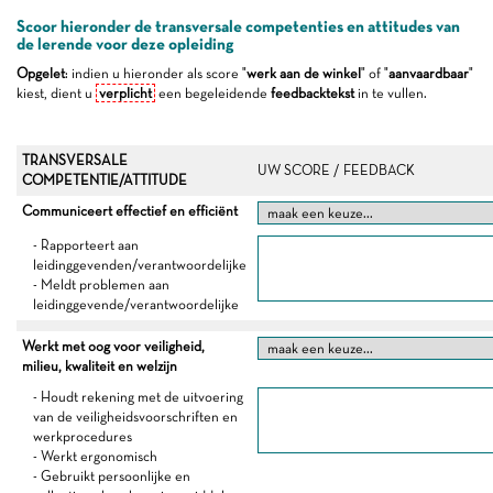
Scoor hieronder de transversale competenties en attitudes van
de lerende voor deze opleiding
Opgelet
: indien u hieronder als score "
werk aan de winkel
" of "
aanvaardbaar
"
kiest, dient u
verplicht
een begeleidende
feedbacktekst
in te vullen.
TRANSVERSALE
UW SCORE / FEEDBACK
COMPETENTIE/ATTITUDE
Communiceert effectief en efficiënt
- Rapporteert aan
leidinggevenden/verantwoordelijke
- Meldt problemen aan
leidinggevende/verantwoordelijke
Werkt met oog voor veiligheid,
milieu, kwaliteit en welzijn
- Houdt rekening met de uitvoering
van de veiligheidsvoorschriften en
werkprocedures
- Werkt ergonomisch
- Gebruikt persoonlijke en