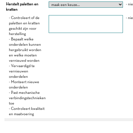
Herstelt paletten en
- ni
kratten
- Controleert of de
- ni
paletten en kratten
geschikt zijn voor
herstelling
- Bepaalt welke
onderdelen kunnen
hergebruikt worden
en welke moeten
vernieuwd worden
- Vervaardigd te
vernieuwen
onderdelen
- Monteert nieuwe
onderdelen
- Past mechanische
verbindingstechnieken
toe
- Controleert kwaliteit
en maatvoering