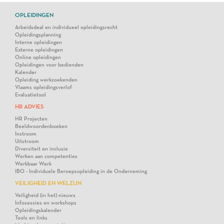
OPLEIDINGEN
Arbeidsdeal en individueel opleidingsrecht
Opleidingsplanning
Interne opleidingen
Externe opleidingen
Online opleidingen
Opleidingen voor bedienden
Kalender
Opleiding werkzoekenden
Vlaams opleidingsverlof
Evaluatietool
HR ADVIES
HR Projecten
Beeldwoordenboeken
Instroom
Uitstroom
Diversiteit en inclusie
Werken aan competenties
Werkbaar Werk
IBO - Individuele Beroepsopleiding in de Onderneming
VEILIGHEID EN WELZIJN
Veiligheid (in het) nieuws
Infosessies en workshops
Opleidingskalender
Tools en links