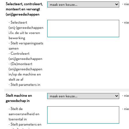
Selecteert, controleert,
- ni
monteert en vervangt
(snij)gereedschappen
- Selecteert
- ni
(snij-)gereedschappen
i.f.v. de uit te voeren
bewerking
- Stelt verspaningssets
samen
- Controleert
(snij)gereedschappen
- (De)monteert
(snij)gereedschappen
in/op de machine en
stelt ze af
- Stelt parameters in
Stelt machine en
- ni
gereedschap in
- Stelt de
- ni
aanvoersnelheid en
toerental in
- Stelt parameters en