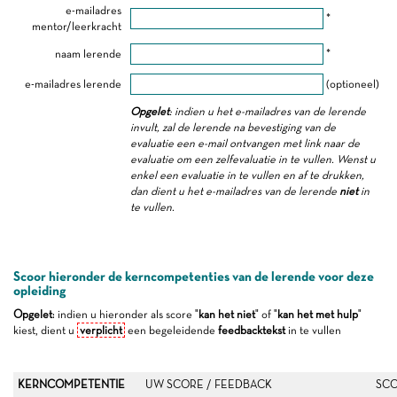
e-mailadres
*
mentor/leerkracht
naam lerende
*
e-mailadres lerende
(optioneel)
Opgelet
: indien u het e-mailadres van de lerende
invult, zal de lerende na bevestiging van de
evaluatie een e-mail ontvangen met link naar de
evaluatie om een zelfevaluatie in te vullen. Wenst u
enkel een evaluatie in te vullen en af te drukken,
dan dient u het e-mailadres van de lerende
niet
in
te vullen.
Scoor hieronder de kerncompetenties van de lerende voor deze
opleiding
Opgelet
: indien u hieronder als score "
kan het niet
" of "
kan het met hulp
"
kiest, dient u
verplicht
een begeleidende
feedbacktekst
in te vullen
KERNCOMPETENTIE
UW SCORE / FEEDBACK
SCO