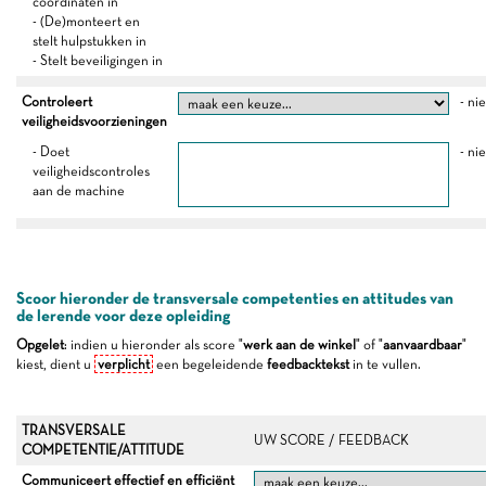
coördinaten in
- (De)monteert en
stelt hulpstukken in
- Stelt beveiligingen in
Controleert
- ni
veiligheidsvoorzieningen
- Doet
- ni
veiligheidscontroles
aan de machine
Scoor hieronder de transversale competenties en attitudes van
de lerende voor deze opleiding
Opgelet
: indien u hieronder als score "
werk aan de winkel
" of "
aanvaardbaar
"
kiest, dient u
verplicht
een begeleidende
feedbacktekst
in te vullen.
TRANSVERSALE
UW SCORE / FEEDBACK
COMPETENTIE/ATTITUDE
Communiceert effectief en efficiënt