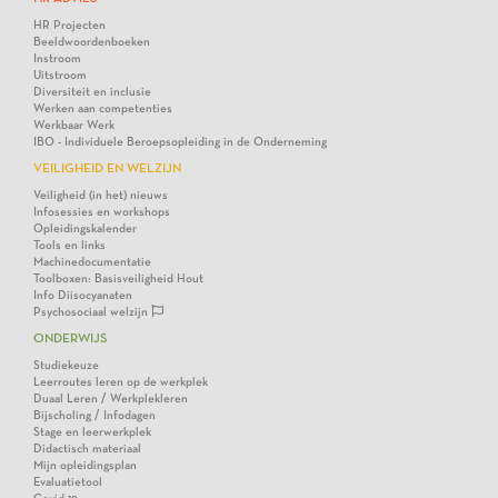
HR Projecten
Beeldwoordenboeken
Instroom
Uitstroom
Diversiteit en inclusie
Werken aan competenties
Werkbaar Werk
IBO - Individuele Beroepsopleiding in de Onderneming
VEILIGHEID EN WELZIJN
Veiligheid (in het) nieuws
Infosessies en workshops
Opleidingskalender
Tools en links
Machinedocumentatie
Toolboxen: Basisveiligheid Hout
Info Diisocyanaten
Psychosociaal welzijn
ONDERWIJS
Studiekeuze
Leerroutes leren op de werkplek
Duaal Leren / Werkplekleren
Bijscholing / Infodagen
Stage en leerwerkplek
Didactisch materiaal
Mijn opleidingsplan
Evaluatietool