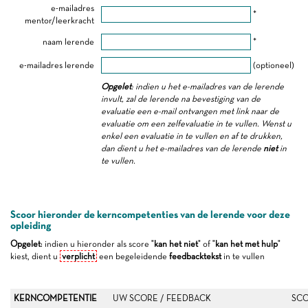
e-mailadres
*
mentor/leerkracht
naam lerende
*
e-mailadres lerende
(optioneel)
Opgelet
: indien u het e-mailadres van de lerende
invult, zal de lerende na bevestiging van de
evaluatie een e-mail ontvangen met link naar de
evaluatie om een zelfevaluatie in te vullen. Wenst u
enkel een evaluatie in te vullen en af te drukken,
dan dient u het e-mailadres van de lerende
niet
in
te vullen.
Scoor hieronder de kerncompetenties van de lerende voor deze
opleiding
Opgelet
: indien u hieronder als score "
kan het niet
" of "
kan het met hulp
"
kiest, dient u
verplicht
een begeleidende
feedbacktekst
in te vullen
KERNCOMPETENTIE
UW SCORE / FEEDBACK
SCO