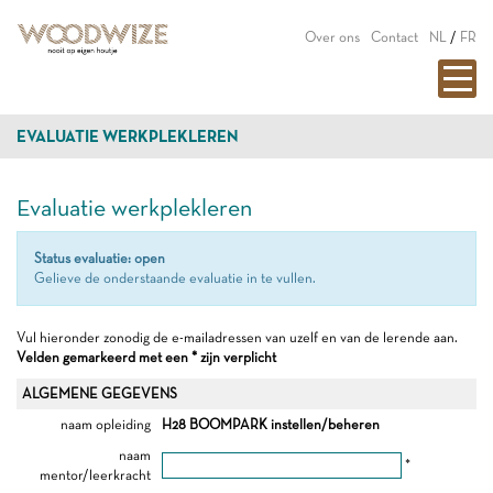
Over ons
Contact
NL
/
FR
EVALUATIE WERKPLEKLEREN
Evaluatie werkplekleren
Status evaluatie: open
Gelieve de onderstaande evaluatie in te vullen.
Vul hieronder zonodig de e-mailadressen van uzelf en van de lerende aan.
Velden gemarkeerd met een * zijn verplicht
ALGEMENE GEGEVENS
naam opleiding
H28 BOOMPARK instellen/beheren
naam
*
mentor/leerkracht