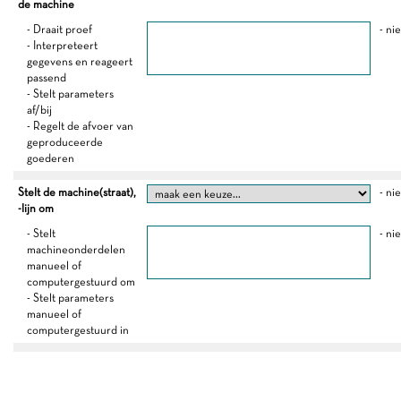
de machine
- Draait proef
- ni
- Interpreteert
gegevens en reageert
passend
- Stelt parameters
af/bij
- Regelt de afvoer van
geproduceerde
goederen
Stelt de machine(straat),
- ni
-lijn om
- Stelt
- ni
machineonderdelen
manueel of
computergestuurd om
- Stelt parameters
manueel of
computergestuurd in