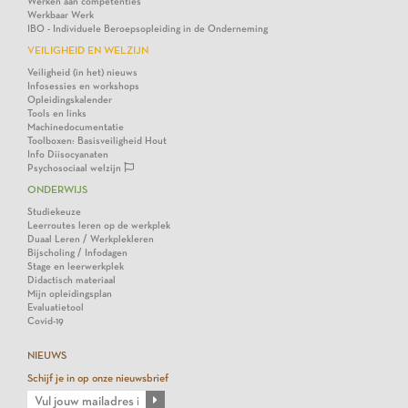
Werken aan competenties
Werkbaar Werk
IBO - Individuele Beroepsopleiding in de Onderneming
VEILIGHEID EN WELZIJN
Veiligheid (in het) nieuws
Infosessies en workshops
Opleidingskalender
Tools en links
Machinedocumentatie
Toolboxen: Basisveiligheid Hout
Info Diisocyanaten
Psychosociaal welzijn
ONDERWIJS
Studiekeuze
Leerroutes leren op de werkplek
Duaal Leren / Werkplekleren
Bijscholing / Infodagen
Stage en leerwerkplek
Didactisch materiaal
Mijn opleidingsplan
Evaluatietool
Covid-19
NIEUWS
Schijf je in op onze nieuwsbrief