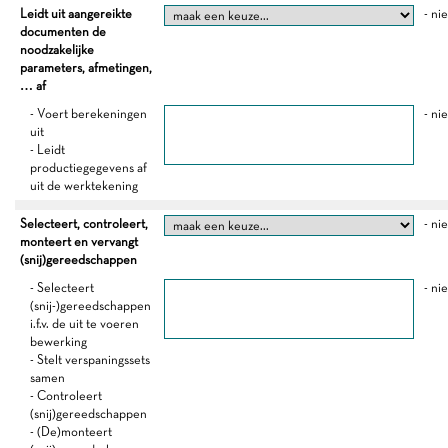
Leidt uit aangereikte
- ni
documenten de
noodzakelijke
parameters, afmetingen,
… af
- Voert berekeningen
- ni
uit
- Leidt
productiegegevens af
uit de werktekening
Selecteert, controleert,
- ni
monteert en vervangt
(snij)gereedschappen
- Selecteert
- ni
(snij-)gereedschappen
i.f.v. de uit te voeren
bewerking
- Stelt verspaningssets
samen
- Controleert
(snij)gereedschappen
- (De)monteert