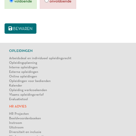
voldoende
onvoldoende
BEWAREN
OPLEIDINGEN
Arbeidsdeal en individueel opleidingsrecht
Opleidingsplanning
Interne opleidingen
Externe opleidingen
Online opleidingen
Opleidingen voor bedienden
Kalender
Opleiding werkzoekenden
Vlaams opleidingsverlof
Evaluatietool
HR ADVIES
HR Projecten
Beeldwoordenboeken
Instroom
Uitstroom
Diversiteit en inclusie