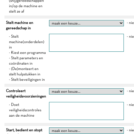
(snij)gereedschappen
in/op de machine en
stelt ze af
Stelt machine en
- ni
gereedschap in
- Stelt
- ni
machine(onderdelen)
in
- Kiest een programma
- Stelt parameters en
coördinaten in
- (De)monteert en
stelt hulpstukken in
- Stelt beveiligingen in
Controleert
- ni
veiligheidsvoorzieningen
- Doet
- ni
veiligheidscontroles
aan de machine
Start, bedient en stopt
- ni