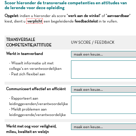
Scoor hieronder de transversale competenties en attitudes van
de lerende voor deze opleiding
Opgelet
: indien u hieronder als score "
werk aan de winkel
" of "
aanvaardbaar
"
kiest, dient u
verplicht
een begeleidende
feedbacktekst
in te vullen.
TRANSVERSALE
UW SCORE / FEEDBACK
COMPETENTIE/ATTITUDE
Werkt in teamverband
- Wisselt informatie uit met
collega’s en verantwoordelijken
- Past zich flexibel aan
Communiceert effectief en efficiënt
- Rapporteert aan
leidinggevenden/verantwoordelijke
- Meldt problemen aan
leidinggevende/verantwoordelijke
Werkt met oog voor veiligheid,
milieu, kwaliteit en welzijn