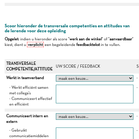
Scoor hieronder de transversale competenties en attitudes van
de lerende voor deze opleiding
Opgelet
: indien u hieronder als score "
werk aan de winkel
" of "
aanvaardbaar
"
kiest, dient u
verplicht
een begeleidende
feedbacktekst
in te vullen.
TRANSVERSALE
UW SCORE / FEEDBACK
S
COMPETENTIE/ATTITUDE
Werkt in teamverband
-
- Werkt efficiënt samen
-
met collega's
- Communiceert effectief
en efficiënt
Communiceert intern en
-
extern
- Gebruikt
-
communicatiemiddelen