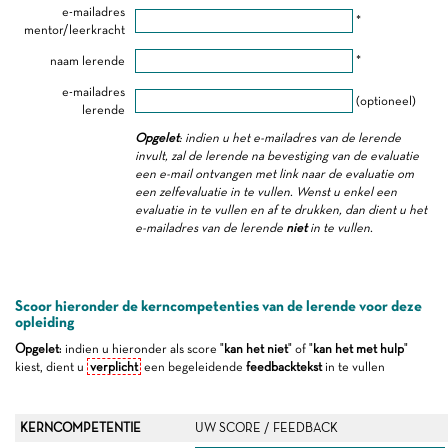
e-mailadres
*
mentor/leerkracht
naam lerende
*
e-mailadres
(optioneel)
lerende
Opgelet
: indien u het e-mailadres van de lerende
invult, zal de lerende na bevestiging van de evaluatie
een e-mail ontvangen met link naar de evaluatie om
een zelfevaluatie in te vullen. Wenst u enkel een
evaluatie in te vullen en af te drukken, dan dient u het
e-mailadres van de lerende
niet
in te vullen.
Scoor hieronder de kerncompetenties van de lerende voor deze
opleiding
Opgelet
: indien u hieronder als score "
kan het niet
" of "
kan het met hulp
"
kiest, dient u
verplicht
een begeleidende
feedbacktekst
in te vullen
KERNCOMPETENTIE
UW SCORE / FEEDBACK