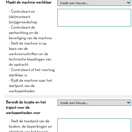
Maakt de machine werkklaar
- Controleert en
(de)monteert
(snij)gereedschap
- Controleert de
aanhechting en de
beveiliging van de machine
- Stelt de machine in op
basis van de
werkvoorschriften en de
technische bepalingen van
de opdracht
- Controleert of het voertuig
startklaar is
- Rijdt de machine naar het
startpunt van de
werkzaamheden
Bereidt de locatie en het
traject voor de
werkzaamheden voor
- Stelt de toestand van de
bodem, de beperkingen en
obstakels van het terrein