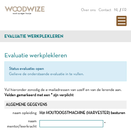
Over ons
Contact
NL
/
FR
EVALUATIE WERKPLEKLEREN
Evaluatie werkplekleren
Status evaluatie: open
Gelieve de onderstaande evaluatie in te vullen.
Vul hieronder zonodig de e-mailadressen van uzelf en van de lerende aan.
Velden gemarkeerd met een * zijn verplicht
ALGEMENE GEGEVENS
naam opleiding
H21 HOUTOOGSTMACHINE (HARVESTER) besturen
naam
*
mentor/leerkracht