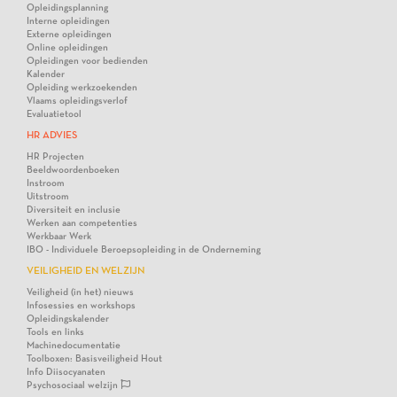
Opleidingsplanning
Interne opleidingen
Externe opleidingen
Online opleidingen
Opleidingen voor bedienden
Kalender
Opleiding werkzoekenden
Vlaams opleidingsverlof
Evaluatietool
HR ADVIES
HR Projecten
Beeldwoordenboeken
Instroom
Uitstroom
Diversiteit en inclusie
Werken aan competenties
Werkbaar Werk
IBO - Individuele Beroepsopleiding in de Onderneming
VEILIGHEID EN WELZIJN
Veiligheid (in het) nieuws
Infosessies en workshops
Opleidingskalender
Tools en links
Machinedocumentatie
Toolboxen: Basisveiligheid Hout
Info Diisocyanaten
Psychosociaal welzijn