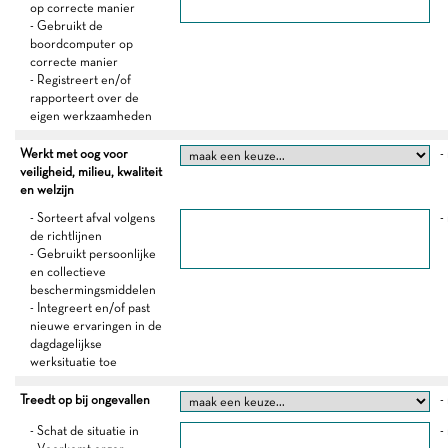
op correcte manier
- Gebruikt de
boordcomputer op
correcte manier
- Registreert en/of
rapporteert over de
eigen werkzaamheden
Werkt met oog voor
-
veiligheid, milieu, kwaliteit
en welzijn
- Sorteert afval volgens
-
de richtlijnen
- Gebruikt persoonlijke
en collectieve
beschermingsmiddelen
- Integreert en/of past
nieuwe ervaringen in de
dagdagelijkse
werksituatie toe
Treedt op bij ongevallen
-
- Schat de situatie in
-