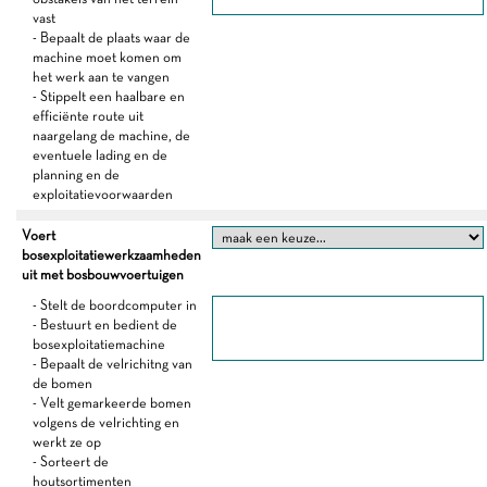
vast
- Bepaalt de plaats waar de
machine moet komen om
het werk aan te vangen
- Stippelt een haalbare en
efficiënte route uit
naargelang de machine, de
eventuele lading en de
planning en de
exploitatievoorwaarden
Voert
bosexploitatiewerkzaamheden
uit met bosbouwvoertuigen
- Stelt de boordcomputer in
- Bestuurt en bedient de
bosexploitatiemachine
- Bepaalt de velrichitng van
de bomen
- Velt gemarkeerde bomen
volgens de velrichting en
werkt ze op
- Sorteert de
houtsortimenten