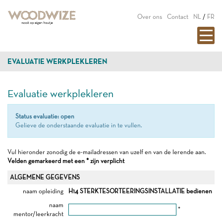
Over ons
Contact
NL
/
FR
EVALUATIE WERKPLEKLEREN
Evaluatie werkplekleren
Status evaluatie: open
Gelieve de onderstaande evaluatie in te vullen.
Vul hieronder zonodig de e-mailadressen van uzelf en van de lerende aan.
Velden gemarkeerd met een * zijn verplicht
ALGEMENE GEGEVENS
naam opleiding
H14 STERKTESORTEERINGSINSTALLATIE bedienen
naam
*
mentor/leerkracht