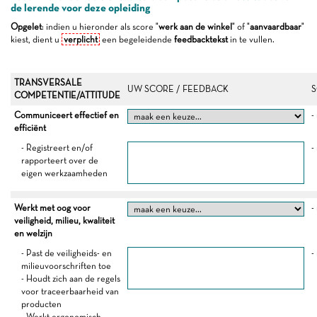
de lerende voor deze opleiding
Opgelet
: indien u hieronder als score "
werk aan de winkel
" of "
aanvaardbaar
"
kiest, dient u
verplicht
een begeleidende
feedbacktekst
in te vullen.
TRANSVERSALE
UW SCORE / FEEDBACK
S
COMPETENTIE/ATTITUDE
Communiceert effectief en
-
efficiënt
- Registreert en/of
-
rapporteert over de
eigen werkzaamheden
Werkt met oog voor
-
veiligheid, milieu, kwaliteit
en welzijn
- Past de veiligheids- en
-
milieuvoorschriften toe
- Houdt zich aan de regels
voor traceerbaarheid van
producten
- Werkt ergonomisch