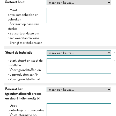
Sorteert hout
-
- Meet
-
onvolkomenheden en
gebreken
- Sorteert op basis van
sterkte
- Zet sorteerklasse om
naar weerstandsklasse
- Brengt merktekens aan
Stuurt de installatie
-
- Start, stuurt en stopt de
-
installatie
- Voert grondstoffen en
hulpproducten aan/in
- Voert grondstoffen af
Bewaakt het
-
(geautomatiseerd) proces
en stuurt indien nodig bij
- Doet
-
controles/controlerondes
- Volgt informatie op