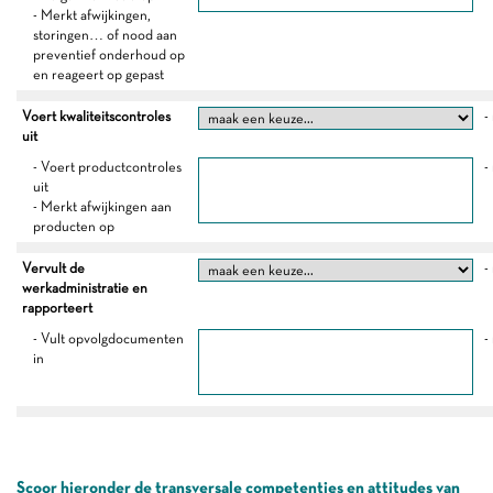
- Merkt afwijkingen,
storingen… of nood aan
preventief onderhoud op
en reageert op gepast
Voert kwaliteitscontroles
-
uit
- Voert productcontroles
-
uit
- Merkt afwijkingen aan
producten op
Vervult de
-
werkadministratie en
rapporteert
- Vult opvolgdocumenten
-
in
Scoor hieronder de transversale competenties en attitudes van