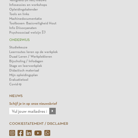
Veiligheid (in het) nieuws
Infosessies en workshops
Opleidingskalender
Tools en links
Machinedocumentatie
Toolboxen: Basisveiligheid Hout
Info Diisocyanaten
Psychosociaal welzijn
ONDERWIJS
Studiekeuze
Leerroutes leren op de werkplek
Duaal Leren / Werkplekleren
Bijscholing / Infodagen
Stage en leerwerkplek
Didactisch materiaal
Mijn opleidingsplan
Evaluatietool
Covid-19
NIEUWS
Schijf je in op onze nieuwsbrief
COOKIESTATEMENT / DISCLAIMER