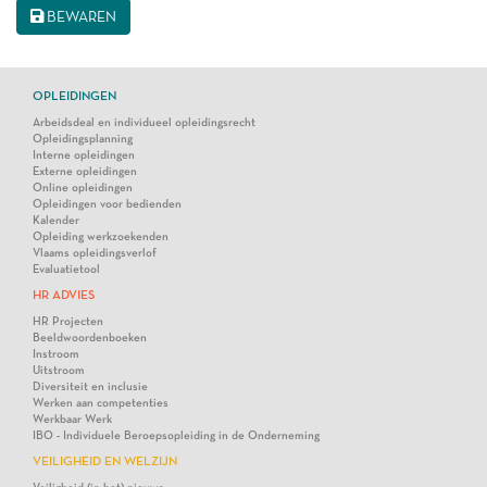
BEWAREN
OPLEIDINGEN
Arbeidsdeal en individueel opleidingsrecht
Opleidingsplanning
Interne opleidingen
Externe opleidingen
Online opleidingen
Opleidingen voor bedienden
Kalender
Opleiding werkzoekenden
Vlaams opleidingsverlof
Evaluatietool
HR ADVIES
HR Projecten
Beeldwoordenboeken
Instroom
Uitstroom
Diversiteit en inclusie
Werken aan competenties
Werkbaar Werk
IBO - Individuele Beroepsopleiding in de Onderneming
VEILIGHEID EN WELZIJN