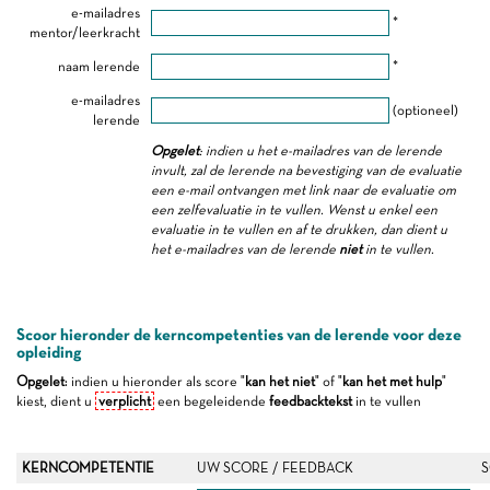
e-mailadres
*
mentor/leerkracht
naam lerende
*
e-mailadres
(optioneel)
lerende
Opgelet
: indien u het e-mailadres van de lerende
invult, zal de lerende na bevestiging van de evaluatie
een e-mail ontvangen met link naar de evaluatie om
een zelfevaluatie in te vullen. Wenst u enkel een
evaluatie in te vullen en af te drukken, dan dient u
het e-mailadres van de lerende
niet
in te vullen.
Scoor hieronder de kerncompetenties van de lerende voor deze
opleiding
Opgelet
: indien u hieronder als score "
kan het niet
" of "
kan het met hulp
"
kiest, dient u
verplicht
een begeleidende
feedbacktekst
in te vullen
KERNCOMPETENTIE
UW SCORE / FEEDBACK
S