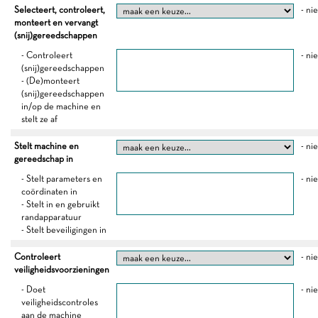
Selecteert, controleert,
- ni
monteert en vervangt
(snij)gereedschappen
- Controleert
- ni
(snij)gereedschappen
- (De)monteert
(snij)gereedschappen
in/op de machine en
stelt ze af
Stelt machine en
- ni
gereedschap in
- Stelt parameters en
- ni
coördinaten in
- Stelt in en gebruikt
randapparatuur
- Stelt beveiligingen in
Controleert
- ni
veiligheidsvoorzieningen
- Doet
- ni
veiligheidscontroles
aan de machine