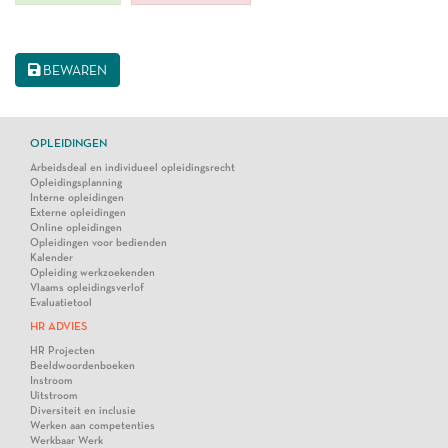
BEWAREN
OPLEIDINGEN
Arbeidsdeal en individueel opleidingsrecht
Opleidingsplanning
Interne opleidingen
Externe opleidingen
Online opleidingen
Opleidingen voor bedienden
Kalender
Opleiding werkzoekenden
Vlaams opleidingsverlof
Evaluatietool
HR ADVIES
HR Projecten
Beeldwoordenboeken
Instroom
Uitstroom
Diversiteit en inclusie
Werken aan competenties
Werkbaar Werk