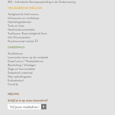
IBO - Individuele Beroepsopleiding in de Onderneming
VEILIGHEID EN WELZIJN
Veiligheid (in het) nieuws
Infosessies en workshops
Opleidingskalender
Tools en links
Machinedocumentatie
Toolboxen: Basisveiligheid Hout
Info Diisocyanaten
Psychosociaal welzijn
ONDERWIJS
Studiekeuze
Leerroutes leren op de werkplek
Duaal Leren / Werkplekleren
Bijscholing / Infodagen
Stage en leerwerkplek
Didactisch materiaal
Mijn opleidingsplan
Evaluatietool
Covid-19
NIEUWS
Schijf je in op onze nieuwsbrief