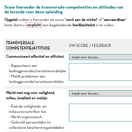
Scoor hieronder de transversale competenties en attitudes van
de lerende voor deze opleiding
Opgelet
: indien u hieronder als score "
werk aan de winkel
" of "
aanvaardbaar
"
kiest, dient u
verplicht
een begeleidende
feedbacktekst
in te vullen.
TRANSVERSALE
UW SCORE / FEEDBACK
COMPETENTIE/ATTITUDE
Communiceert effectief en efficiënt
- Rapporteert aan
leidinggevenden/verantwoordelijke
- Meldt problemen aan
leidinggevende/verantwoordelijke
Werkt met oog voor veiligheid,
milieu, kwaliteit en welzijn
- Past de veiligheids- en
milieuvoorschriften toe
- Werkt ergonomisch
- Gebruikt persoonlijke en
collectieve beschermingsmiddelen