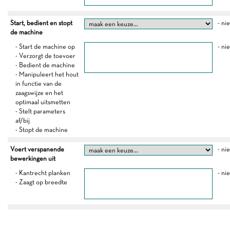
Start, bedient en stopt
- ni
de machine
- Start de machine op
- ni
- Verzorgt de toevoer
- Bedient de machine
- Manipuleert het hout
in functie van de
zaagswijze en het
optimaal uitsmetten
- Stelt parameters
af/bij
- Stopt de machine
Voert verspanende
- ni
bewerkingen uit
- Kantrecht planken
- ni
- Zaagt op breedte