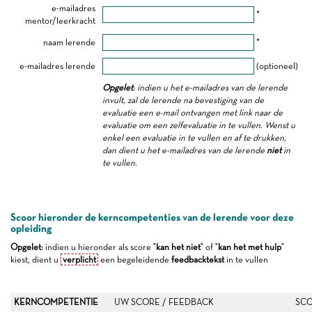
e-mailadres
*
mentor/leerkracht
naam lerende
*
e-mailadres lerende
(optioneel)
Opgelet
: indien u het e-mailadres van de lerende
invult, zal de lerende na bevestiging van de
evaluatie een e-mail ontvangen met link naar de
evaluatie om een zelfevaluatie in te vullen. Wenst u
enkel een evaluatie in te vullen en af te drukken,
dan dient u het e-mailadres van de lerende
niet
in
te vullen.
Scoor hieronder de kerncompetenties van de lerende voor deze
opleiding
Opgelet
: indien u hieronder als score "
kan het niet
" of "
kan het met hulp
"
kiest, dient u
verplicht
een begeleidende
feedbacktekst
in te vullen
KERNCOMPETENTIE
UW SCORE / FEEDBACK
SCO