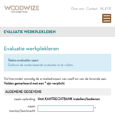
Over ons
Contact
NL
/
FR
EVALUATIE WERKPLEKLEREN
Evaluatie werkplekleren
Status evaluatie: open
Gelieve de onderstaande evaluatie in te vullen.
Vul hieronder zonodig de e-mailadressen van uzelf en van de lerende aan.
Velden gemarkeerd met een * zijn verplicht
ALGEMENE GEGEVENS
naam opleiding
H06 KANTRECHTBANK instellen/bedienen
naam
*
mentor/leerkracht