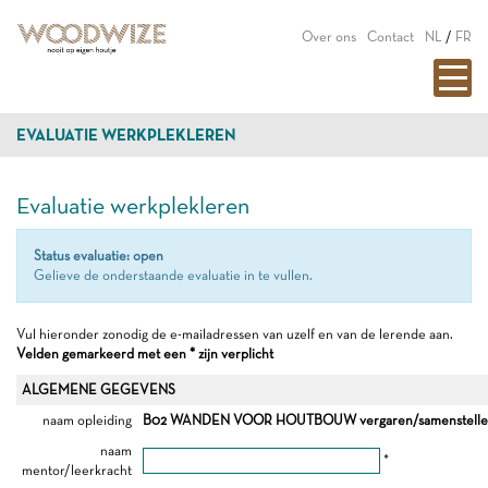
Over ons
Contact
NL
/
FR
EVALUATIE WERKPLEKLEREN
Evaluatie werkplekleren
Status evaluatie: open
Gelieve de onderstaande evaluatie in te vullen.
Vul hieronder zonodig de e-mailadressen van uzelf en van de lerende aan.
Velden gemarkeerd met een * zijn verplicht
ALGEMENE GEGEVENS
naam opleiding
B02 WANDEN VOOR HOUTBOUW vergaren/samenstelle
naam
*
mentor/leerkracht