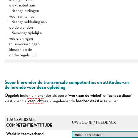
elektriciteit aan
- Brengt leidingen
voor sanitair aan
- Brengt bekleding aan
op de wanden
- Bevestigt tijdelijke
voorzieningen
(hijsvoorzieningen,
klossen op de
onderregels, …)
Scoor hieronder de transversale competenties en attitudes van
de lerende voor deze opleiding
Opgelet
: indien u hieronder als score "
werk aan de winkel
" of "
aanvaardbaar
"
kiest, dient u
verplicht
een begeleidende
feedbacktekst
in te vullen.
TRANSVERSALE
UW SCORE / FEEDBACK
COMPETENTIE/ATTITUDE
Werkt in teamverband