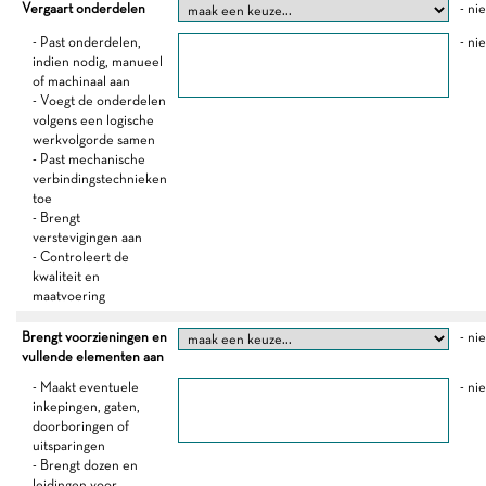
Vergaart onderdelen
- ni
- Past onderdelen,
- ni
indien nodig, manueel
of machinaal aan
- Voegt de onderdelen
volgens een logische
werkvolgorde samen
- Past mechanische
verbindingstechnieken
toe
- Brengt
verstevigingen aan
- Controleert de
kwaliteit en
maatvoering
Brengt voorzieningen en
- ni
vullende elementen aan
- Maakt eventuele
- ni
inkepingen, gaten,
doorboringen of
uitsparingen
- Brengt dozen en
leidingen voor