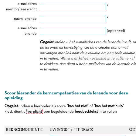
e-mailadres
*
mentor/leerkracht
naam lerende
*
e-mailadres
(optioneel)
lerende
Opgelet
: indien u het e-mailadres van de lerende invult, za
de lerende na bevestiging van de evaluatie een e-mail
ontvangen met link naar de evaluatie om een zelfevaluatie
in te vullen. Wenst u enkel een evaluatie in te vullen en af
te drukken, dan dient u het e-mailadres van de lerende
nie
in te vullen.
Scoor hieronder de kerncompetenties van de lerende voor deze
opleiding
Opgelet
: indien u hieronder als score "
kan het niet
" of "
kan het met hulp
"
kiest, dient u
verplicht
een begeleidende
feedbacktekst
in te vullen
KERNCOMPETENTIE
UW SCORE / FEEDBACK
SCO