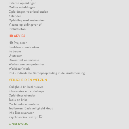
Externe opleidingen
Online opleidingen
Opleidingen voor bedienden
Kalender
Opleiding werkzoekenden
Vlaams opleidingsverlof
Evaluatietool
HR ADVIES
HR Projecten
Beeldwoordenboeken
Instroom
Uitstroom
Diversiteit en inclusie
Werken aan competenties
Werkbaar Werk
IBO - Individuele Beroepsopleiding in de Onderneming
VEILIGHEID EN WELZIJN
Veiligheid (in het) nieuws
Infosessies en workshops
Opleidingskalender
Tools en links
Machinedocumentatie
Toolboxen: Basisveiligheid Hout
Info Diisocyanaten
Psychosociaal welzijn
ONDERWIJS