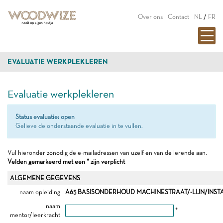
Over ons
Contact
NL
/
FR
EVALUATIE WERKPLEKLEREN
Evaluatie werkplekleren
Status evaluatie: open
Gelieve de onderstaande evaluatie in te vullen.
Vul hieronder zonodig de e-mailadressen van uzelf en van de lerende aan.
Velden gemarkeerd met een * zijn verplicht
ALGEMENE GEGEVENS
naam opleiding
A65 BASISONDERHOUD MACHINESTRAAT/-LIJN/INSTAL
naam
*
mentor/leerkracht