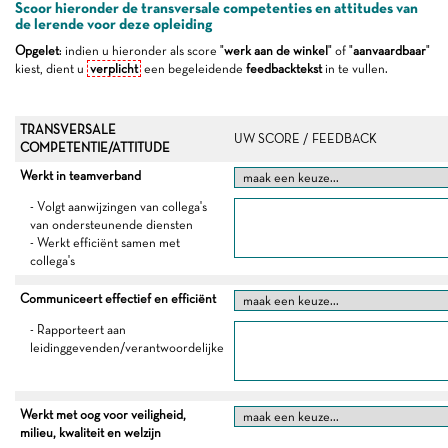
Scoor hieronder de transversale competenties en attitudes van
de lerende voor deze opleiding
Opgelet
: indien u hieronder als score "
werk aan de winkel
" of "
aanvaardbaar
"
kiest, dient u
verplicht
een begeleidende
feedbacktekst
in te vullen.
TRANSVERSALE
UW SCORE / FEEDBACK
COMPETENTIE/ATTITUDE
Werkt in teamverband
- Volgt aanwijzingen van collega's
van ondersteunende diensten
- Werkt efficiënt samen met
collega's
Communiceert effectief en efficiënt
- Rapporteert aan
leidinggevenden/verantwoordelijke
Werkt met oog voor veiligheid,
milieu, kwaliteit en welzijn