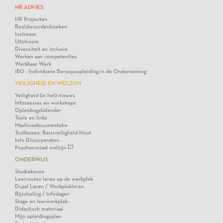
HR ADVIES
HR Projecten
Beeldwoordenboeken
Instroom
Uitstroom
Diversiteit en inclusie
Werken aan competenties
Werkbaar Werk
IBO - Individuele Beroepsopleiding in de Onderneming
VEILIGHEID EN WELZIJN
Veiligheid (in het) nieuws
Infosessies en workshops
Opleidingskalender
Tools en links
Machinedocumentatie
Toolboxen: Basisveiligheid Hout
Info Diisocyanaten
Psychosociaal welzijn
ONDERWIJS
Studiekeuze
Leerroutes leren op de werkplek
Duaal Leren / Werkplekleren
Bijscholing / Infodagen
Stage en leerwerkplek
Didactisch materiaal
Mijn opleidingsplan