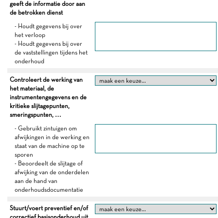
geeft de informatie door aan
de betrokken dienst
- Houdt gegevens bij over
het verloop
- Houdt gegevens bij over
de vaststellingen tijdens het
onderhoud
Controleert de werking van
het materiaal, de
instrumentengegevens en de
kritieke slijtagepunten,
smeringspunten, …
- Gebruikt zintuigen om
afwijkingen in de werking en
staat van de machine op te
sporen
- Beoordeelt de slijtage of
afwijking van de onderdelen
aan de hand van
onderhoudsdocumentatie
Stuurt/voert preventief en/of
correctief basisonderhoud uit