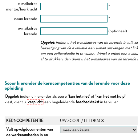
e-mailadres
*
mentor/leerkracht
naam lerende
*
e-mailadres
(optioneel)
lerende
Opgelet
: indien u het e-mailadres van de lerende invult, z
bevestiging van de evaluatie een e-mail ontvangen met link
om een zelfevaluatie in te vullen. Wenst u enkel een evalua
af te drukken, dan dient u het e-mailadres van de lerende
Scoor hieronder de kerncompetenties van de lerende voor deze
opleiding
Opgelet
: indien u hieronder als score "
kan het niet
" of "
kan het met hulp
"
kiest, dient u
verplicht
een begeleidende
feedbacktekst
in te vullen
KERNCOMPETENTIE
UW SCORE / FEEDBACK
Vult opvolgdocumenten van
de werkzaamheden in en