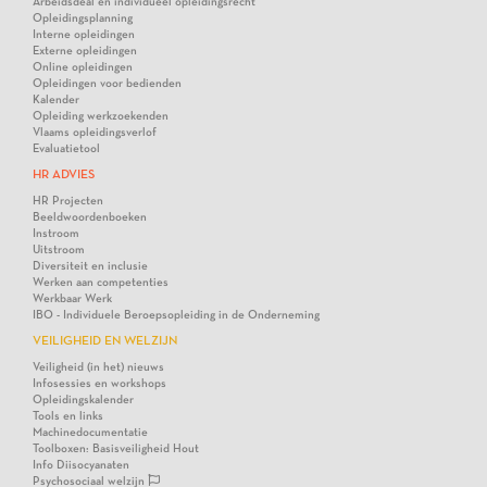
Arbeidsdeal en individueel opleidingsrecht
Opleidingsplanning
Interne opleidingen
Externe opleidingen
Online opleidingen
Opleidingen voor bedienden
Kalender
Opleiding werkzoekenden
Vlaams opleidingsverlof
Evaluatietool
HR ADVIES
HR Projecten
Beeldwoordenboeken
Instroom
Uitstroom
Diversiteit en inclusie
Werken aan competenties
Werkbaar Werk
IBO - Individuele Beroepsopleiding in de Onderneming
VEILIGHEID EN WELZIJN
Veiligheid (in het) nieuws
Infosessies en workshops
Opleidingskalender
Tools en links
Machinedocumentatie
Toolboxen: Basisveiligheid Hout
Info Diisocyanaten
Psychosociaal welzijn