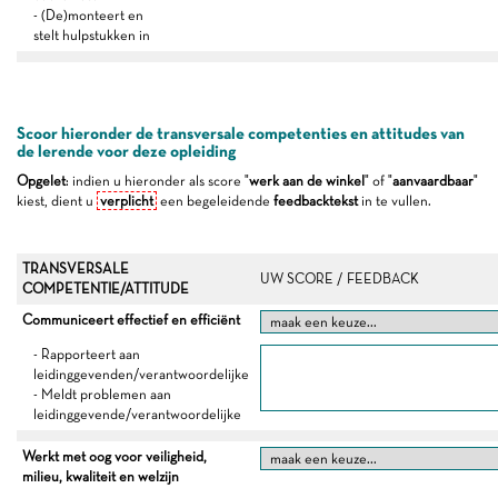
- (De)monteert en
stelt hulpstukken in
Scoor hieronder de transversale competenties en attitudes van
de lerende voor deze opleiding
Opgelet
: indien u hieronder als score "
werk aan de winkel
" of "
aanvaardbaar
"
kiest, dient u
verplicht
een begeleidende
feedbacktekst
in te vullen.
TRANSVERSALE
UW SCORE / FEEDBACK
COMPETENTIE/ATTITUDE
Communiceert effectief en efficiënt
- Rapporteert aan
leidinggevenden/verantwoordelijke
- Meldt problemen aan
leidinggevende/verantwoordelijke
Werkt met oog voor veiligheid,
milieu, kwaliteit en welzijn