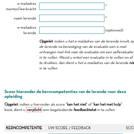
e-mailadres
*
mentor/leerkracht
naam lerende
*
e-mailadres
(optioneel)
lerende
Opgelet
: indien u het e-mailadres van de lerende invult, za
de lerende na bevestiging van de evaluatie een e-mail
ontvangen met link naar de evaluatie om een zelfevaluatie
in te vullen. Wenst u enkel een evaluatie in te vullen en af
te drukken, dan dient u het e-mailadres van de lerende
nie
in te vullen.
Scoor hieronder de kerncompetenties van de lerende voor deze
opleiding
Opgelet
: indien u hieronder als score "
kan het niet
" of "
kan het met hulp
"
kiest, dient u
verplicht
een begeleidende
feedbacktekst
in te vullen
KERNCOMPETENTIE
UW SCORE / FEEDBACK
SCO