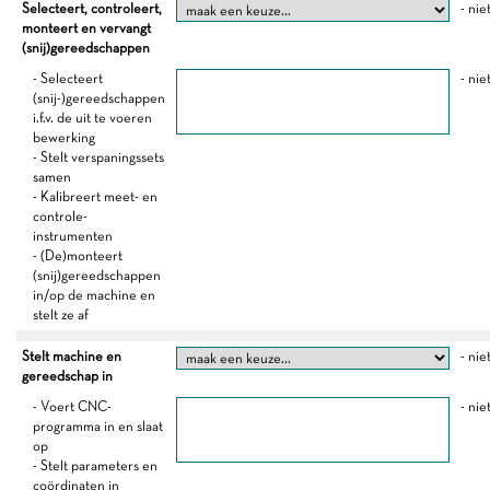
Selecteert, controleert,
- nie
monteert en vervangt
(snij)gereedschappen
- Selecteert
- nie
(snij-)gereedschappen
i.f.v. de uit te voeren
bewerking
- Stelt verspaningssets
samen
- Kalibreert meet- en
controle-
instrumenten
- (De)monteert
(snij)gereedschappen
in/op de machine en
stelt ze af
Stelt machine en
- nie
gereedschap in
- Voert CNC-
- nie
programma in en slaat
op
- Stelt parameters en
coördinaten in