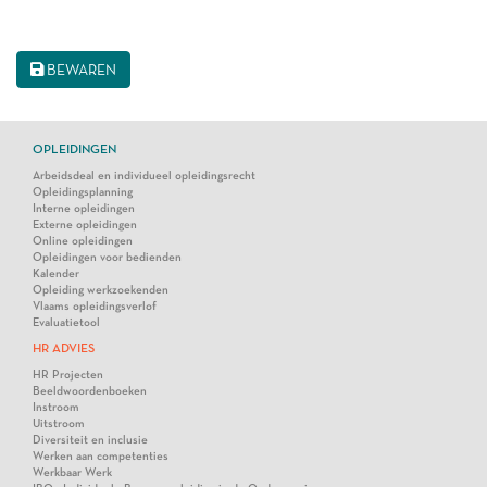
BEWAREN
OPLEIDINGEN
Arbeidsdeal en individueel opleidingsrecht
Opleidingsplanning
Interne opleidingen
Externe opleidingen
Online opleidingen
Opleidingen voor bedienden
Kalender
Opleiding werkzoekenden
Vlaams opleidingsverlof
Evaluatietool
HR ADVIES
HR Projecten
Beeldwoordenboeken
Instroom
Uitstroom
Diversiteit en inclusie
Werken aan competenties
Werkbaar Werk