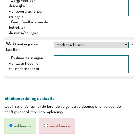
- Zorgt voor een
-
duidelijke
werkoverdracht naar
collega’s
- Geeft feedback aan de
betrokken
diensten/collega's
Werkt met oog voor
-
kwaliteit
- Evalueert zijn eigen
-
werkzaamheden en
stuurt desnoods bij
Eindbeoordeling evaluatie
Geef hieronder aan of de lerende volgens u voldoende of onvoldoende
heeft gescoord voor deze opleiding.
voldoende
onvoldoende