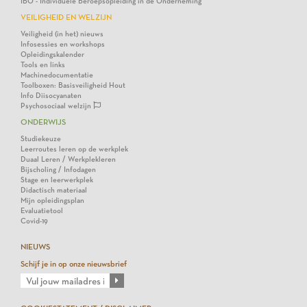
IBO - Individuele Beroepsopleiding in de Onderneming
VEILIGHEID EN WELZIJN
Veiligheid (in het) nieuws
Infosessies en workshops
Opleidingskalender
Tools en links
Machinedocumentatie
Toolboxen: Basisveiligheid Hout
Info Diisocyanaten
Psychosociaal welzijn
ONDERWIJS
Studiekeuze
Leerroutes leren op de werkplek
Duaal Leren / Werkplekleren
Bijscholing / Infodagen
Stage en leerwerkplek
Didactisch materiaal
Mijn opleidingsplan
Evaluatietool
Covid-19
NIEUWS
Schijf je in op onze nieuwsbrief