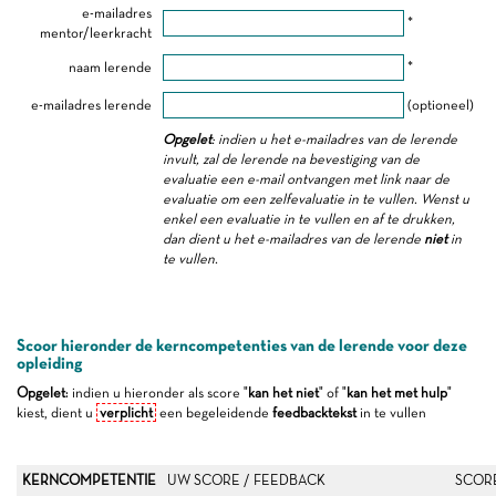
e-mailadres
*
mentor/leerkracht
naam lerende
*
e-mailadres lerende
(optioneel)
Opgelet
: indien u het e-mailadres van de lerende
invult, zal de lerende na bevestiging van de
evaluatie een e-mail ontvangen met link naar de
evaluatie om een zelfevaluatie in te vullen. Wenst u
enkel een evaluatie in te vullen en af te drukken,
dan dient u het e-mailadres van de lerende
niet
in
te vullen.
Scoor hieronder de kerncompetenties van de lerende voor deze
opleiding
Opgelet
: indien u hieronder als score "
kan het niet
" of "
kan het met hulp
"
kiest, dient u
verplicht
een begeleidende
feedbacktekst
in te vullen
KERNCOMPETENTIE
UW SCORE / FEEDBACK
SCOR