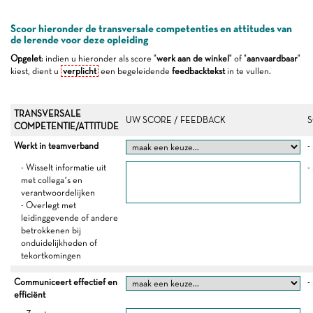
Scoor hieronder de transversale competenties en attitudes van
de lerende voor deze opleiding
Opgelet
: indien u hieronder als score "
werk aan de winkel
" of "
aanvaardbaar
"
kiest, dient u
verplicht
een begeleidende
feedbacktekst
in te vullen.
TRANSVERSALE
UW SCORE / FEEDBACK
S
COMPETENTIE/ATTITUDE
Werkt in teamverband
-
- Wisselt informatie uit
-
met collega’s en
verantwoordelijken
- Overlegt met
leidinggevende of andere
betrokkenen bij
onduidelijkheden of
tekortkomingen
Communiceert effectief en
-
efficiënt