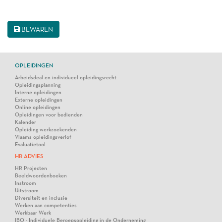
BEWAREN
OPLEIDINGEN
Arbeidsdeal en individueel opleidingsrecht
Opleidingsplanning
Interne opleidingen
Externe opleidingen
Online opleidingen
Opleidingen voor bedienden
Kalender
Opleiding werkzoekenden
Vlaams opleidingsverlof
Evaluatietool
HR ADVIES
HR Projecten
Beeldwoordenboeken
Instroom
Uitstroom
Diversiteit en inclusie
Werken aan competenties
Werkbaar Werk
IBO - Individuele Beroepsopleiding in de Onderneming