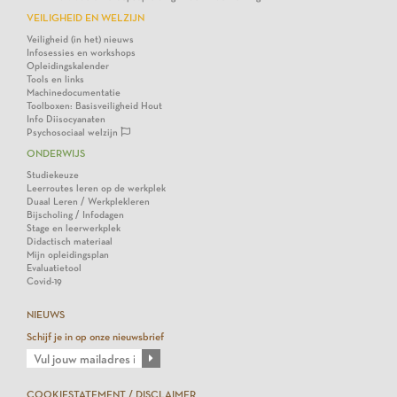
VEILIGHEID EN WELZIJN
Veiligheid (in het) nieuws
Infosessies en workshops
Opleidingskalender
Tools en links
Machinedocumentatie
Toolboxen: Basisveiligheid Hout
Info Diisocyanaten
Psychosociaal welzijn
ONDERWIJS
Studiekeuze
Leerroutes leren op de werkplek
Duaal Leren / Werkplekleren
Bijscholing / Infodagen
Stage en leerwerkplek
Didactisch materiaal
Mijn opleidingsplan
Evaluatietool
Covid-19
NIEUWS
Schijf je in op onze nieuwsbrief
COOKIESTATEMENT / DISCLAIMER