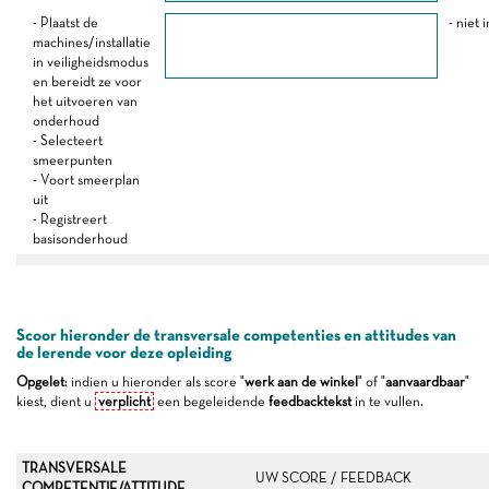
- Plaatst de
- niet 
machines/installatie
in veiligheidsmodus
en bereidt ze voor
het uitvoeren van
onderhoud
- Selecteert
smeerpunten
- Voort smeerplan
uit
- Registreert
basisonderhoud
Scoor hieronder de transversale competenties en attitudes van
de lerende voor deze opleiding
Opgelet
: indien u hieronder als score "
werk aan de winkel
" of "
aanvaardbaar
"
kiest, dient u
verplicht
een begeleidende
feedbacktekst
in te vullen.
TRANSVERSALE
UW SCORE / FEEDBACK
COMPETENTIE/ATTITUDE