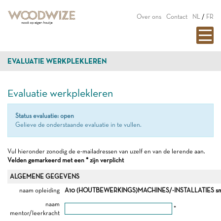
Over ons
Contact
NL
/
FR
EVALUATIE WERKPLEKLEREN
Evaluatie werkplekleren
Status evaluatie: open
Gelieve de onderstaande evaluatie in te vullen.
Vul hieronder zonodig de e-mailadressen van uzelf en van de lerende aan.
Velden gemarkeerd met een * zijn verplicht
ALGEMENE GEGEVENS
naam opleiding
A10 (HOUTBEWERKINGS)MACHINES/-INSTALLATIES s
naam
*
mentor/leerkracht