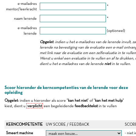
e-mailadres
*
mentor/leerkracht
naam lerende
*
e-mailadres
(optioneel)
lerende
Opgelet
: indien u het e-mailadres van de lerende invult, za
lerende na bevestiging van de evaluatie een e-mail ontva
met link naar de evaluatie om een zelfevaluatie in te vullen
Wenst u enkel een evaluatie in te vullen en af te drukken,
dient u het e-mailadres van de lerende
niet
in te vullen.
Scoor hieronder de kerncompetenties van de lerende voor deze
opleiding
Opgelet
: indien u hieronder als score "
kan het niet
" of "
kan het met hulp
"
kiest, dient u
verplicht
een begeleidende
feedbacktekst
in te vullen
KERNCOMPETENTIE
UW SCORE / FEEDBACK
SCOR
Smeert machine
- niet 