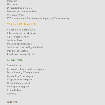
Instroom
Uitstroom
Diversiteit en inclusie
Werken aan competenties
Werkbaar Werk
IBO - Individuele Beroepsopleiding in de Onderneming
VEILIGHEID EN WELZIJN
Veiligheid (in het) nieuws
Infosessies en workshops
Opleidingskalender
Tools en links
Machinedocumentatie
Toolboxen: Basisveiligheid Hout
Info Diisocyanaten
Psychosociaal welzijn
ONDERWIJS
Studiekeuze
Leerroutes leren op de werkplek
Duaal Leren / Werkplekleren
Bijscholing / Infodagen
Stage en leerwerkplek
Didactisch materiaal
Mijn opleidingsplan
Evaluatietool
Covid-19
NIEUWS