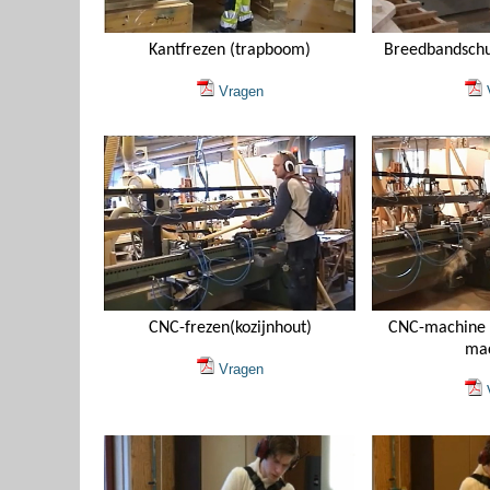
Kantfrezen (trapboom)
Breedbandschu
Vragen
V
CNC-frezen(kozijnhout)
CNC-machine r
mac
Vragen
V