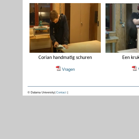
Corian handmatig schuren
Een kru
Vragen
V
© Dalarna University|
Contact
|